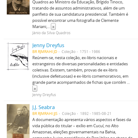
Quadros ao Ministro da Educação, Brígido Tinoco,
tratando de assuntos administrativos, além de um
panfleto de sua candidatura presidencial. Também é
possível encontrar uma fotografia de Clemente
Mariani,
...
»
Jânio da Silva Quadros
Jenny Dreyfus
BR RJMRAHI JD
Coleção
1751 - 1986
Reúnem-se, nesta coleção, ex-libris nacionais e
estrangeiros de diversas personalidades e entidades
coletivas. Existem, também, provas de ex-libris
(inclusive defeituosas) e ex-libris comemorativos, em
grande parte acompanhados de fichas que contêm
...
»
Jenny Dreyfus
J.J. Seabra
BR RJMRAHI JJS
Coleção
1892 - 1985-08-21
A documentação apresenta vários aspectos e fases da
vida pública do titular – exílio em Cucuí, no Alto
Amazonas, eleições governamentais na Bahia,