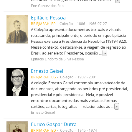
Enê Garcez dos Reis
Epitácio Pessoa
BR RJMRAHI EP
Coleção
1886 - 1966-07-27
A Coleção apresenta documentos textuais e visuais
retratando, principalmente, o período em que Epitácio
Pessoa exerceu a Presidência da República (1919-1922).
Nesse contexto, destacam-se: a viagem de regresso ao
Brasil, ao ser eleito Presidente, ocasião
...
»
Epitácio Lindolfo da Silva Pessoa
Ernesto Geisel
BR RJMRAHI EG
Coleção
1907 - 2001
A coleção Ernesto Geisel contempla uma variedade de
documentos, abrangendo os períodos pré-presidencial,
presidencial e pós-presidencial. Nela, é possível
encontrar documentos das mais variadas formas —
cartões, cartas, fotografias — relacionados às
...
»
Ernesto Geisel
Eurico Gaspar Dutra
BR RJMRAHI ED
Coleção
1945 - 1974