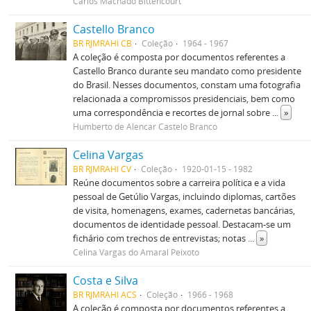
Carlos Machado Bittencourt
Castello Branco
BR RJMRAHI CB
Coleção
1964 - 1967
A coleção é composta por documentos referentes a
Castello Branco durante seu mandato como presidente
do Brasil. Nesses documentos, constam uma fotografia
relacionada a compromissos presidenciais, bem como
uma correspondência e recortes de jornal sobre
...
»
Humberto de Alencar Castelo Branco
Celina Vargas
BR RJMRAHI CV
Coleção
1920-01-15 - 1982
Reúne documentos sobre a carreira política e a vida
pessoal de Getúlio Vargas, incluindo diplomas, cartões
de visita, homenagens, exames, cadernetas bancárias,
documentos de identidade pessoal. Destacam-se um
fichário com trechos de entrevistas; notas
...
»
Celina Vargas do Amaral Peixoto
Costa e Silva
BR RJMRAHI ACS
Coleção
1966 - 1968
A coleção é composta por documentos referentes a