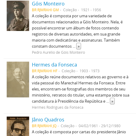
Góis Monteiro
BR RJMRAHI GM
Coleção
1921 - 1956
A coleção é composta por uma variedade de
documentos relacionados a Góis Monteiro. Nela, é
possível encontrar um álbum de fotos contendo
registros de diversas autoridades, em sua grande
maioria com dedicatórias e assinaturas. Também
constam documentos
...
»
Pedro Aurélio de Góis Monteiro
Hermes da Fonseca
BR RJMRAHI HF
Coleção
1903 - 1973
A coleção reúne documentos relativos ao governo e à
vida pessoal do Marechal Hermes da Fonseca. Entre
eles, encontram-se fotografias dos membros de seu
ministério, retratos do titular, uma estampa sobre sua
candidatura à Presidência da República e
...
»
Hermes Rodrigues da Fonseca
Jânio Quadros
BR RJMRAHI JQ
Coleção
04/02/1961 - 29/12/1980
A coleção é composta por cartas do presidente Jânio