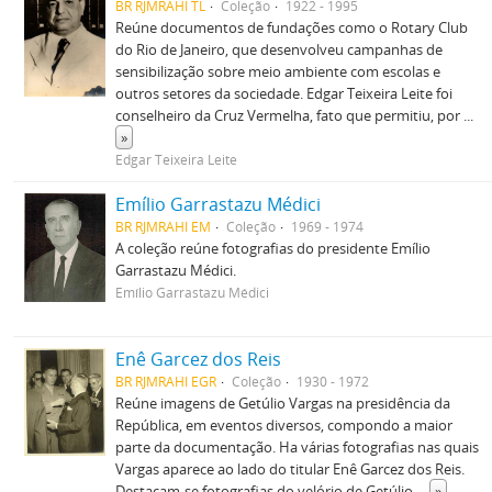
BR RJMRAHI TL
Coleção
1922 - 1995
Reúne documentos de fundações como o Rotary Club
do Rio de Janeiro, que desenvolveu campanhas de
sensibilização sobre meio ambiente com escolas e
outros setores da sociedade. Edgar Teixeira Leite foi
conselheiro da Cruz Vermelha, fato que permitiu, por
...
»
Edgar Teixeira Leite
Emílio Garrastazu Médici
BR RJMRAHI EM
Coleção
1969 - 1974
A coleção reúne fotografias do presidente Emílio
Garrastazu Médici.
Emílio Garrastazu Médici
Enê Garcez dos Reis
BR RJMRAHI EGR
Coleção
1930 - 1972
Reúne imagens de Getúlio Vargas na presidência da
República, em eventos diversos, compondo a maior
parte da documentação. Ha várias fotografias nas quais
Vargas aparece ao lado do titular Enê Garcez dos Reis.
Destacam-se fotografias do velório de Getúlio
...
»