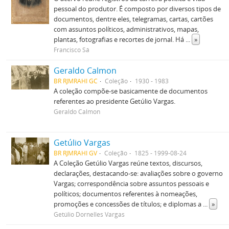
pessoal do produtor. É composto por diversos tipos de
documentos, dentre eles, telegramas, cartas, cartões
com assuntos políticos, administrativos, mapas,
plantas, fotografias e recortes de jornal. Há
...
»
Francisco Sá
Geraldo Calmon
BR RJMRAHI GC
Coleção
1930 - 1983
A coleção compõe-se basicamente de documentos
referentes ao presidente Getúlio Vargas.
Geraldo Calmon
Getúlio Vargas
BR RJMRAHI GV
Coleção
1825 - 1999-08-24
A Coleção Getúlio Vargas reúne textos, discursos,
declarações, destacando-se: avaliações sobre o governo
Vargas; correspondência sobre assuntos pessoais e
políticos; documentos referentes à nomeações,
promoções e concessões de títulos; e diplomas a
...
»
Getúlio Dornelles Vargas