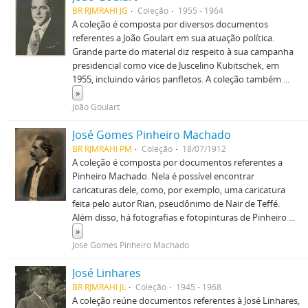
BR RJMRAHI JG
Coleção
1955 - 1964
A coleção é composta por diversos documentos
referentes a João Goulart em sua atuação política.
Grande parte do material diz respeito à sua campanha
presidencial como vice de Juscelino Kubitschek, em
1955, incluindo vários panfletos. A coleção também
...
»
João Goulart
José Gomes Pinheiro Machado
BR RJMRAHI PM
Coleção
18/07/1912
A coleção é composta por documentos referentes a
Pinheiro Machado. Nela é possível encontrar
caricaturas dele, como, por exemplo, uma caricatura
feita pelo autor Rian, pseudônimo de Nair de Teffé.
Além disso, há fotografias e fotopinturas de Pinheiro
...
»
José Gomes Pinheiro Machado
José Linhares
BR RJMRAHI JL
Coleção
1945 - 1968
A coleção reúne documentos referentes à José Linhares,