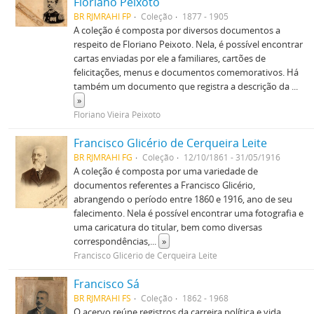
Floriano Peixoto
BR RJMRAHI FP
Coleção
1877 - 1905
A coleção é composta por diversos documentos a
respeito de Floriano Peixoto. Nela, é possível encontrar
cartas enviadas por ele a familiares, cartões de
felicitações, menus e documentos comemorativos. Há
também um documento que registra a descrição da
...
»
Floriano Vieira Peixoto
Francisco Glicério de Cerqueira Leite
BR RJMRAHI FG
Coleção
12/10/1861 - 31/05/1916
A coleção é composta por uma variedade de
documentos referentes a Francisco Glicério,
abrangendo o período entre 1860 e 1916, ano de seu
falecimento. Nela é possível encontrar uma fotografia e
uma caricatura do titular, bem como diversas
correspondências,
...
»
Francisco Glicério de Cerqueira Leite
Francisco Sá
BR RJMRAHI FS
Coleção
1862 - 1968
O acervo reúne registros da carreira política e vida