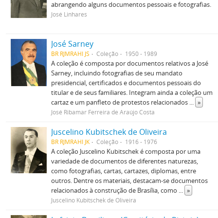
abrangendo alguns documentos pessoais e fotografias.
José Linhares
José Sarney
BR RJMRAHI JS
Coleção
1950 - 1989
A coleção é composta por documentos relativos a José
Sarney, incluindo fotografias de seu mandato
presidencial, certificados e documentos pessoais do
titular e de seus familiares. Integram ainda a coleção um
cartaz e um panfleto de protestos relacionados
...
»
José Ribamar Ferreira de Araújo Costa
Juscelino Kubitschek de Oliveira
BR RJMRAHI JK
Coleção
1916 - 1976
A coleção Juscelino Kubitschek é composta por uma
variedade de documentos de diferentes naturezas,
como fotografias, cartas, cartazes, diplomas, entre
outros. Dentre os materiais, destacam-se documentos
relacionados à construção de Brasília, como
...
»
Juscelino Kubitschek de Oliveira