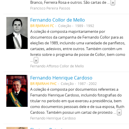
Branco, Ferreira Rosa e outros. São cartas de
...
»
Francisco Pereira Passos
Fernando Collor de Mello
BR RJMRAHI FC
Coleção
1989 - 1992
A coleção é composta majoritariamente por
documentos da campanha de Fernando Collor para as
eleições de 1989, incluindo uma variedade de panfletos,
cartazes, adesivos, entre outros. Também contém um
livreto sobre o programa de posse de Collor, bem como
...
»
Fernando Affonso Collor de Mello
Fernando Henrique Cardoso
BR RJMRAHI FHC
Coleção
1987 - 2002
A coleção é composta por documentos referentes a
Fernando Henrique Cardoso, incluindo fotografias do
titular no período em que exerceu a presidência, bem
como documentos pessoais dele e de sua esposa, Ruth
Cardoso. Também possui um cartaz de protesto
...
»
Fernando Henrique Cardoso