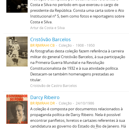
Costa e Silva no período em que exerceu o cargo de
presidente da República. Consta uma carta sobre o Ato
Institucional nº 5, bem como fotos e reportagens sobre
Costa e Silva.
Artur da Costa e Silva
Cristóvão Barcelos
BR RJMRAHI CB
Coleção
1908 - 1950
As fotografias desta coleção fazem referência à carreira
militar do general Cristóvão Barcelos, à sua participação
na Primeira Guerra Mundial e na Revolução
Constitucionalista de 1932 e à sua atividade política.
Destacam-se também homenagens prestadas ao
titular.
Cristóvão de Castro Barcelos
Darcy Ribeiro
BR RJMRAHI DR
Coleção
24/10/1986
A coleção é composta por documentos relacionados à
propaganda política de Darcy Ribeiro. Nela é possível
encontrar panfletos, livretos e cartazes referentes à sua
candidatura ao governo do Estado do Rio de Janeiro. Há