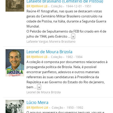
Lafaiete Brasiliano (Cemitério de Pistoia)
BR RJMRAHI LB
Coleção
1944-12-01 - 1951
Reúne 41 fotografias, nas quais se destacam vistas
gerais do Cemitério Militar Brasileiro construído na
cidade de Pistóia, na Itália, durante a Segunda Guerra
Mundial.
O Pelotão de Sepultamento da FEB foi criado em 4 de
julho de 1944, pelo Exército
...
»
Lafaiete Vargas Moreira Brasiliano
Leonel de Moura Brizola
BR RJMRAHI LB
Coleção
1982 - 1994
A coleção é composta por documentos relacionados à
propaganda política de Brizola. Nela, é possível
encontrar panfletos, adesivos e outros materiais
referentes às suas candidaturas à Presidência da
República e ao Governo do Estado do Rio de Janeiro,
bem
...
»
Leonel de Moura Brizola
Lúcio Meira
BR RJMRAHI LM
Coleção
1950 - 1992
O arquivo apresenta documentos textuais, visuais e