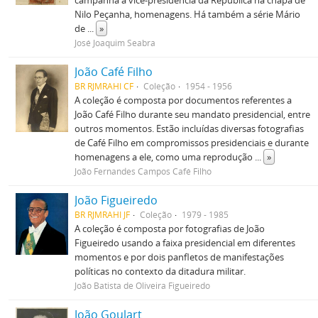
campanha à vice-presidência da República na chapa de
Nilo Peçanha, homenagens. Há também a série Mário
de
...
»
José Joaquim Seabra
João Café Filho
BR RJMRAHI CF
Coleção
1954 - 1956
A coleção é composta por documentos referentes a
João Café Filho durante seu mandato presidencial, entre
outros momentos. Estão incluídas diversas fotografias
de Café Filho em compromissos presidenciais e durante
homenagens a ele, como uma reprodução
...
»
João Fernandes Campos Café Filho
João Figueiredo
BR RJMRAHI JF
Coleção
1979 - 1985
A coleção é composta por fotografias de João
Figueiredo usando a faixa presidencial em diferentes
momentos e por dois panfletos de manifestações
políticas no contexto da ditadura militar.
João Batista de Oliveira Figueiredo
João Goulart