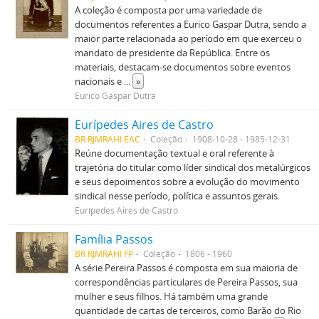
A coleção é composta por uma variedade de
documentos referentes a Eurico Gaspar Dutra, sendo a
maior parte relacionada ao período em que exerceu o
mandato de presidente da República. Entre os
materiais, destacam-se documentos sobre eventos
nacionais e
...
»
Eurico Gaspar Dutra
Eurípedes Aires de Castro
BR RJMRAHI EAC
Coleção
1908-10-28 - 1985-12-31
Reúne documentação textual e oral referente à
trajetória do titular como líder sindical dos metalúrgicos
e seus depoimentos sobre a evolução do movimento
sindical nesse período, política e assuntos gerais.
Eurípedes Aires de Castro
Família Passos
BR RJMRAHI FP
Coleção
1806 - 1960
A série Pereira Passos é composta em sua maioria de
correspondências particulares de Pereira Passos, sua
mulher e seus filhos. Há também uma grande
quantidade de cartas de terceiros, como Barão do Rio