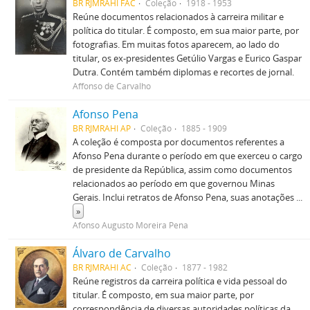
BR RJMRAHI FAC
Coleção
1918 - 1953
Reúne documentos relacionados à carreira militar e
política do titular. É composto, em sua maior parte, por
fotografias. Em muitas fotos aparecem, ao lado do
titular, os ex-presidentes Getúlio Vargas e Eurico Gaspar
Dutra. Contém também diplomas e recortes de jornal.
Affonso de Carvalho
Afonso Pena
BR RJMRAHI AP
Coleção
1885 - 1909
A coleção é composta por documentos referentes a
Afonso Pena durante o período em que exerceu o cargo
de presidente da República, assim como documentos
relacionados ao período em que governou Minas
Gerais. Inclui retratos de Afonso Pena, suas anotações
...
»
Afonso Augusto Moreira Pena
Álvaro de Carvalho
BR RJMRAHI AC
Coleção
1877 - 1982
Reúne registros da carreira política e vida pessoal do
titular. É composto, em sua maior parte, por
correspondência de diversas autoridades políticas da