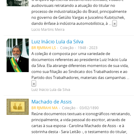
audiovisuais retratando a atuação do titular no
processo de industrialização do Brasil, principalmente
no governo de Getúlio Vargas e Juscelino Kubitschek,
dando ênfase à indústria automobilística, à
...
»
Lúcio Martins Meira
Luiz Inácio Lula da Silva
BR RJMRAHI LS
Coleção
1948 - 2023
A coleção é composta por uma variedade de
documentos referentes ao presidente Luiz Inácio Lula
da Silva. Ela abrange diferentes momentos de sua vida,
como sua filiação ao Sindicato dos Trabalhadores e ao
Partido dos Trabalhadores, materiais das campanhas
...
»
Luiz Inácio Lula da Silva
Machado de Assis
BR RJMRAHI MA
Coleção
03/02/1890
Reúne documentos textuais e iconográficos retratando,
principalmente, a vida pessoal do escritor, através de
cartas à sua esposa - Carolina Machado de Assis - e à
sobrinha desta - Sara Leitão -, o testamento do titular,