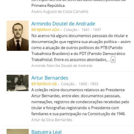
Primeira República.
Álvaro Augusto da Costa Carvalho
Armindo Doutel de Andrade
BR RJMRAHI ADA
Coleção
1941 - 1997
No acervo há alguns documentos pessoais do titular e
documentação que registra sua atuação política – assim
como a atuação de outros políticos do PTB (Partido
Trabalhista Brasileiro) e do PDT (Partido Democrático
Trabalhista). Entre os assuntos abordados,
...
»
Armindo Marcílio Doutel de Andrade
Artur Bernardes
BR RJMRAHI AB
Coleção
1900 - 1955
A coleção reúne documentos relativos ao Presidente
Artur Bernardes, entre eles: documentos pessoais,
nomeações, registros de condecorações recebidas pelo
titular e fotografias registrando o Presidente com
familiares e sua participação na Constituição de 1946.
Artur da Silva Bernardes
Bagueira Leal