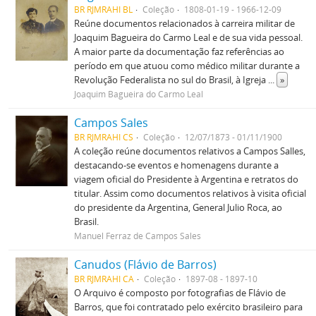
BR RJMRAHI BL
Coleção
1808-01-19 - 1966-12-09
Reúne documentos relacionados à carreira militar de
Joaquim Bagueira do Carmo Leal e de sua vida pessoal.
A maior parte da documentação faz referências ao
período em que atuou como médico militar durante a
Revolução Federalista no sul do Brasil, à Igreja
...
»
Joaquim Bagueira do Carmo Leal
Campos Sales
BR RJMRAHI CS
Coleção
12/07/1873 - 01/11/1900
A coleção reúne documentos relativos a Campos Salles,
destacando-se eventos e homenagens durante a
viagem oficial do Presidente à Argentina e retratos do
titular. Assim como documentos relativos à visita oficial
do presidente da Argentina, General Julio Roca, ao
Brasil.
Manuel Ferraz de Campos Sales
Canudos (Flávio de Barros)
BR RJMRAHI CA
Coleção
1897-08 - 1897-10
O Arquivo é composto por fotografias de Flávio de
Barros, que foi contratado pelo exército brasileiro para