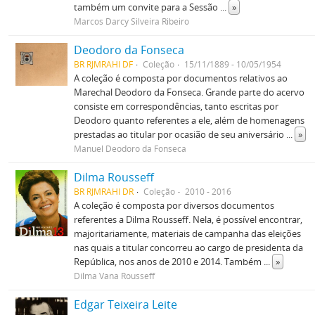
também um convite para a Sessão
...
»
Marcos Darcy Silveira Ribeiro
Deodoro da Fonseca
BR RJMRAHI DF
Coleção
15/11/1889 - 10/05/1954
A coleção é composta por documentos relativos ao
Marechal Deodoro da Fonseca. Grande parte do acervo
consiste em correspondências, tanto escritas por
Deodoro quanto referentes a ele, além de homenagens
prestadas ao titular por ocasião de seu aniversário
...
»
Manuel Deodoro da Fonseca
Dilma Rousseff
BR RJMRAHI DR
Coleção
2010 - 2016
A coleção é composta por diversos documentos
referentes a Dilma Rousseff. Nela, é possível encontrar,
majoritariamente, materiais de campanha das eleições
nas quais a titular concorreu ao cargo de presidenta da
República, nos anos de 2010 e 2014. Também
...
»
Dilma Vana Rousseff
Edgar Teixeira Leite