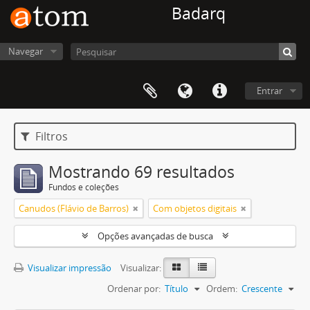
Badarq
Navegar
Entrar
Filtros
Mostrando 69 resultados
Fundos e coleções
Canudos (Flávio de Barros)
Com objetos digitais
Opções avançadas de busca
Visualizar impressão
Visualizar:
Ordenar por:
Título
Ordem:
Crescente