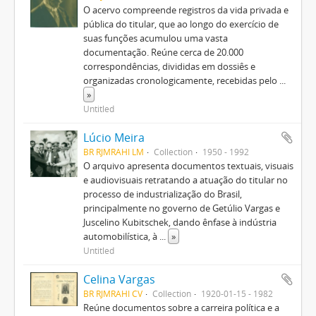
O acervo compreende registros da vida privada e
pública do titular, que ao longo do exercício de
suas funções acumulou uma vasta
documentação. Reúne cerca de 20.000
correspondências, divididas em dossiês e
organizadas cronologicamente, recebidas pelo
...
»
Untitled
Lúcio Meira
BR RJMRAHI LM
Collection
1950 - 1992
O arquivo apresenta documentos textuais, visuais
e audiovisuais retratando a atuação do titular no
processo de industrialização do Brasil,
principalmente no governo de Getúlio Vargas e
Juscelino Kubitschek, dando ênfase à indústria
automobilística, à
...
»
Untitled
Celina Vargas
BR RJMRAHI CV
Collection
1920-01-15 - 1982
Reúne documentos sobre a carreira política e a