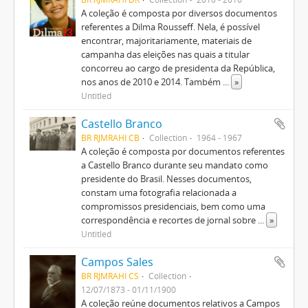
A coleção é composta por diversos documentos
referentes a Dilma Rousseff. Nela, é possível
encontrar, majoritariamente, materiais de
campanha das eleições nas quais a titular
concorreu ao cargo de presidenta da República,
nos anos de 2010 e 2014. Também
...
»
Untitled
Castello Branco
BR RJMRAHI CB
Collection
1964 - 1967
A coleção é composta por documentos referentes
a Castello Branco durante seu mandato como
presidente do Brasil. Nesses documentos,
constam uma fotografia relacionada a
compromissos presidenciais, bem como uma
correspondência e recortes de jornal sobre
...
»
Untitled
Campos Sales
BR RJMRAHI CS
Collection
12/07/1873 - 01/11/1900
A coleção reúne documentos relativos a Campos