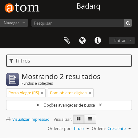
Badarq
Navegar
Entrar
Filtros
Mostrando 2 resultados
Fundos e coleções
Porto Alegre (RS)
Com objetos digitais
Opções avançadas de busca
Visualizar impressão
Visualizar:
Ordenar por:
Título
Ordem:
Crescente