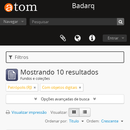
Badarq
Navegar
Entrar
Filtros
Mostrando 10 resultados
Fundos e coleções
Petrópolis (RJ)
Com objetos digitais
Opções avançadas de busca
Visualizar impressão
Visualizar:
Ordenar por:
Título
Ordem:
Crescente