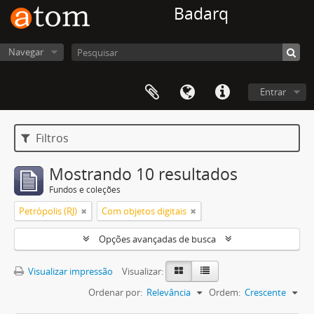
Badarq
Navegar
Entrar
Filtros
Mostrando 10 resultados
Fundos e coleções
Petrópolis (RJ)
Com objetos digitais
Opções avançadas de busca
Visualizar impressão
Visualizar:
Ordenar por:
Relevância
Ordem:
Crescente