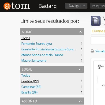
Badarq
Navegar
Limite seus resultados por:
F
nome
Curitiba 
Todos
Fernando Soares Lyra
1
Comissão Provisória de Estudos Constitucionais (CEC)
1
Visuali
Afonso Arinos de Melo Franco
1
Mauro Santayana
1
local
Todos
Curitiba (PR)
1
Campinas (SP)
1
Brasília (DF)
1
assunto