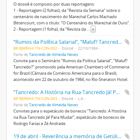
O dossiê é composto por duas reportagens:
1 - Reportagem (2 folhas), da “Revista da Semana” sobre o
centenário de nascimento do Marechal Carlos Machado
Bittencourt, com o título: “O Centenário do Marechal de Ouro”.
2 - Reportagem (1 folha), da “Revista da
...
»
“Rumos da Política Salarial”, “Maluf? Tancredo?”
BR RJMRAHI TN-CON-002
Dossiê
22/10/1984
Parte de
Tancredo de Almeida Neves
Convite para o Seminário “Rumos da Política Salarial”, “Maluf?
Tancredo?” promovido pela American Chambers of Commerce
for Brazil (Câmara de Comércio Americana para o Brasil),
acontecido em 22 de outubro de 1984, no Rio-Sheraton Hotel.
“Tancredo: A História na Rua-Tancredo Já! Para Mudar”
BR RJMRAHI TN-CON-003
Dossiê
s.d
Parte de
Tancredo de Almeida Neves
Convites para o espetáculo de bonecos “Tancredo: A História
na Rua-Tancredo Já! Para Mudar”, espetáculo de bonecos de
Rodrigo Farias e Zé Andrade.
19 de abril - Reverência a memória de Getúlio Vargas