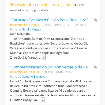
96 resultados com objetos digitais
Exibir
resultados com objetos digitais
“Carta aos Brasileiros” / “Ao Povo Brasileiro”
BR RJMRAHI GV-PI-004
Dossiê
1943-12-10 - 1945-10-31
Parte de
Getúlio Vargas
Manifestos (02):
1- de Armando Sales de Oliveira, intitulado “Carta aos
Brasileiros”, contra o Estado Novo, o Governo de Getúlio
Vargas e a condução dos assuntos relativos à 2º Guerra
Mundial. Contém uma cópia datilografada;
2- de Getúlio Vargas,
...
»
“Commemoração do 20º Anniversário da República Brazileira”
BR RJMRAHI QB-CR-001
Dossiê
01/08/1909
Parte de
Quintino Bocaiúva
Carta (2 folhas) referente à “Comemoração do 20º Aniversário
da República Brasileira”, contendo uma “Manifestação a
Quintino Bocayuva” e uma lista de 46 doadores para a
aquisição de uma residência destinada aos filhos menores de
Quintino Bocayuva.
...
»