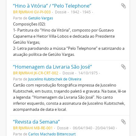
“Hino à Vitória” / “Pelo Telephone”
BR RJMRAHI GV-PI-003
Dossiê
1942 - 1945
Parte de
Getúlio Vargas
Composições (02):
1- Partitura do “Hino da Vitória”, composto por Gustavo
Capanema e Heitor Villa-Lobos e dedicada ao Presidente
Getúlio Vargas;
2- Letra parodiando a música “Pelo Telephone” e satirizando a
atuação política de Getúlio Vargas.
“Homenagem da Livraria São José”
BR RJMRAHI JK-CR-CRT-002
Dossiê
14/10/1975
Parte de
Juscelino Kubitschek de Oliveira
Cartão com reprodução fotográfica impressa de Juscelino
Kubitschek, em busto, trajando paletó e gravata. Na base, lê-se
a legenda: “Homenagem da Livraria São José”. No canto
inferior esquerdo, consta a assinatura de Juscelino Kubitschek,
acompanhada de data e local.
“Revista da Semana”
BR RJMRAHI MB-RE-001
Dossiê
06/04/1940 - 20/04/1940
Parte de
Carlos Machado Bittencourt