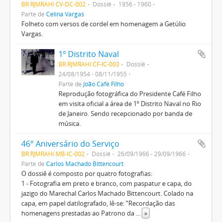
BR RJMRAHI CV-DC-002
Dossiê
1956 - 1960
Parte de
Celina Vargas
Folheto com versos de cordel em homenagem a Getúlio
Vargas.
1º Distrito Naval
BR RJMRAHI CF-IC-003
Dossiê
24/08/1954 - 08/11/1955
Parte de
João Café Filho
Reprodução fotográfica do Presidente Café Filho
em visita oficial a área de 1º Distrito Naval no Rio
de Janeiro. Sendo recepcionado por banda de
música.
46° Aniversário do Serviço
BR RJMRAHI MB-IC-002
Dossiê
26/09/1966 - 29/09/1966
Parte de
Carlos Machado Bittencourt
O dossiê é composto por quatro fotografias:
1 - Fotografia em preto e branco, com paspatur e capa, do
jazigo do Marechal Carlos Machado Bittencourt. Colado na
capa, em papel datilografado, lê-se: “Recordação das
homenagens prestadas ao Patrono da
...
»