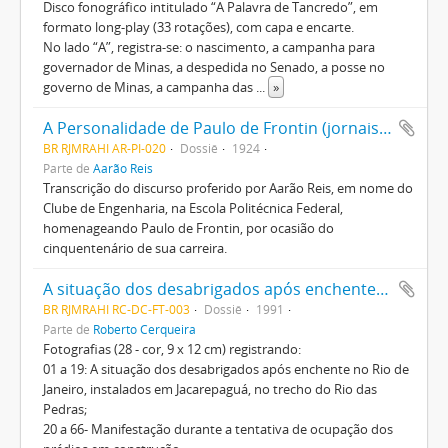
Disco fonográfico intitulado “A Palavra de Tancredo”, em
formato long-play (33 rotações), com capa e encarte.
No lado “A”, registra-se: o nascimento, a campanha para
governador de Minas, a despedida no Senado, a posse no
governo de Minas, a campanha das
...
»
A Personalidade de Paulo de Frontin (jornais de 1920)
BR RJMRAHI AR-PI-020
Dossiê
1924
Parte de
Aarão Reis
Transcrição do discurso proferido por Aarão Reis, em nome do
Clube de Engenharia, na Escola Politécnica Federal,
homenageando Paulo de Frontin, por ocasião do
cinquentenário de sua carreira.
A situação dos desabrigados após enchente no Rio de Janeiro, manifestação durante a tentativa de ocupação dos prédios em construção, José Stédile e 01 álbum
BR RJMRAHI RC-DC-FT-003
Dossiê
1991
Parte de
Roberto Cerqueira
Fotografias (28 - cor, 9 x 12 cm) registrando:
01 a 19: A situação dos desabrigados após enchente no Rio de
Janeiro, instalados em Jacarepaguá, no trecho do Rio das
Pedras;
20 a 66- Manifestação durante a tentativa de ocupação dos