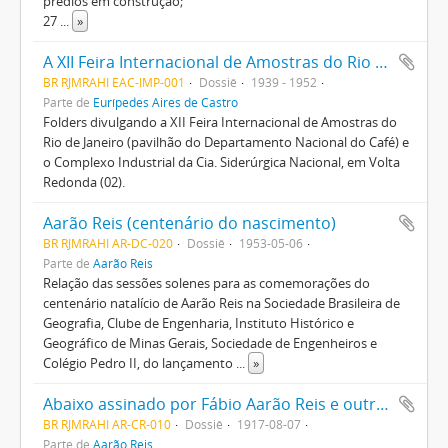
prédios em construção;
27
...
»
A XII Feira Internacional de Amostras do Rio de Janeiro e o Complexo Industrial da Cia. Siderúrgica Nacional
BR RJMRAHI EAC-IMP-001
Dossiê
1939 - 1952
Parte de
Eurípedes Aires de Castro
Folders divulgando a XII Feira Internacional de Amostras do
Rio de Janeiro (pavilhão do Departamento Nacional do Café) e
o Complexo Industrial da Cia. Siderúrgica Nacional, em Volta
Redonda (02).
Aarão Reis (centenário do nascimento)
BR RJMRAHI AR-DC-020
Dossiê
1953-05-06
Parte de
Aarão Reis
Relação das sessões solenes para as comemorações do
centenário natalício de Aarão Reis na Sociedade Brasileira de
Geografia, Clube de Engenharia, Instituto Histórico e
Geográfico de Minas Gerais, Sociedade de Engenheiros e
Colégio Pedro II, do lançamento
...
»
Abaixo assinado por Fábio Aarão Reis e outros da escola José de Alencar
BR RJMRAHI AR-CR-010
Dossiê
1917-08-07
Parte de
Aarão Reis