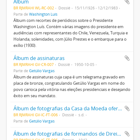
Álbum
BR RJMRAHI WL-RC-002
Dossiê
15/11/1926 - 12/12/1983
Parte de
Washington Luís
Álbum com recortes de periódicos sobre o Presidente
Washington Luís. Contém várias imagens do presidente em
audiências com representantes do Chile, Venezuela, Turquia e
Holanda; solenidades, com Júlio Prestes e o embarque para o
exílio (1930).
Álbum de assinaturas
BR RJMRAHI GV-CR-007
Dossiê
1950-10-05
Parte de
Getúlio Vargas
Álbum de assinaturas cuja capa é um telegrama gravado em
placa de bronze, congratulando Getúlio Vargas em nome do
povo carioca pela vitória nas eleições presidenciais e desejando
êxito em seu mandato.
Álbum de fotografias da Casa da Moeda oferecido a Getúlio Vargas pelos funcionários
BR RJMRAHI GV-IC-FT-006
Dossiê
s.d.
Parte de
Getúlio Vargas
Álbum de fotografias de formandos de Direito da Universidade do Brasil