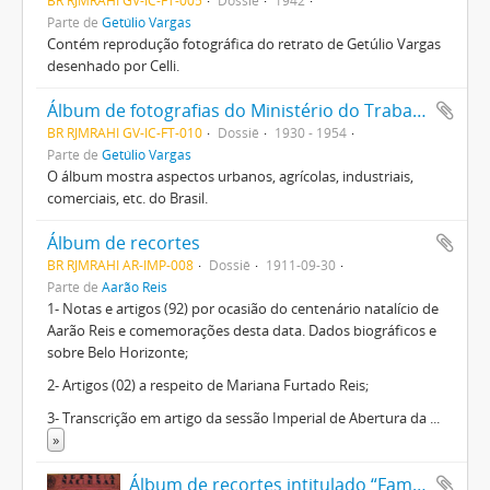
BR RJMRAHI GV-IC-FT-005
Dossiê
1942
Parte de
Getúlio Vargas
Contém reprodução fotográfica do retrato de Getúlio Vargas
desenhado por Celli.
Álbum de fotografias do Ministério do Trabalho, Industria e Comércio oferecido a Getúlio Vargas
BR RJMRAHI GV-IC-FT-010
Dossiê
1930 - 1954
Parte de
Getúlio Vargas
O álbum mostra aspectos urbanos, agrícolas, industriais,
comerciais, etc. do Brasil.
Álbum de recortes
BR RJMRAHI AR-IMP-008
Dossiê
1911-09-30
Parte de
Aarão Reis
1- Notas e artigos (92) por ocasião do centenário natalício de
Aarão Reis e comemorações desta data. Dados biográficos e
sobre Belo Horizonte;
2- Artigos (02) a respeito de Mariana Furtado Reis;
3- Transcrição em artigo da sessão Imperial de Abertura da
...
»
Álbum de recortes intitulado “Família do Presidente”