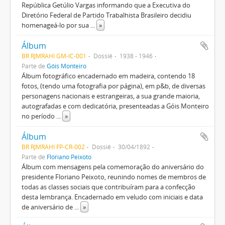
República Getúlio Vargas informando que a Executiva do
Diretório Federal de Partido Trabalhista Brasileiro decidiu
homenageá-lo por sua
...
»
Álbum
BR RJMRAHI GM-IC-001
Dossiê
1938 - 1946
Parte de
Góis Monteiro
Álbum fotográfico encadernado em madeira, contendo 18
fotos, (tendo uma fotografia por página), em p&b, de diversas
personagens nacionais e estrangeiras, a sua grande maioria,
autografadas e com dedicatória, presenteadas a Góis Monteiro
no período
...
»
Álbum
BR RJMRAHI FP-CR-002
Dossiê
30/04/1892
Parte de
Floriano Peixoto
Álbum com mensagens pela comemoração do aniversário do
presidente Floriano Peixoto, reunindo nomes de membros de
todas as classes sociais que contribuíram para a confecção
desta lembrança. Encadernado em veludo com iniciais e data
de aniversário de
...
»