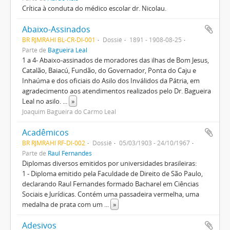
Crítica à conduta do médico escolar dr. Nicolau.
Abaixo-Assinados
BR RJMRAHI BL-CR-DI-001
Dossiê
1891 - 1908-08-25
Parte de
Bagueira Leal
1 a 4- Abaixo-assinados de moradores das ilhas de Bom Jesus,
Catalão, Baiacú, Fundão, do Governador, Ponta do Caju e
Inhaúma e dos oficiais do Asilo dos Inválidos da Pátria, em
agradecimento aos atendimentos realizados pelo Dr. Bagueira
Leal no asilo.
...
»
Joaquim Bagueira do Carmo Leal
Acadêmicos
BR RJMRAHI RF-DI-002
Dossiê
05/03/1903 - 24/10/1967
Parte de
Raul Fernandes
Diplomas diversos emitidos por universidades brasileiras:
1 - Diploma emitido pela Faculdade de Direito de São Paulo,
declarando Raul Fernandes formado Bacharel em Ciências
Sociais e Jurídicas. Contém uma passadeira vermelha, uma
medalha de prata com um
...
»
Adesivos