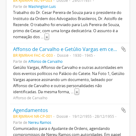
BR RJMRAHI WL-VP-003
Dossiê
29/07/1931
Parte de
Washington Luís
Trabalho do Dr. Cesar Pereira de Souza para o presidente do
Instituto da Ordem dos Advogados Brasileiros, Dr. Astolfo de
Rezende. O trabalho foi enviado para Luís Pereira de Souza,
primo de Cesar, com uma longa dedicatória. O assunto é a
nomeação dos
...
»
Affonso de Carvalho e Getúlio Vargas em cerimônias no Palácio do Catete
BR RJMRAHI FAC-IC-003
Dossiê
1930 - 1945
Parte de
Affonso de Carvalho
Getúlio Vargas, Affonso de Carvalho e outras autoridades em
dois eventos políticos no Palácio do Catete. Na Foto 1, Getúlio
Vargas aparece assinando um documento, ladeado por
Affonso de Carvalho e outras personalidades não
identificadas. Da mesma forma,
...
»
Affonso de Carvalho
Agendamentos
BR RJMRAHI NR-CP-001
Dossiê
19/12/1955 - 28/12/1955
Parte de
Nereu Ramos
Comunicados para o Ajudante de Ordens, agendando
compromissos de Nereu Ramos com autoridades. Em papel