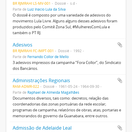
BR RJMRAHI LS-MV-001
Dossiê
s.d
Parte de
Luiz Inácio Lula da Silva
O dossiê é composto por uma variedade de adesivos do
movimento Lula Livre. Alguns alguns desses adesivos foram
produzidos pelo Comitê Zona Sul, #MulheresComLula e
também o PT RJ.
Adesivos
BR RJMRAHI FC-IMPT-001
Dossiê
1992
Parte de
Fernando Collor de Mello
3 adesivos impressos da campanha “Fora Collor”, do Sindicato
dos Bancários.
Administrações Regionais
RAM-ADMR-022
Dossiê
1961-05-24 - 1964-09-30
Parte de
Raphael de Almeida Magalhães
Documentos diversos, tais como: decretos; relação das
coordenadorias das zonas portuárias da rede escolar;
programas de campanha; relatórios de obras; atas; portarias e
memorandos do governo da Guanabara, entre outros.
Admissão de Adelaide Leal