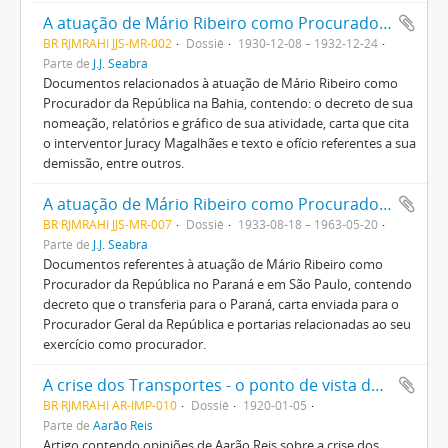
A atuação de Mário Ribeiro como Procurador da República na Bahia
BR RJMRAHI JJS-MR-002
Dossiê
1930-12-08 – 1932-12-24
Parte de
J.J. Seabra
Documentos relacionados à atuação de Mário Ribeiro como
Procurador da República na Bahia, contendo: o decreto de sua
nomeação, relatórios e gráfico de sua atividade, carta que cita
o interventor Juracy Magalhães e texto e ofício referentes a sua
demissão, entre outros.
A atuação de Mário Ribeiro como Procurador da República no Paraná e em São Paulo
BR RJMRAHI JJS-MR-007
Dossiê
1933-08-18 – 1963-05-20
Parte de
J.J. Seabra
Documentos referentes à atuação de Mário Ribeiro como
Procurador da República no Paraná e em São Paulo, contendo
decreto que o transferia para o Paraná, carta enviada para o
Procurador Geral da República e portarias relacionadas ao seu
exercício como procurador.
A crise dos Transportes - o ponto de vista de um illustre technico
BR RJMRAHI AR-IMP-010
Dossiê
1920-01-05
Parte de
Aarão Reis
Artigo contendo opiniões de Aarão Reis sobre a crise dos