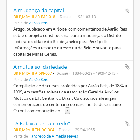
A mudança da capital
BR RJMRAHI AR-IMP-018
Dossiê
1934-03-13
Parte de
Aarão Reis
Artigo, publicado em A Noite, com comentários de Aarão Reis
sobre o projeto constitucional para a mudança do Distrito
Federal da cidade do Rio de Janeiro para Petrópolis.
Informações a respeito da escolha de Belo Horizonte para
capital de Minas Gerais.
A mútua solidariedade
BR RJMRAHI AR-PI-007
Dossiê
1884-03-29 - 1909-12-13
Parte de
Aarão Reis
Compilação de discursos proferidos por Aarão Reis, de 1884 a
1909, em sessões solenes da Associação Geral de Auxílios
Mútuos da E.F. Central do Brasil. Os discursos abrangem:
comemorações do centenário do nascimento de Cristiano
Ottoni, comemoração do
...
»
"A Palavra de Tancredo"
BR RJMRAHI TN-DC-004
Dossiê
29/04/1985
Parte de
Tancredo de Almeida Neves