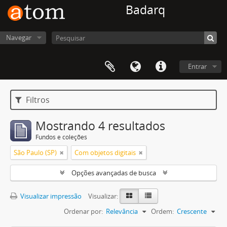
Badarq
Navegar
Entrar
Filtros
Mostrando 4 resultados
Fundos e coleções
São Paulo (SP)
Com objetos digitais
Opções avançadas de busca
Visualizar impressão
Visualizar:
Ordenar por:
Relevância
Ordem:
Crescente