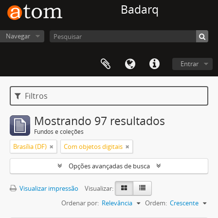
Badarq
Navegar
Entrar
Filtros
Mostrando 97 resultados
Fundos e coleções
Brasília (DF)
Com objetos digitais
Opções avançadas de busca
Visualizar impressão
Visualizar:
Ordenar por:
Relevância
Ordem:
Crescente