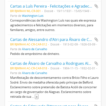
Cartas a Luís Pereira - Felicitações e Agradecimentos
BR RJMRAHI WL-CR-001
Dossiê
19/11/1931 - 15/05/1949
Parte de
Washington Luís
Correspondências de Washington Luís nas quais ele expressa
agradecimentos e felicitações em momentos diversos, para
familiares, amigos, entre outros.
Cartas de Alessandro d’Atri para Álvaro de Carvalho
BR RJMRAHI AC-CR-CAR-012
Dossiê
1913-02-09 - 1926-03-09
Parte de
Álvaro de Carvalho
Pedido de empréstimo de dinheiro.
Cartas de Álvaro de Carvalho a Rodrigues Alves, Batista Acióli, Paulo Moraes Barros, João Pessoa, entre outros.
BR RJMRAHI AC-CR-CAR-018
Dossiê
1904-11-15 - 1932-02-01
Parte de
Álvaro de Carvalho
Manifestação de descontentamento contra Brício Filho e Lauro
Sodré. Envio de medalha oferecida pelo príncipe de Belford.
Esclarecimento sobre pretensão de Batista Acióli de concorrer
ao cargo de governador de Alagoas. Esclarecimento sobre
retirada de sua
...
»