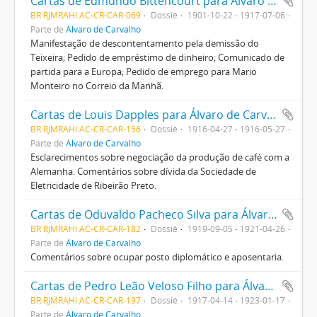
Cartas de Edmundo Bittencourt para Álvaro de Carvalho
BR RJMRAHI AC-CR-CAR-069
Dossiê
1901-10-22 - 1917-07-06
Parte de
Álvaro de Carvalho
Manifestação de descontentamento pela demissão do
Teixeira; Pedido de empréstimo de dinheiro; Comunicado de
partida para a Europa; Pedido de emprego para Mario
Monteiro no Correio da Manhã.
Cartas de Louis Dapples para Álvaro de Carvalho
BR RJMRAHI AC-CR-CAR-156
Dossiê
1916-04-27 - 1916-05-27
Parte de
Álvaro de Carvalho
Esclarecimentos sobre negociação da produção de café com a
Alemanha. Comentários sobre dívida da Sociedade de
Eletricidade de Ribeirão Preto.
Cartas de Oduvaldo Pacheco Silva para Álvaro de Carvalho
BR RJMRAHI AC-CR-CAR-182
Dossiê
1919-09-05 - 1921-04-26
Parte de
Álvaro de Carvalho
Comentários sobre ocupar posto diplomático e aposentaria.
Cartas de Pedro Leão Veloso Filho para Álvaro de Carvalho
BR RJMRAHI AC-CR-CAR-197
Dossiê
1917-04-14 - 1923-01-17
Parte de
Álvaro de Carvalho