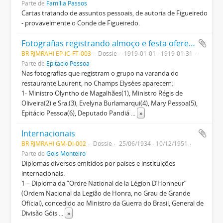
Parte de
Família Passos
Cartas tratando de assuntos pessoais, de autoria de Figueiredo
- provavelmente o Conde de Figueiredo.
Fotografias registrando almoço e festa oferecidos pela colônia brasileira em Paris ao então Senador Epitácio Pessoa - presidente da Comissão brasileira na Conferência da Paz - delegação e família
BR RJMRAHI EP-IC-FT-003
Dossiê
1919-01-01 - 1919-01-31
Parte de
Epitácio Pessoa
Nas fotografias que registram o grupo na varanda do
restaurante Laurent, no Champs Elysèes aparecem:
1- Ministro Olyntho de Magalhães(1), Ministro Régis de
Oliveira(2) e Sra.(3), Evelyna Burlamarqui(4), Mary Pessoa(5),
Epitácio Pessoa(6), Deputado Pandiá
...
»
Internacionais
BR RJMRAHI GM-DI-002
Dossiê
25/06/1934 - 10/12/1951
Parte de
Góis Monteiro
Diplomas diversos emitidos por países e instituições
internacionais:
1 – Diploma da “Ordre National de la Légion D’Honneur”
(Ordem Nacional da Legião de Honra, no Grau de Grande
Oficial), concedido ao Ministro da Guerra do Brasil, General de
Divisão Góis
...
»