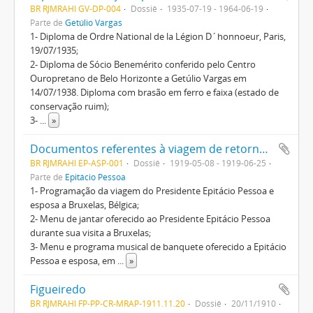
BR RJMRAHI GV-DP-004
Dossiê
1935-07-19 - 1964-06-19
Parte de
Getúlio Vargas
1- Diploma de Ordre National de la Légion D´honnoeur, Paris,
19/07/1935;
2- Diploma de Sócio Benemérito conferido pelo Centro
Ouropretano de Belo Horizonte a Getúlio Vargas em
14/07/1938. Diploma com brasão em ferro e faixa (estado de
conservação ruim);
3-
...
»
Documentos referentes à viagem de retorno da Europa ao Brasil do recém eleito presidente, Epitácio Pessoa, registrando sua passagem por alguns países europeus e pelos Estados Unidos da América
BR RJMRAHI EP-ASP-001
Dossiê
1919-05-08 - 1919-06-25
Parte de
Epitácio Pessoa
1- Programação da viagem do Presidente Epitácio Pessoa e
esposa a Bruxelas, Bélgica;
2- Menu de jantar oferecido ao Presidente Epitácio Pessoa
durante sua visita a Bruxelas;
3- Menu e programa musical de banquete oferecido a Epitácio
Pessoa e esposa, em
...
»
Figueiredo
BR RJMRAHI FP-PP-CR-MRAP-1911.11.20
Dossiê
20/11/1910