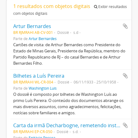
1 resultados com objetos digitais
Exibir resultados
com objetos digitais
Artur Bernardes
BR RJMRAHI AB-CV-001
Dossiê
s.d
Parte de
Artur Bernardes
Cartões de visita: de Arthur Bernardes como Presidente do
Estado de Minas Gerais, Presidente da República, membro do
Partido Republicano de RJ – do casal Bernardes e de Arthur
Bernardes Filho.
Bilhetes a Luís Pereira
BR RJMRAHI WL-CR-004
Dossiê
06/11/1933 - 25/10/1958
Parte de
Washington Luís
O dossiê é composto por bilhetes de Washington Luís ao
primo Luís Pereira. O conteúdo dos documentos abrange os
mais diversos assuntos, como agradecimentos, felicitações,
notícias sobre familiares e amigos.
Carta da irmã Decharbogne, remetendo instruções para o ingresso em uma Sociedade Religiosa
BR RJMRAHI EP-CR-050
Dossiê
s.d.
Parte de
Epitácio Pessoa