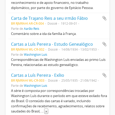
reconhecimento e de apoio financeiro, no trabalho
diplomático, por parte do governo de Epitácio Pessoa.
Carta de Trajano Reis a seu irmão Fábio
BR RJMRAHI AR-CR-004
Dossiê
1912-09-01
Parte de
Aarão Reis
Comentário sobre a ida da família à França.
Cartas a Luís Pereira - Estudo Genealógico
BR RJMRAHI WL-CR-002
Dossiê
14/06/1934 - 13/02/1953
Parte de
Washington Luís
Correspondências de Washington Luís enviadas ao primo Luís
Pereira, relacionadas ao estudo genealógico.
Cartas a Luís Pereira - Exílio
BR RJMRAHI WL-CR-003
Dossiê
25/05/1935 - 21/06/1942
Parte de
Washington Luís
A série é composta por correspondências trocadas por
Washington Luís durante o período em que esteve exilado fora
do Brasil. O conteúdo das cartas é variado, incluindo
confirmações de recebimento, agradecimentos, relatos sobre
saudades do Brasil,
...
»