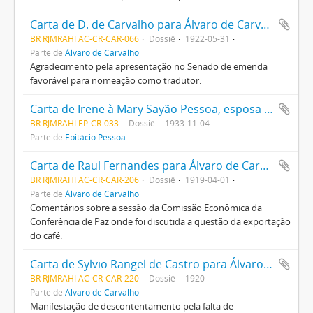
Carta de D. de Carvalho para Álvaro de Carvalho
BR RJMRAHI AC-CR-CAR-066
Dossiê
1922-05-31
Parte de
Álvaro de Carvalho
Agradecimento pela apresentação no Senado de emenda
favorável para nomeação como tradutor.
Carta de Irene à Mary Sayão Pessoa, esposa de Epitácio Pessoa, agradecendo um presente a ela enviado e comunicando o nascimento de seu neto
BR RJMRAHI EP-CR-033
Dossiê
1933-11-04
Parte de
Epitácio Pessoa
Carta de Raul Fernandes para Álvaro de Carvalho
BR RJMRAHI AC-CR-CAR-206
Dossiê
1919-04-01
Parte de
Álvaro de Carvalho
Comentários sobre a sessão da Comissão Econômica da
Conferência de Paz onde foi discutida a questão da exportação
do café.
Carta de Sylvio Rangel de Castro para Álvaro de Carvalho
BR RJMRAHI AC-CR-CAR-220
Dossiê
1920
Parte de
Álvaro de Carvalho
Manifestação de descontentamento pela falta de