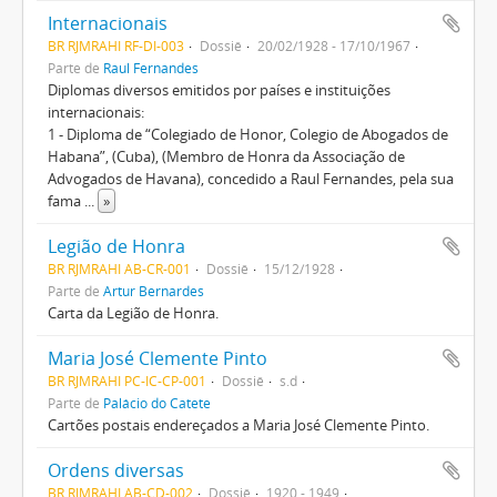
Internacionais
BR RJMRAHI RF-DI-003
Dossiê
20/02/1928 - 17/10/1967
Parte de
Raul Fernandes
Diplomas diversos emitidos por países e instituições
internacionais:
1 - Diploma de “Colegiado de Honor, Colegio de Abogados de
Habana”, (Cuba), (Membro de Honra da Associação de
Advogados de Havana), concedido a Raul Fernandes, pela sua
fama
...
»
Legião de Honra
BR RJMRAHI AB-CR-001
Dossiê
15/12/1928
Parte de
Artur Bernardes
Carta da Legião de Honra.
Maria José Clemente Pinto
BR RJMRAHI PC-IC-CP-001
Dossiê
s.d
Parte de
Palácio do Catete
Cartões postais endereçados a Maria José Clemente Pinto.
Ordens diversas
BR RJMRAHI AB-CD-002
Dossiê
1920 - 1949