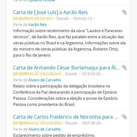
Carta de [ José Luís] a Aarão Reis
BR RJMRAHI AR-CR-034
Dossiê
1926-02-10
Parte de
Aarão Reis
Informação sobre recebimento da obra "Laudos e Pareceres
técnicos", de Aarão Reis, que faz paralelo entre a situação das
obras públicas no Brasil e na Argentina. Informações sobre ida
do ministro de obras públicas da Argentina, Roberto Ortiz,
para o Rio de Janeiro.
Carta de Armando César Burlamaqui para Álvaro de Carvalho
BR RJMRAHI AC-CR-CAR-043
Dossiê
1919-03-02
Parte de
Álvaro de Carvalho
Relato sobre a participação da delegação brasileira na
Conferência da Paz destacando a participação de Epitácio
Pessoa. Considerações sobre a eleição e posse de Epitácio
Pessoa como presidente do Brasil.
Carta de Carlos Frederico de Noronha para Álvaro de Carvalho
BR RJMRAHI AC-CR-CAR-053
Dossiê
1907-06-28
Parte de
Álvaro de Carvalho
Esclarecimento sobre pedido de empréstimo.