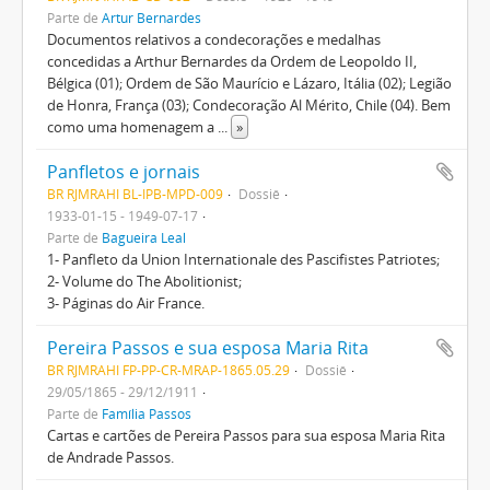
Parte de
Artur Bernardes
Documentos relativos a condecorações e medalhas
concedidas a Arthur Bernardes da Ordem de Leopoldo II,
Bélgica (01); Ordem de São Maurício e Lázaro, Itália (02); Legião
de Honra, França (03); Condecoração Al Mérito, Chile (04). Bem
como uma homenagem a
...
»
Panfletos e jornais
BR RJMRAHI BL-IPB-MPD-009
Dossiê
1933-01-15 - 1949-07-17
Parte de
Bagueira Leal
1- Panfleto da Union Internationale des Pascifistes Patriotes;
2- Volume do The Abolitionist;
3- Páginas do Air France.
Pereira Passos e sua esposa Maria Rita
BR RJMRAHI FP-PP-CR-MRAP-1865.05.29
Dossiê
29/05/1865 - 29/12/1911
Parte de
Família Passos
Cartas e cartões de Pereira Passos para sua esposa Maria Rita
de Andrade Passos.