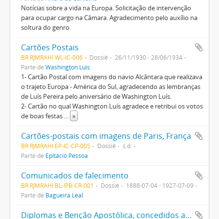
Notícias sobre a vida na Europa. Solicitação de intervenção
para ocupar cargo na Câmara. Agradecimento pelo auxílio na
soltura do genro.
Cartões Postais
BR RJMRAHI WL-IC-006
Dossiê
26/11/1930 - 28/06/1934
Parte de
Washington Luís
1- Cartão Postal com imagens do navio Alcântara que realizava
o trajeto Europa - América do Sul, agradecendo as lembranças
de Luís Pereira pelo aniversário de Washington Luís.
2- Cartão no qual Washington Luís agradece e retribui os votos
de boas festas
...
»
Cartões-postais com imagens de Paris, França
BR RJMRAHI EP-IC-CP-005
Dossiê
s.d.
Parte de
Epitácio Pessoa
Comunicados de falecimento
BR RJMRAHI BL-IPB-CR-001
Dossiê
1888-07-04 - 1927-07-09
Parte de
Bagueira Leal
Diplomas e Benção Apostólica, concedidos a Getúlio Vargas, Darcy Vargas e Getúlio Vargas Filho, entre outros