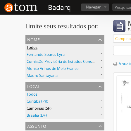
Badarq
Navegar
Limite seus resultados por:
F
nome
Campinas
Todos
Fernando Soares Lyra
1
Comissão Provisória de Estudos Constitucionais (CEC)
1
Visuali
Afonso Arinos de Melo Franco
1
Mauro Santayana
1
local
Todos
Curitiba (PR)
1
Campinas (SP)
1
Brasília (DF)
1
assunto