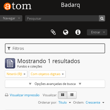
Badarq
Navegar
Entrar
Filtros
Mostrando 1 resultados
Fundos e coleções
Niterói (RJ)
Com objetos digitais
Opções avançadas de busca
Visualizar impressão
Visualizar:
Ordenar por:
Título
Ordem:
Crescente