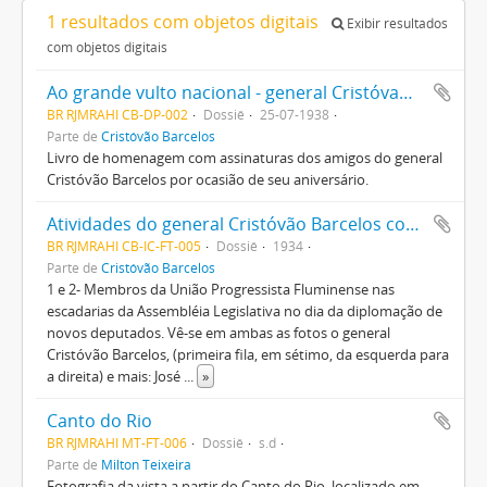
1 resultados com objetos digitais
Exibir resultados
com objetos digitais
Ao grande vulto nacional - general Cristóvam de Castro Barcellos
BR RJMRAHI CB-DP-002
Dossiê
25-07-1938
Parte de
Cristóvão Barcelos
Livro de homenagem com assinaturas dos amigos do general
Cristóvão Barcelos por ocasião de seu aniversário.
Atividades do general Cristóvão Barcelos como deputado federal e membro da Assembléia Constituinte de 1934
BR RJMRAHI CB-IC-FT-005
Dossiê
1934
Parte de
Cristóvão Barcelos
1 e 2- Membros da União Progressista Fluminense nas
escadarias da Assembléia Legislativa no dia da diplomação de
novos deputados. Vê-se em ambas as fotos o general
Cristóvão Barcelos, (primeira fila, em sétimo, da esquerda para
a direita) e mais: José
...
»
Canto do Rio
BR RJMRAHI MT-FT-006
Dossiê
s.d
Parte de
Milton Teixeira
Fotografia da vista a partir do Canto do Rio, localizado em