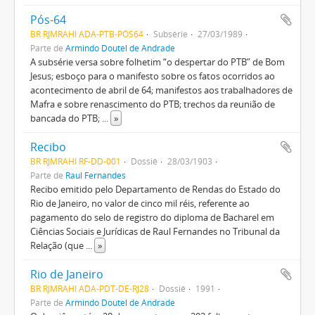
Pós-64
BR RJMRAHI ADA-PTB-PÓS64
Subsérie
27/03/1989
Parte de
Armindo Doutel de Andrade
A subsérie versa sobre folhetim “o despertar do PTB” de Bom
Jesus; esboço para o manifesto sobre os fatos ocorridos ao
acontecimento de abril de 64; manifestos aos trabalhadores de
Mafra e sobre renascimento do PTB; trechos da reunião de
bancada do PTB;
...
»
Recibo
BR RJMRAHI RF-DD-001
Dossiê
28/03/1903
Parte de
Raul Fernandes
Recibo emitido pelo Departamento de Rendas do Estado do
Rio de Janeiro, no valor de cinco mil réis, referente ao
pagamento do selo de registro do diploma de Bacharel em
Ciências Sociais e Jurídicas de Raul Fernandes no Tribunal da
Relação (que
...
»
Rio de Janeiro
BR RJMRAHI ADA-PDT-DE-RJ28
Dossiê
1991
Parte de
Armindo Doutel de Andrade