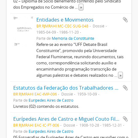
02 – Diploma de Sócio Benemérito conferido pelo Sindicato
dos Empregados no Comércio de
...
»
Entidades e Movimentos
BR RJMRAHI MC-CEC-SUG-048
Dossiê
1985-04-09 - 1986-11-20
Parte de
Memória da Constituinte
Refere-se ao evento “UFF Debate Brasil
Constituinte”, promovido pela Universidade
Federal Fluminense, reunindo documentos, tais
como, correspondência solicitando auxílio e
encaminhando programação transcrição de
algumas palestras e debates realizados no
...
»
Estatutos da Federação dos Trabalhadores nas Indústrias Metalúrgicas, Mecânicas e de Material Elétrico do Estado do Rio de Janeiro
BR RJMRAHI EAC-IMP-006
Dossiê
1959-10-09
Parte de
Eurípedes Aires de Castro
Livretos (02) contendo os estatutos.
Eurípedes Aires de Castro e Miguel Couto Filho
BR RJMRAHI EAC-IC-FT-006
Dossiê
1908-10-28 - 1985-12-31
Parte de
Eurípedes Aires de Castro
05 Fotografias de Eurípedes Aires de Castro em reuniões com o