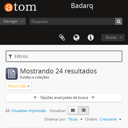
Badarq
Navegar
Entrar
Filtros
Mostrando 24 resultados
Fundos e coleções
Niterói (RJ)
Opções avançadas de busca
Visualizar impressão
Visualizar:
Ordenar por:
Título
Ordem:
Crescente