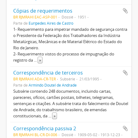
Cópias de requerimentos
BR RJMRAHI EAC-ASP-001
Dossiê
1951
Parte de
Eurípedes Aires de Castro
1- Requerimento para impetrar mandado de segurança contra
o Presidente da Federação dos Trabalhadores da Indústria
Metalúrgicas, Mecânicas e de Material Elétrico do Estado do
Rio de Janeiro.
2- Requerimento vistos do processo de impugnação do
registro da
...
»
Correspondência de terceiros
BR RJMRAHI ADA-CR-TER
Subsérie
21/03/1995
Parte de
Armindo Doutel de Andrade
Subsérie contendo 248 documentos, incluindo cartas,
pareceres, ofícios, cartões postais, bilhetes, telegramas,
sentenças e citações. A subsérie trata do falecimento de Doutel
de Andrade, do trabalhismo brasileiro, de emendas
constitucionais, da
...
»
Correspondência passiva 2
BR RJMRAHI BL-CR-DI-006
Dossiê
1909-05-02 - 1913-12-23