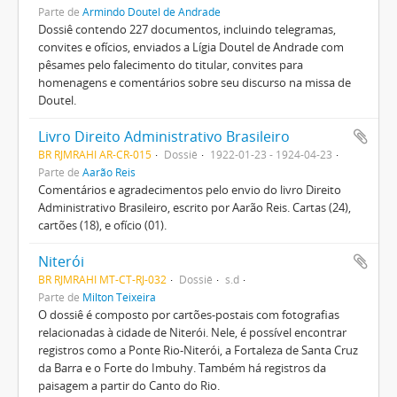
Parte de
Armindo Doutel de Andrade
Dossiê contendo 227 documentos, incluindo telegramas,
convites e ofícios, enviados a Lígia Doutel de Andrade com
pêsames pelo falecimento do titular, convites para
homenagens e comentários sobre seu discurso na missa de
Doutel.
Livro Direito Administrativo Brasileiro
BR RJMRAHI AR-CR-015
Dossiê
1922-01-23 - 1924-04-23
Parte de
Aarão Reis
Comentários e agradecimentos pelo envio do livro Direito
Administrativo Brasileiro, escrito por Aarão Reis. Cartas (24),
cartões (18), e ofício (01).
Niterói
BR RJMRAHI MT-CT-RJ-032
Dossiê
s.d
Parte de
Milton Teixeira
O dossiê é composto por cartões-postais com fotografias
relacionadas à cidade de Niterói. Nele, é possível encontrar
registros como a Ponte Rio-Niterói, a Fortaleza de Santa Cruz
da Barra e o Forte do Imbuhy. Também há registros da
paisagem a partir do Canto do Rio.