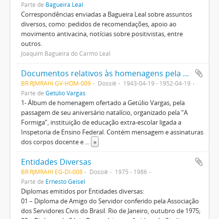
Parte de
Bagueira Leal
Correspondências enviadas a Bagueira Leal sobre assuntos
diversos, como: pedidos de recomendações, apoio ao
movimento antivacina, notícias sobre positivistas, entre
outros.
Joaquim Bagueira do Carmo Leal
Documentos relativos às homenagens pela passagem do aniversário natalício de Getúlio Vargas
BR RJMRAHI GV-HOM-009
Dossiê
1943-04-19 - 1952-04-19
Parte de
Getúlio Vargas
1- Álbum de homenagem ofertado a Getúlio Vargas, pela
passagem de seu aniversário natalício, organizado pela “A
Formiga”, instituição de educação extra-escolar ligada a
Inspetoria de Ensino Federal. Contém mensagem e assinaturas
dos corpos docente e
...
»
Entidades Diversas
BR RJMRAHI EG-DI-008
Dossiê
1975 - 1986
Parte de
Ernesto Geisel
Diplomas emitidos por Entidades diversas:
01 – Diploma de Amigo do Servidor conferido pela Associação
dos Servidores Civis do Brasil. Rio de Janeiro, outubro de 1975;