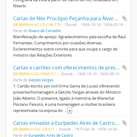
Niterói.
Cartas de Nilo Procópio Peçanha para Álvaro de Carvalho
BR RJMRAHI AC-CR-CAR-179
Dossiê
1904-10-19 - 1924-02-16
Parte de
Álvaro de Carvalho
Manifestação de apreço. Agradecimentos pela escolha de Raul
Fernandes. Cumprimentos por ocasiões diversas.
Esclarecimentos sobre convite para que ocupe o cargo de
ministro das Relações Exteriores.
Cartas e cartões com oferecimentos de presentes e homenagens a Getúlio Vargas
BR RJMRAHI GV-HOM-011
Dossiê
1940-10-19 - 1945-09-14
Parte de
Getúlio Vargas
1- Cartão escrito por civil (Irma Gama de Lucas) oferecendo
presente/homenagem a Getúlio Vargas através do Ministro
João Alberto. O presente, ligado à memória de Marechal
Floriano Peixoto, é uma homenagem a mulher brasileira
representada na esposa do
...
»
Cartas enviadas a Eurípedes Aires de Castro, por Francisco Dal Prá, presidente da FTIMMMERJ
BR RJMRAHI EAC-CR-011
Dossiê
1977-04-18 - 1978-10-30
Parte de
Eurípedes Aires de Castro