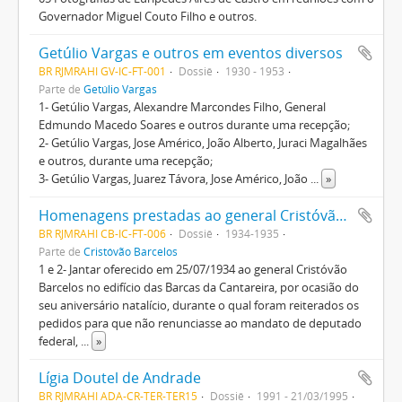
Governador Miguel Couto Filho e outros.
Getúlio Vargas e outros em eventos diversos
BR RJMRAHI GV-IC-FT-001
Dossiê
1930 - 1953
Parte de
Getúlio Vargas
1- Getúlio Vargas, Alexandre Marcondes Filho, General
Edmundo Macedo Soares e outros durante uma recepção;
2- Getúlio Vargas, Jose Américo, João Alberto, Juraci Magalhães
e outros, durante uma recepção;
3- Getúlio Vargas, Juarez Távora, Jose Américo, João
...
»
Homenagens prestadas ao general Cristóvão Barcelos por ocasião de seu aniversário
BR RJMRAHI CB-IC-FT-006
Dossiê
1934-1935
Parte de
Cristóvão Barcelos
1 e 2- Jantar oferecido em 25/07/1934 ao general Cristóvão
Barcelos no edifício das Barcas da Cantareira, por ocasião do
seu aniversário natalício, durante o qual foram reiterados os
pedidos para que não renunciasse ao mandato de deputado
federal,
...
»
Lígia Doutel de Andrade
BR RJMRAHI ADA-CR-TER-TER15
Dossiê
1991 - 21/03/1995