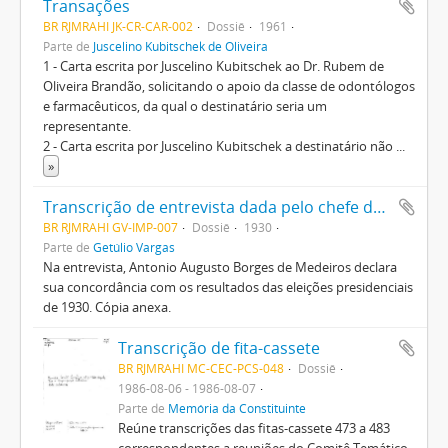
Transações
BR RJMRAHI JK-CR-CAR-002
Dossiê
1961
Parte de
Juscelino Kubitschek de Oliveira
1 - Carta escrita por Juscelino Kubitschek ao Dr. Rubem de
Oliveira Brandão, solicitando o apoio da classe de odontólogos
e farmacêuticos, da qual o destinatário seria um
representante.
2 - Carta escrita por Juscelino Kubitschek a destinatário não
...
»
Transcrição de entrevista dada pelo chefe do Partido Republicano Riograndense, Antonio Augusto Borges de Medeiros, ao Diário de Notícias de Porto Alegre
BR RJMRAHI GV-IMP-007
Dossiê
1930
Parte de
Getúlio Vargas
Na entrevista, Antonio Augusto Borges de Medeiros declara
sua concordância com os resultados das eleições presidenciais
de 1930. Cópia anexa.
Transcrição de fita-cassete
BR RJMRAHI MC-CEC-PCS-048
Dossiê
1986-08-06 - 1986-08-07
Parte de
Memória da Constituinte
Reúne transcrições das fitas-cassete 473 a 483
correspondentes a reuniões do Comitê Temático