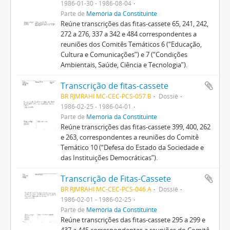
1986-01-30 - 1986-08-04
Parte de
Memória da Constituinte
Reúne transcrições das fitas-cassete 65, 241, 242,
272 a 276, 337 a 342 e 484 correspondentes a
reuniões dos Comitês Temáticos 6 (“Educação,
Cultura e Comunicações”) e 7 (“Condições
Ambientais, Saúde, Ciência e Tecnologia”).
Transcrição de fitas-cassete
BR RJMRAHI MC-CEC-PCS-057.B
Dossiê
1986-02-25 - 1986-04-01
Parte de
Memória da Constituinte
Reúne transcrições das fitas-cassete 399, 400, 262
e 263, correspondentes a reuniões do Comitê
Temático 10 (“Defesa do Estado da Sociedade e
das Instituições Democráticas”).
Transcrição de Fitas-Cassete
BR RJMRAHI MC-CEC-PCS-046.A
Dossiê
1986-02-01 - 1986-02-25
Parte de
Memória da Constituinte
Reúne transcrições das fitas-cassete 295 a 299 e
437 a 445 correspondentes a reuniões do Comitê