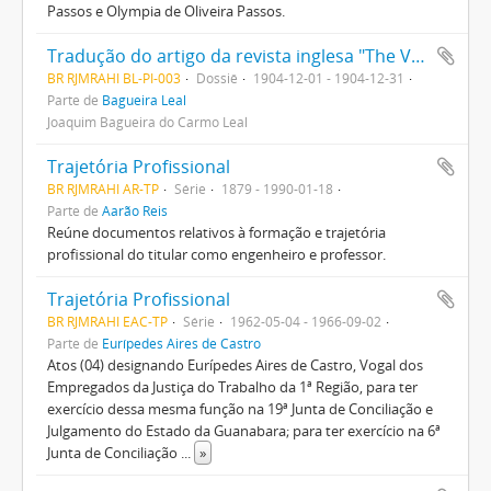
Passos e Olympia de Oliveira Passos.
Tradução do artigo da revista inglesa "The Vaccination Inquirer"
BR RJMRAHI BL-PI-003
Dossiê
1904-12-01 - 1904-12-31
Parte de
Bagueira Leal
Joaquim Bagueira do Carmo Leal
Trajetória Profissional
BR RJMRAHI AR-TP
Série
1879 - 1990-01-18
Parte de
Aarão Reis
Reúne documentos relativos à formação e trajetória
profissional do titular como engenheiro e professor.
Trajetória Profissional
BR RJMRAHI EAC-TP
Série
1962-05-04 - 1966-09-02
Parte de
Eurípedes Aires de Castro
Atos (04) designando Eurípedes Aires de Castro, Vogal dos
Empregados da Justiça do Trabalho da 1ª Região, para ter
exercício dessa mesma função na 19ª Junta de Conciliação e
Julgamento do Estado da Guanabara; para ter exercício na 6ª
Junta de Conciliação
...
»