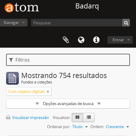
Badarq
Navegar
Entrar
Filtros
Mostrando 754 resultados
Fundos e coleções
Com objetos digitais
Opções avançadas de busca
Visualizar impressão
Visualizar:
Ordenar por:
Título
Ordem:
Crescente