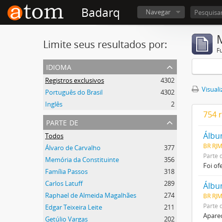
Badarq
Navegar
Limite seus resultados por:
F
idioma
Registros exclusivos
4302
Visuali
Português do Brasil
4302
Inglês
2
754 
parte de
Álbu
Todos
BR RJM
Álvaro de Carvalho
377
Parte 
Memória da Constituinte
356
Foi of
Família Passos
318
Carlos Latuff
289
Raphael de Almeida Magalhães
274
BR RJM
Parte 
Edgar Teixeira Leite
211
Aparec
Getúlio Vargas
202