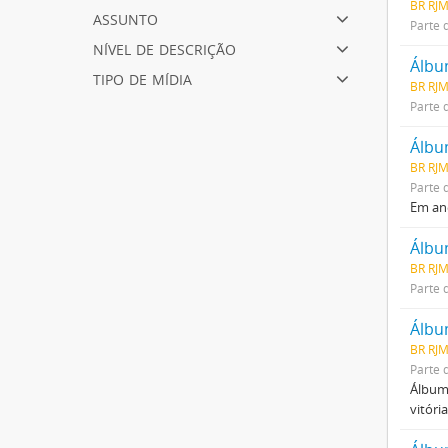
BR RJM
assunto
Parte 
nível de descrição
Álbum
tipo de mídia
BR RJM
Parte 
Álbum
BR RJM
Parte 
Em an
BR RJM
Parte 
Álbu
BR RJ
Parte 
Álbum 
vitóri