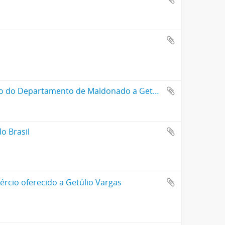
Álbum de fotografias de cidades uruguaias, homenagem do povo do Departamento de Maldonado a Getúlio Vargas por ocasião de sua visita ao Uruguai
o Brasil
ércio oferecido a Getúlio Vargas