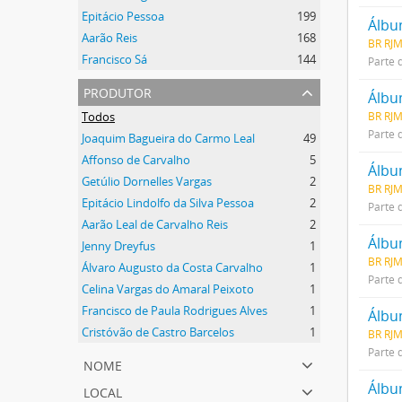
Epitácio Pessoa
199
Álbu
Aarão Reis
168
BR RJM
Francisco Sá
144
Parte 
produtor
Álbu
Todos
BR RJM
Parte 
Joaquim Bagueira do Carmo Leal
49
Affonso de Carvalho
5
Getúlio Dornelles Vargas
2
BR RJM
Epitácio Lindolfo da Silva Pessoa
2
Parte 
Aarão Leal de Carvalho Reis
2
Álbu
Jenny Dreyfus
1
BR RJM
Álvaro Augusto da Costa Carvalho
1
Parte 
Celina Vargas do Amaral Peixoto
1
Francisco de Paula Rodrigues Alves
1
Cristóvão de Castro Barcelos
1
BR RJ
Parte 
nome
local