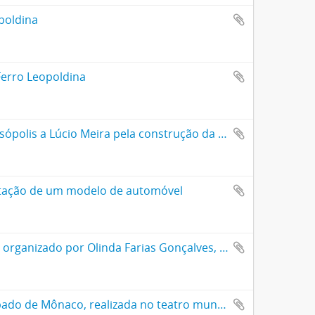
poldina
Ferro Leopoldina
Álbum com fotos de aspectos da homenagem da cidade de Teresópolis a Lúcio Meira pela construção da estrada direta
entação de um modelo de automóvel
Álbum com recortes de jornais de revistas sobre Getúlio Vargas, organizado por Olinda Farias Gonçalves, admiradora do presidente
Álbum da visita de Lúcio Meira à 1ª exposição turística do principado de Mônaco, realizada no teatro municipal de São Paulo