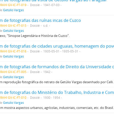
RAHI GV-IC-FT-019
Dossiê
1941-07-03
de
Getúlio Vargas
m de fotografias das ruínas incas de Cuzco
RAHI GV-IC-FT-015
Dossiê
s.d.
de
Getúlio Vargas
xo, "Sinopse Legendária e História de Cuzco".
RAHI GV-IC-FT-016
Dossiê
1935-05-01 - 1935-05-31
de
Getúlio Vargas
m de fotografias de formandos de Direito da Universidade d
RAHI GV-IC-FT-005
Dossiê
1942
de
Getúlio Vargas
 reprodução fotográfica do retrato de Getúlio Vargas desenhado por Celli.
m de fotografias do Ministério do Trabalho, Industria e Com
RAHI GV-IC-FT-010
Dossiê
1930 - 1954
de
Getúlio Vargas
m mostra aspectos urbanos, agrícolas, industriais, comerciais, etc. do Brasil.