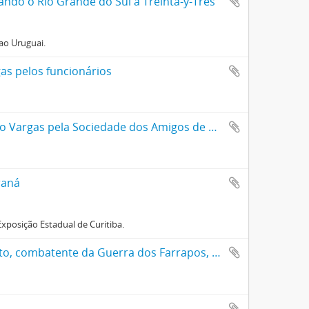
gando o Rio Grande do Sul a Treinta-y-Tres
ao Uruguai.
as pelos funcionários
Álbum de fotografias da cidade de Ouro Preto oferecido a Getúlio Vargas pela Sociedade dos Amigos de Ouro Preto
raná
xposição Estadual de Curitiba.
Álbum de fotografias da família do General Antonio de Souza Neto, combatente da Guerra dos Farrapos, oferecido por sua filha a Getúlio Vargas em carta anexa