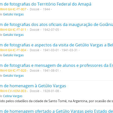
m de fotografias do Território Federal do Amapá
RAHI GV-IC-FT-007
Dossiê
1944
de
Getúlio Vargas
RAHI GV-IC-FT-011
Dossiê
1942-07-05
de
Getúlio Vargas
RAHI GV-IC-FT-004
Dossiê
1941-03-01 - 1941-03-31
de
Getúlio Vargas
RAHI GV-IC-FT-020
Dossiê
1941-08-01
de
Getúlio Vargas
m de homenagem à Getúlio Vargas
MRAHI CV-HOM-003
Dossiê
1928-01-08
de
Celina Vargas
ido pelos cidadãos da cidade de Santo Tomé, na Argentina, por ocasião de s
m de homenagem ofertado a Getúlio Vargas pelo Estado de 