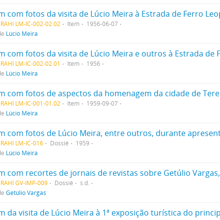
m com fotos da visita de Lúcio Meira à Estrada de Ferro Leo
RAHI LM-IC-002-02.02
Item
1956-06-07
de
Lúcio Meira
m com fotos da visita de Lúcio Meira e outros à Estrada de 
RAHI LM-IC-002-02.01
Item
1956
de
Lúcio Meira
RAHI LM-IC-001-01.02
Item
1959-09-07
de
Lúcio Meira
m com fotos de Lúcio Meira, entre outros, durante apres
RAHI LM-IC-016
Dossiê
1959
de
Lúcio Meira
MRAHI GV-IMP-009
Dossiê
s.d.
de
Getúlio Vargas