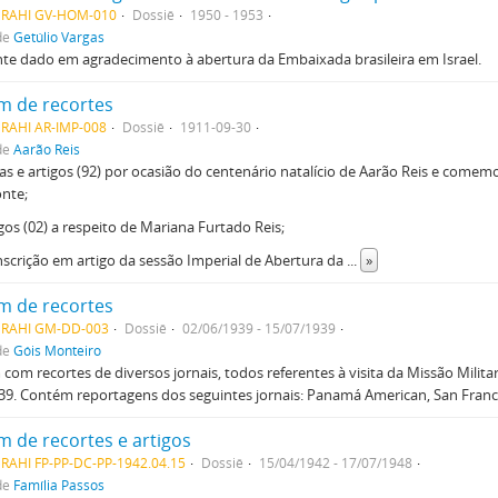
MRAHI GV-HOM-010
Dossiê
1950 - 1953
de
Getúlio Vargas
te dado em agradecimento à abertura da Embaixada brasileira em Israel.
m de recortes
MRAHI AR-IMP-008
Dossiê
1911-09-30
de
Aarão Reis
as e artigos (92) por ocasião do centenário natalício de Aarão Reis e comem
nte;
igos (02) a respeito de Mariana Furtado Reis;
nscrição em artigo da sessão Imperial de Abertura da
...
»
m de recortes
MRAHI GM-DD-003
Dossiê
02/06/1939 - 15/07/1939
de
Góis Monteiro
com recortes de diversos jornais, todos referentes à visita da Missão Milita
9. Contém reportagens dos seguintes jornais: Panamá American, San Francis
m de recortes e artigos
RAHI FP-PP-DC-PP-1942.04.15
Dossiê
15/04/1942 - 17/07/1948
de
Família Passos