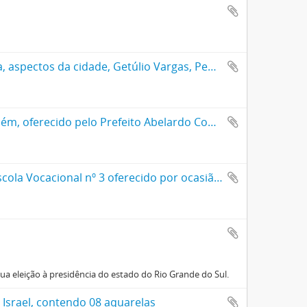
Álbum de fotografias dos atos oficiais da inauguração de Goiânia, aspectos da cidade, Getúlio Vargas, Pedro Ludovico e membros do governo local
Álbum de fotografias e aspectos da visita de Getúlio Vargas a Belém, oferecido pelo Prefeito Abelardo Conduru
Álbum de fotografias e mensagem de alunos e professores da Escola Vocacional nº 3 oferecido por ocasião da visita de Getúlio Vargas ao Paraguai
ua eleição à presidência do estado do Rio Grande do Sul.
Israel, contendo 08 aquarelas