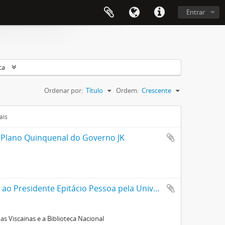
Entrar
ca
Ordenar por:
Título
Ordem:
Crescente
ais
 Plano Quinquenal do Governo JK
Álbum com fotografias de edifícios públicos do México oferecido ao Presidente Epitácio Pessoa pela Universidade Nacional do México/Secretaria de Educação Pública
as Viscainas e a Biblioteca Nacional