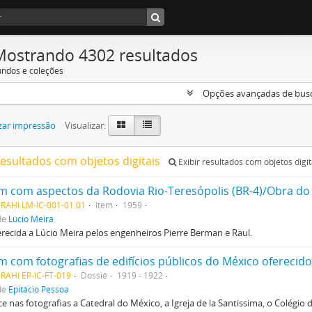
Mostrando 4302 resultados
undos e coleções
Opções avançadas de bus
zar impressão
Visualizar:
resultados com objetos digitais
Exibir resultados com objetos digit
m com aspectos da Rodovia Rio-Teresópolis (BR-4)/Obra do
RAHI LM-IC-001-01.01
Item
1959
de
Lúcio Meira
erecida a Lúcio Meira pelos engenheiros Pierre Berman e Raul.
RAHI EP-IC-FT-019
Dossiê
1919 - 1922
de
Epitácio Pessoa
e nas fotografias a Catedral do México, a Igreja de la Santissima, o Colégio d