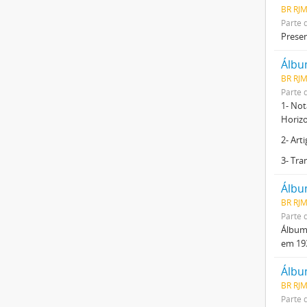
BR RJ
Parte 
Presen
Álbu
BR RJ
Parte 
1- Not
Horizo
2- Art
3- Tra
Álbu
BR RJ
Parte 
Álbum 
em 193
Álbu
BR RJM
Parte 