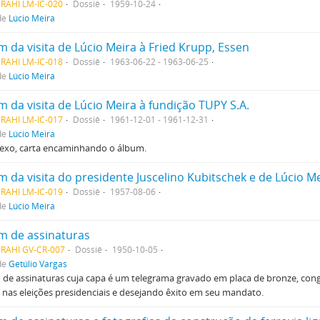
RAHI LM-IC-020
Dossiê
1959-10-24
de
Lúcio Meira
 da visita de Lúcio Meira à Fried Krupp, Essen
RAHI LM-IC-018
Dossiê
1963-06-22 - 1963-06-25
de
Lúcio Meira
 da visita de Lúcio Meira à fundição TUPY S.A.
RAHI LM-IC-017
Dossiê
1961-12-01 - 1961-12-31
de
Lúcio Meira
exo, carta encaminhando o álbum.
RAHI LM-IC-019
Dossiê
1957-08-06
de
Lúcio Meira
m de assinaturas
MRAHI GV-CR-007
Dossiê
1950-10-05
de
Getúlio Vargas
de assinaturas cuja capa é um telegrama gravado em placa de bronze, con
a nas eleições presidenciais e desejando êxito em seu mandato.