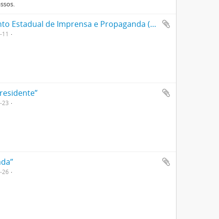
assos.
Álbum de recortes intitulado “Departamento Estadual de Imprensa e Propaganda (D.E.I.P.) São Paulo”
1-11
Presidente”
9-23
ada”
8-26