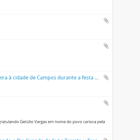
Álbum da visita do presidente Juscelino Kubitschek e de Lúcio Meira à cidade de Campos durante a festa do açúcar
gratulando Getúlio Vargas em nome do povo carioca pela