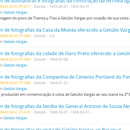
 de assinaturas e fotografias da construção da ferrovia li
RAHI GV-IC-FT-017
Dossiê
1935-05-01 - 1935-05-31
de
Getúlio Vargas
gem do povo de Treinta-y-Tres a Getúlio Vargas por ocasião de sua visita 
m de fotografias da Casa da Moeda oferecido a Getúlio Varg
RAHI GV-IC-FT-006
Dossiê
s.d.
de
Getúlio Vargas
RAHI GV-IC-FT-009
Dossiê
1944-07-08
de
Getúlio Vargas
m de fotografias da Companhia de Cimento Portland do Pa
RAHI GV-IC-FT-008
Dossiê
1944-01-21
de
Getúlio Vargas
produzido em comemoração à visita de Getúlio Vargas ao seu stand na 2ª E
RAHI GV-IC-FT-018
Dossiê
1936-03-01 - 1936-03-31
de
Getúlio Vargas
 de fotografias da visita de Getúlio Vargas ao Paraguai