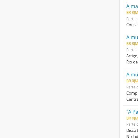
A ma
BR RJ
Parte 
Consid
A mu
BR RJ
Parte 
Artigo
Rio de
A mú
BR RJM
Parte 
Compil
Centr
"A P
BR RJ
Parte 
Disco 
No lad