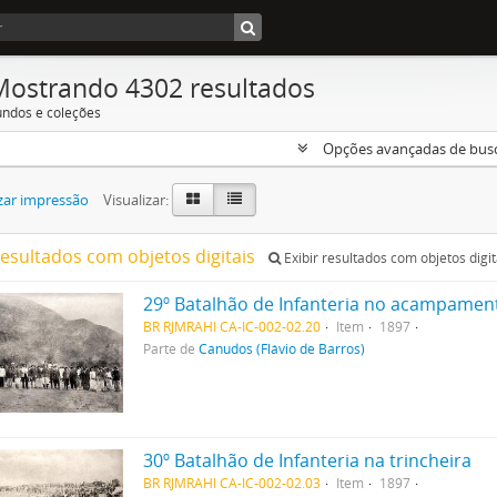
Mostrando 4302 resultados
undos e coleções
Opções avançadas de bus
zar impressão
Visualizar:
resultados com objetos digitais
Exibir resultados com objetos digit
29º Batalhão de Infanteria no acampamen
BR RJMRAHI CA-IC-002-02.20
Item
1897
Parte de
Canudos (Flávio de Barros)
30º Batalhão de Infanteria na trincheira
BR RJMRAHI CA-IC-002-02.03
Item
1897