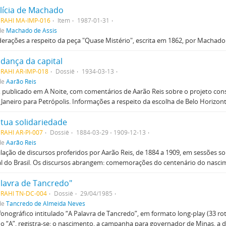
lícia de Machado
MRAHI MA-IMP-016
Item
1987-01-31
de
Machado de Assis
erações a respeito da peça "Quase Mistério", escrita em 1862, por Machado 
dança da capital
MRAHI AR-IMP-018
Dossiê
1934-03-13
de
Aarão Reis
, publicado em A Noite, com comentários de Aarão Reis sobre o projeto cons
 Janeiro para Petrópolis. Informações a respeito da escolha de Belo Horizont
tua solidariedade
RAHI AR-PI-007
Dossiê
1884-03-29 - 1909-12-13
de
Aarão Reis
ação de discursos proferidos por Aarão Reis, de 1884 a 1909, em sessões so
al do Brasil. Os discursos abrangem: comemorações do centenário do nasc
alavra de Tancredo"
MRAHI TN-DC-004
Dossiê
29/04/1985
de
Tancredo de Almeida Neves
fonográfico intitulado “A Palavra de Tancredo”, em formato long-play (33 ro
o “A”, registra-se: o nascimento, a campanha para governador de Minas, a