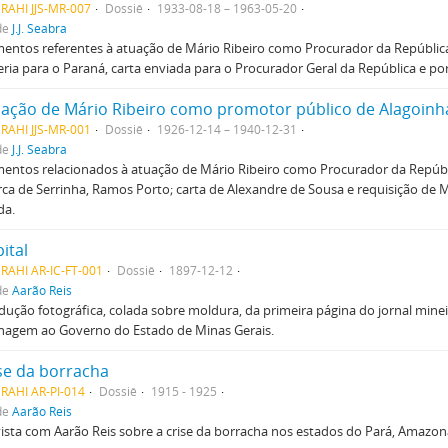
RAHI JJS-MR-007
Dossiê
1933-08-18 – 1963-05-20
de
J.J. Seabra
ntos referentes à atuação de Mário Ribeiro como Procurador da Repúblic
eria para o Paraná, carta enviada para o Procurador Geral da República e po
uação de Mário Ribeiro como promotor público de Alagoinh
RAHI JJS-MR-001
Dossiê
1926-12-14 – 1940-12-31
de
J.J. Seabra
ntos relacionados à atuação de Mário Ribeiro como Procurador da República
a de Serrinha, Ramos Porto; carta de Alexandre de Sousa e requisição de Má
da.
ital
RAHI AR-IC-FT-001
Dossiê
1897-12-12
de
Aarão Reis
ução fotográfica, colada sobre moldura, da primeira página do jornal minei
agem ao Governo do Estado de Minas Gerais.
ise da borracha
RAHI AR-PI-014
Dossiê
1915 - 1925
de
Aarão Reis
ista com Aarão Reis sobre a crise da borracha nos estados do Pará, Amazona