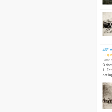
46° 
BR RJ
Parte 
O doss
1 - Fo
datilo