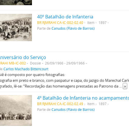
40º Batalhão de Infanteria
BR RJMRAHI CA-IC-002-02.40
Item
1897
Parte de
Canudos (Flávio de Barros)
Aniversário do Serviço
MRAHI MB-IC-002
Dossiê
26/09/1966 - 29/09/1966
de
Carlos Machado Bittencourt
iê é composto por quatro fotografias:
tografia em preto e branco, com paspatur e capa, do jazigo do Marechal Ca
grafado, lê-se: “Recordação das homenagens prestadas ao Patrono da
...
»
4º Batalhão de Infanteria no acampament
BR RJMRAHI CA-IC-002-02.49
Item
1897
Parte de
Canudos (Flávio de Barros)