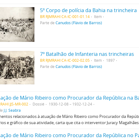
5º Corpo de polícia da Bahia na trincheira
BR RJMRAHI CA-IC-001-01.14
Item
Parte de
Canudos (Flávio de Barros)
7º Batalhão de Infanteria nas trincheiras
BR RJMRAHI CA-IC-002-02.05
Item
1897
Parte de
Canudos (Flávio de Barros)
uação de Mário Ribeiro como Procurador da República na B
RAHI JJS-MR-002
Dossiê
1930-12-08 – 1932-12-24
de
J.J. Seabra
ntos relacionados à atuação de Mário Ribeiro como Procurador da Repúbl
rios e gráfico de sua atividade, carta que cita o interventor Juracy Magalhães
uação de Mário Ribeiro como Procurador da República no P