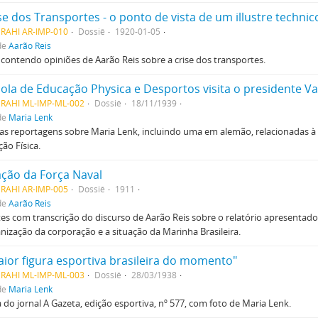
se dos Transportes - o ponto de vista de um illustre technic
MRAHI AR-IMP-010
Dossiê
1920-01-05
de
Aarão Reis
 contendo opiniões de Aarão Reis sobre a crise dos transportes.
cola de Educação Physica e Desportos visita o presidente Va
MRAHI ML-IMP-ML-002
Dossiê
18/11/1939
de
Maria Lenk
as reportagens sobre Maria Lenk, incluindo uma em alemão, relacionadas à 
ão Física.
ação da Força Naval
MRAHI AR-IMP-005
Dossiê
1911
de
Aarão Reis
es com transcrição do discurso de Aarão Reis sobre o relatório apresentado
nização da corporação e a situação da Marinha Brasileira.
aior figura esportiva brasileira do momento"
MRAHI ML-IMP-ML-003
Dossiê
28/03/1938
de
Maria Lenk
 do jornal A Gazeta, edição esportiva, nº 577, com foto de Maria Lenk.