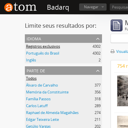
Badarq
Navegar
Limite seus resultados por:
F
idioma
Registros exclusivos
4302
Visuali
Português do Brasil
4302
Inglês
2
754 
parte de
Todos
Álvaro de Carvalho
377
Memória da Constituinte
356
Família Passos
318
Carlos Latuff
289
Raphael de Almeida Magalhães
274
Edgar Teixeira Leite
211
Getúlio Vargas
202