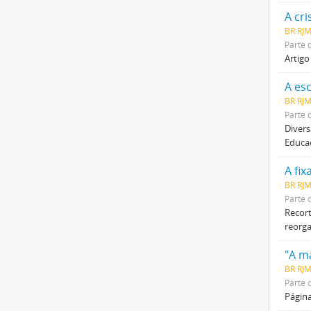
A cri
BR RJ
Parte 
Artigo
A es
BR RJ
Parte 
Divers
Educaç
A fix
BR RJ
Parte 
Recort
reorga
"A m
BR RJ
Parte 
Página