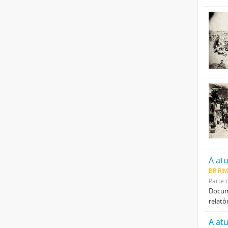
A at
BR RJM
Parte 
Docume
relató
A at