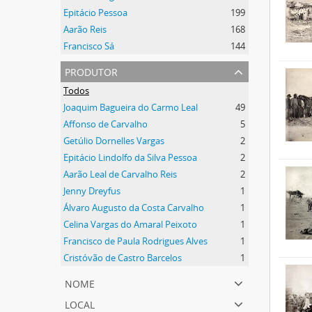
Epitácio Pessoa
199
Aarão Reis
168
Francisco Sá
144
produtor
Todos
Joaquim Bagueira do Carmo Leal
49
Affonso de Carvalho
5
Getúlio Dornelles Vargas
2
Epitácio Lindolfo da Silva Pessoa
2
Aarão Leal de Carvalho Reis
2
Jenny Dreyfus
1
Álvaro Augusto da Costa Carvalho
1
Celina Vargas do Amaral Peixoto
1
Francisco de Paula Rodrigues Alves
1
Cristóvão de Castro Barcelos
1
nome
local