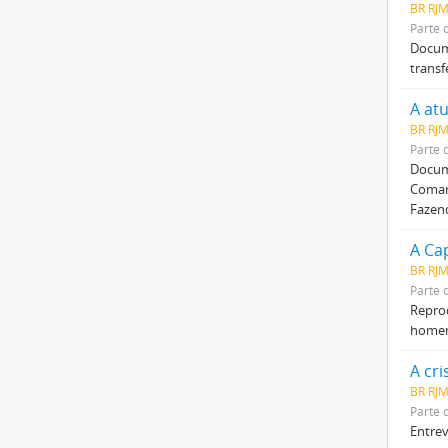
BR RJM
Parte 
Docume
transf
A at
BR RJM
Parte 
Docume
Comarc
Fazen
A Cap
BR RJM
Parte 
Reprod
homen
A cr
BR RJM
Parte 
Entrev