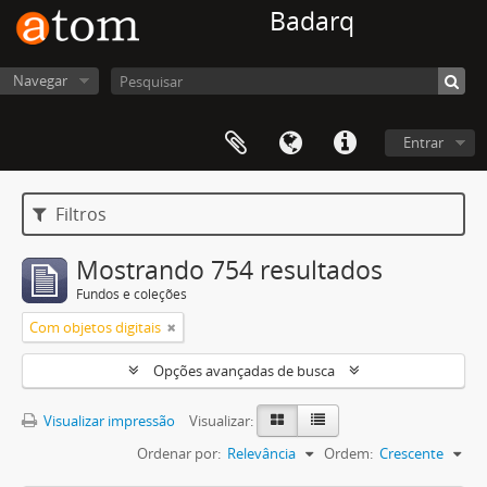
Badarq
Navegar
Entrar
Filtros
Mostrando 754 resultados
Fundos e coleções
Com objetos digitais
Opções avançadas de busca
Visualizar impressão
Visualizar:
Ordenar por:
Relevância
Ordem:
Crescente