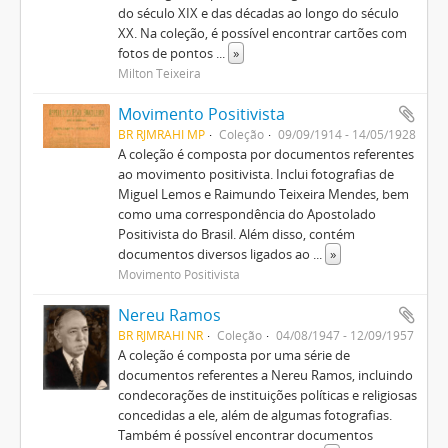
do século XIX e das décadas ao longo do século
XX. Na coleção, é possível encontrar cartões com
fotos de pontos
...
»
Milton Teixeira
Movimento Positivista
BR RJMRAHI MP
Coleção
09/09/1914 - 14/05/1928
A coleção é composta por documentos referentes
ao movimento positivista. Inclui fotografias de
Miguel Lemos e Raimundo Teixeira Mendes, bem
como uma correspondência do Apostolado
Positivista do Brasil. Além disso, contém
documentos diversos ligados ao
...
»
Movimento Positivista
Nereu Ramos
BR RJMRAHI NR
Coleção
04/08/1947 - 12/09/1957
A coleção é composta por uma série de
documentos referentes a Nereu Ramos, incluindo
condecorações de instituições políticas e religiosas
concedidas a ele, além de algumas fotografias.
Também é possível encontrar documentos