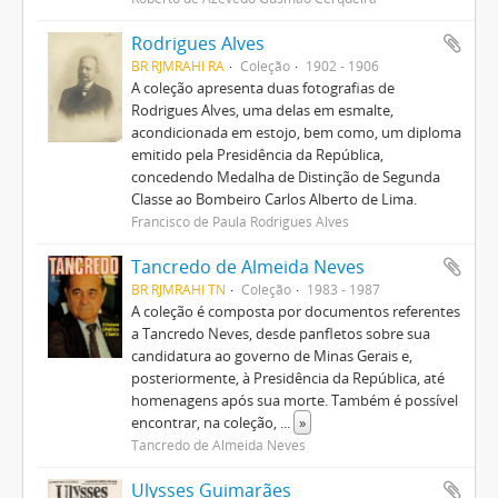
Rodrigues Alves
BR RJMRAHI RA
Coleção
1902 - 1906
A coleção apresenta duas fotografias de
Rodrigues Alves, uma delas em esmalte,
acondicionada em estojo, bem como, um diploma
emitido pela Presidência da República,
concedendo Medalha de Distinção de Segunda
Classe ao Bombeiro Carlos Alberto de Lima.
Francisco de Paula Rodrigues Alves
Tancredo de Almeida Neves
BR RJMRAHI TN
Coleção
1983 - 1987
A coleção é composta por documentos referentes
a Tancredo Neves, desde panfletos sobre sua
candidatura ao governo de Minas Gerais e,
posteriormente, à Presidência da República, até
homenagens após sua morte. Também é possível
encontrar, na coleção,
...
»
Tancredo de Almeida Neves
Ulysses Guimarães