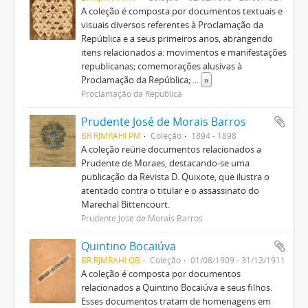
A coleção é composta por documentos textuais e
visuais diversos referentes à Proclamação da
República e a seus primeiros anos, abrangendo
itens relacionados a: movimentos e manifestações
republicanas; comemorações alusivas à
Proclamação da República;
...
»
Proclamação da República
Prudente José de Morais Barros
BR RJMRAHI PM
Coleção
1894 - 1898
A coleção reúne documentos relacionados a
Prudente de Moraes, destacando-se uma
publicação da Revista D. Quixote, que ilustra o
atentado contra o titular e o assassinato do
Marechal Bittencourt.
Prudente José de Morais Barros
Quintino Bocaiúva
BR RJMRAHI QB
Coleção
01/08/1909 - 31/12/1911
A coleção é composta por documentos
relacionados a Quintino Bocaiúva e seus filhos.
Esses documentos tratam de homenagens em