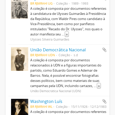
BR RJMRAHI UG
Coleção
1989 - 1993
A coleção é composta por documentos referentes
à candidatura de Ulysses Guimarães à Presidência
da República, com Waldir Pires como candidato à
Vice-Presidência, bem como por panfletos
intitulados "Recado do Dr. Ulysses", nos quais o
autor manifesta seu
...
»
Ulysses Silveira Guimarães
União Democrática Nacional
BR RJMRAHI UDN
Coleção
s.d
A coleção é composta por documentos
relacionados à UDN e a figuras importantes do
partido, como Eduardo Gomes e Ademar de
Barros. Nela, é possível encontrar fotografias
desses políticos, bem como materiais de suas
campanhas pela UDN, incluindo cartazes,
...
»
União Democrática Nacional (UDN)
Washington Luís
BR RJMRAHI WL
Coleção
15/11/1926 - 12/12/1983
A coleção é composta por documentos referentes