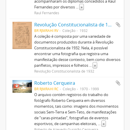
acompanharam os diplomas concedidos a Raul
Fernandes por diversos
...
»
Raul Fernandes
Revolução Constitucionalista de 1932
BR RJMRAHI RV
Coleção
1932
A coleção é composta por uma variedade de
documentos produzidos durante à Revolução
Constitucionalista de 1932. Nela, é possível
encontrar uma fotografia que registra uma
manifestação desse contexto, bem como diversos
panfletos, impressos e folhetos
...
»
Revolução Constitucionalista de 1932
Roberto Cerqueira
BR RJMRAHI RC
Coleção
1970 - 1999
O arquivo contém registros do trabalho do
fotógrafo Roberto Cerqueira em diversos
momentos, tais como: imagens dos movimentos
sociais Sem-Terra e Sem-Teto, de manifestações
de “caras-pintadas”, fotografias de eventos
esportivos, de campanhas eleitorais,
...
»
Roberto de Azevedo Gusmão Cerqueira