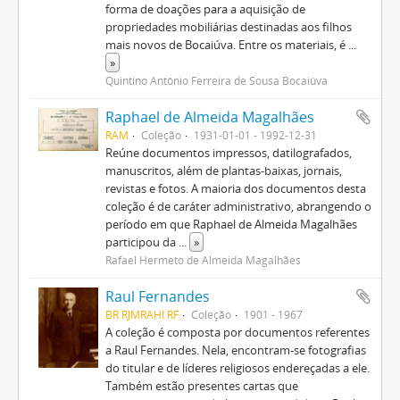
forma de doações para a aquisição de
propriedades mobiliárias destinadas aos filhos
mais novos de Bocaiúva. Entre os materiais, é
...
»
Quintino Antônio Ferreira de Sousa Bocaiúva
Raphael de Almeida Magalhães
RAM
Coleção
1931-01-01 - 1992-12-31
Reúne documentos impressos, datilografados,
manuscritos, além de plantas-baixas, jornais,
revistas e fotos. A maioria dos documentos desta
coleção é de caráter administrativo, abrangendo o
período em que Raphael de Almeida Magalhães
participou da
...
»
Rafael Hermeto de Almeida Magalhães
Raul Fernandes
BR RJMRAHI RF
Coleção
1901 - 1967
A coleção é composta por documentos referentes
a Raul Fernandes. Nela, encontram-se fotografias
do titular e de líderes religiosos endereçadas a ele.
Também estão presentes cartas que