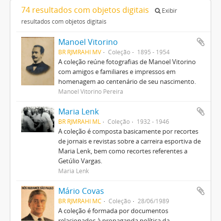
74 resultados com objetos digitais
Exibir
resultados com objetos digitais
Manoel Vitorino
BR RJMRAHI MV
Coleção
1895 - 1954
A coleção reúne fotografias de Manoel Vitorino
com amigos e familiares e impressos em
homenagem ao centenário de seu nascimento.
Manoel Vitorino Pereira
Maria Lenk
BR RJMRAHI ML
Coleção
1932 - 1946
A coleção é composta basicamente por recortes
de jornais e revistas sobre a carreira esportiva de
Maria Lenk, bem como recortes referentes a
Getúlio Vargas.
Maria Lenk
Mário Covas
BR RJMRAHI MC
Coleção
28/06/1989
A coleção é formada por documentos
relacionados à propaganda política da