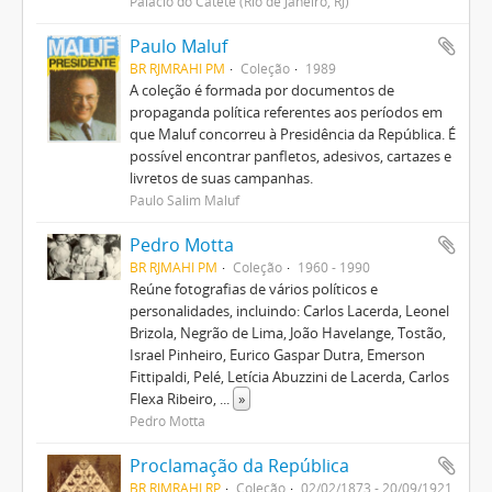
Palácio do Catete (Rio de Janeiro, RJ)
Paulo Maluf
BR RJMRAHI PM
Coleção
1989
A coleção é formada por documentos de
propaganda política referentes aos períodos em
que Maluf concorreu à Presidência da República. É
possível encontrar panfletos, adesivos, cartazes e
livretos de suas campanhas.
Paulo Salim Maluf
Pedro Motta
BR RJMAHI PM
Coleção
1960 - 1990
Reúne fotografias de vários políticos e
personalidades, incluindo: Carlos Lacerda, Leonel
Brizola, Negrão de Lima, João Havelange, Tostão,
Israel Pinheiro, Eurico Gaspar Dutra, Emerson
Fittipaldi, Pelé, Letícia Abuzzini de Lacerda, Carlos
Flexa Ribeiro,
...
»
Pedro Motta
Proclamação da República
BR RJMRAHI RP
Coleção
02/02/1873 - 20/09/1921