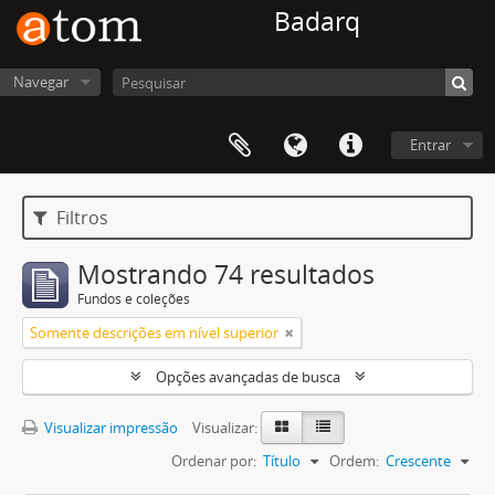
Badarq
Navegar
Entrar
Filtros
Mostrando 74 resultados
Fundos e coleções
Somente descrições em nível superior
Opções avançadas de busca
Visualizar impressão
Visualizar:
Ordenar por:
Título
Ordem:
Crescente