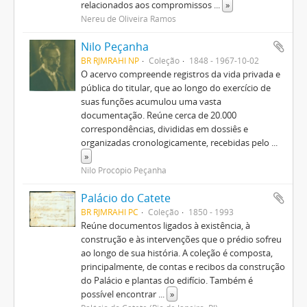
relacionados aos compromissos
...
»
Nereu de Oliveira Ramos
Nilo Peçanha
BR RJMRAHI NP
Coleção
1848 - 1967-10-02
O acervo compreende registros da vida privada e
pública do titular, que ao longo do exercício de
suas funções acumulou uma vasta
documentação. Reúne cerca de 20.000
correspondências, divididas em dossiês e
organizadas cronologicamente, recebidas pelo
...
»
Nilo Procópio Peçanha
Palácio do Catete
BR RJMRAHI PC
Coleção
1850 - 1993
Reúne documentos ligados à existência, à
construção e às intervenções que o prédio sofreu
ao longo de sua história. A coleção é composta,
principalmente, de contas e recibos da construção
do Palácio e plantas do edifício. Também é
possível encontrar
...
»