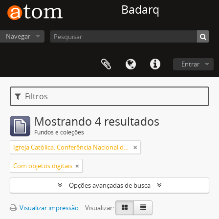
Badarq
Navegar
Entrar
Filtros
Mostrando 4 resultados
Fundos e coleções
Igreja Católica. Conferência Nacional dos Bispos do Brasil
Com objetos digitais
Opções avançadas de busca
Visualizar impressão
Visualizar: