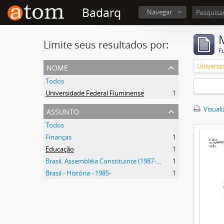
Badarq
Navegar
Limite seus resultados por:
F
nome
Universi
Todos
Universidade Federal Fluminense
1
assunto
Visuali
Todos
Finanças
1
Educação
1
Brasil. Assembléia Constituinte (1987-1988)
1
Brasil - História - 1985-
1