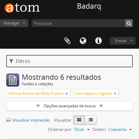
Badarq
Navegar
Entrar
Filtros
Mostrando 6 resultados
Fundos e coleções
Afonso Arinos de Melo Franco
Com objetos digitais
Opções avançadas de busca
Visualizar impressão
Visualizar:
Ordenar por:
Título
Ordem:
Crescente