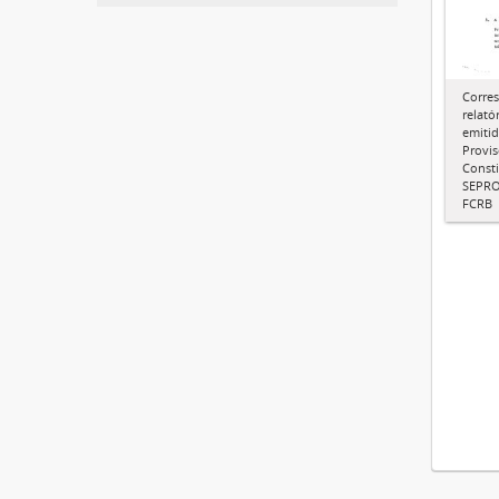
Corres
relató
emiti
Provis
Consti
SEPRO
FCRB