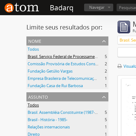
Badarq
Navegar
Limite seus resultados por:
F
nome
Todos
Brasil. Serviço Federal de Processamento de Dados
5
Comissão Provisória de Estudos Constitucionais (CEC)
2
Visuali
Fundação Getúlio Vargas
2
Empresa Brasileira de Telecomunicações
1
Fundação Casa de Rui Barbosa
1
assunto
Todos
Brasil. Assembléia Constituinte (1987-1988)
5
Brasil - História - 1985-
5
Relações internacionais
1
Direito
1