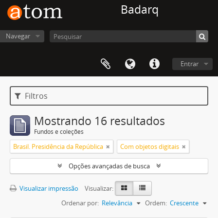
Badarq
Navegar
Entrar
Filtros
Mostrando 16 resultados
Fundos e coleções
Brasil. Presidência da República
Com objetos digitais
Opções avançadas de busca
Visualizar impressão
Visualizar:
Ordenar por:
Relevância
Ordem:
Crescente