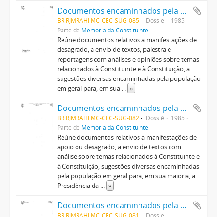
Documentos encaminhados pela população em geral
BR RJMRAHI MC-CEC-SUG-085
Dossiê
1985
Parte de
Memória da Constituinte
Reúne documentos relativos a manifestações de
desagrado, a envio de textos, palestra e
reportagens com análises e opiniões sobre temas
relacionados à Constituinte e à Constituição, a
sugestões diversas encaminhadas pela população
em geral para, em sua
...
»
Documentos encaminhados pela população em geral
BR RJMRAHI MC-CEC-SUG-082
Dossiê
1985
Parte de
Memória da Constituinte
Reúne documentos relativos a manifestações de
apoio ou desagrado, a envio de textos com
análise sobre temas relacionados à Constituinte e
à Constituição, sugestões diversas encaminhadas
pela população em geral para, em sua maioria, a
Presidência da
...
»
Documentos encaminhados pela população em geral
BR RJMRAHI MC-CEC-SUG-081
Dossiê