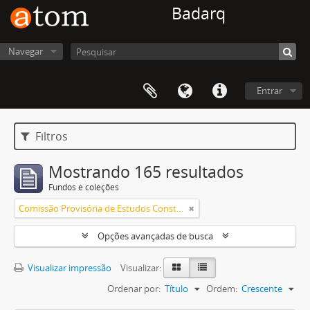
Badarq
Navegar
Entrar
Filtros
Mostrando 165 resultados
Fundos e coleções
Comissão Provisória de Estudos Constitucionais (CEC)
Opções avançadas de busca
Visualizar impressão
Visualizar:
Ordenar por:
Título
Ordem:
Crescente