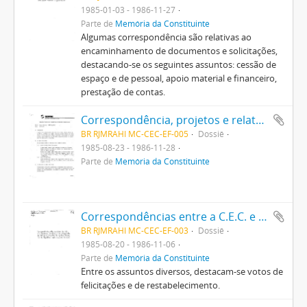
1985-01-03 - 1986-11-27
Parte de
Memória da Constituinte
Algumas correspondência são relativas ao
encaminhamento de documentos e solicitações,
destacando-se os seguintes assuntos: cessão de
espaço e de pessoal, apoio material e financeiro,
prestação de contas.
Correspondência, projetos e relatórios recebidos ou emitidos pela Comissão Provisória de Estudos Constitucionais relativos ao SEPRO, à EMBRATEL, à FGV e à FCRB
BR RJMRAHI MC-CEC-EF-005
Dossiê
1985-08-23 - 1986-11-28
Parte de
Memória da Constituinte
Correspondências entre a C.E.C. e secretarias, Presidência da Comissão, Ministério da Justiça e Presidência da República
BR RJMRAHI MC-CEC-EF-003
Dossiê
1985-08-20 - 1986-11-06
Parte de
Memória da Constituinte
Entre os assuntos diversos, destacam-se votos de
felicitações e de restabelecimento.