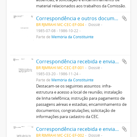
material relacionados aos trabalhos da Comissão.
Correspondência e outros documentos da Comissão Provisória de Estudos Constitucionais à cessão de funcionários e a agradecimentos ao pessoal de apoio
BR RJMRAHI MC-CEC-EF-004
Dossiê
1985-07-08 - 1986-10-22
Parte de
Memória da Constituinte
Correspondência recebida e enviada pela Comissão Provisória de Estudos Constitucionais
BR RJMRAHI MC-CEC-EF-001
Dossiê
1985-03-20 - 1986-11-24
Parte de
Memória da Constituinte
Destacam-se os seguintes assuntos: infra-
estrutura e acesso a local de reunião; instalação
de linha telefônica; instrução para pagamento de
passagens aéreas e estadias; encaminhamento de
documentos; congratulações; solicitação de
informações para cadastro da CEC.
Correspondência recebida e enviada pela Comissão Provisória de Estudos Constitucionais recebida e/ou emitida, para o Banco Central e para o Ministro da Justiça
BR RJMRAHI MC-CEC-EF-002
Dossiê