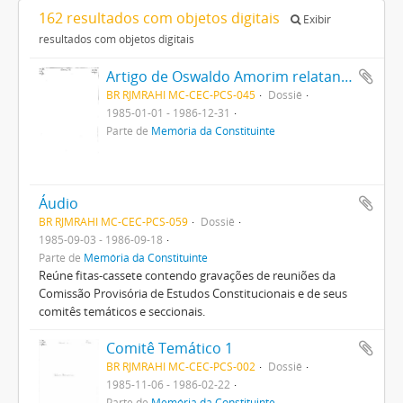
162 resultados com objetos digitais
Exibir
resultados com objetos digitais
Artigo de Oswaldo Amorim relatando reunião em que a CEC institui a Defensoria do Povo e um texto de Constituição para o Brasil de autoria não identificada.
BR RJMRAHI MC-CEC-PCS-045
Dossiê
1985-01-01 - 1986-12-31
Parte de
Memória da Constituinte
Áudio
BR RJMRAHI MC-CEC-PCS-059
Dossiê
1985-09-03 - 1986-09-18
Parte de
Memória da Constituinte
Reúne fitas-cassete contendo gravações de reuniões da
Comissão Provisória de Estudos Constitucionais e de seus
comitês temáticos e seccionais.
Comitê Temático 1
BR RJMRAHI MC-CEC-PCS-002
Dossiê
1985-11-06 - 1986-02-22
Parte de
Memória da Constituinte