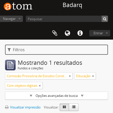
Badarq
Navegar
Entrar
Filtros
Mostrando 1 resultados
Fundos e coleções
Comissão Provisória de Estudos Constitucionais (CEC)
Educação
Com objetos digitais
Opções avançadas de busca
Visualizar impressão
Visualizar: