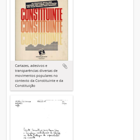
Cartazes, adesivos e
transparências diversas de
movimentos populares no
contexto da Constituinte e da
Constituição