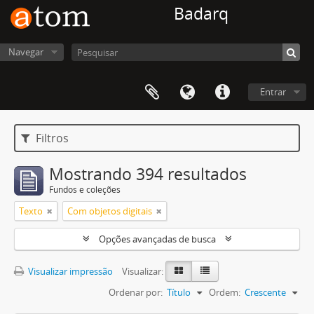
Badarq
Navegar
Entrar
Filtros
Mostrando 394 resultados
Fundos e coleções
Texto
Com objetos digitais
Opções avançadas de busca
Visualizar impressão
Visualizar:
Ordenar por:
Título
Ordem:
Crescente