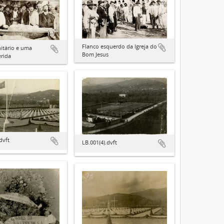
Flanco esquerdo da Igreja do
itário e uma
Bom Jesus
erida
dvft
LB.001(4).dvft