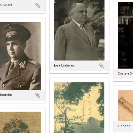
o Geisel
José Linhares
Costa e Si
Monteiro
Floriano 