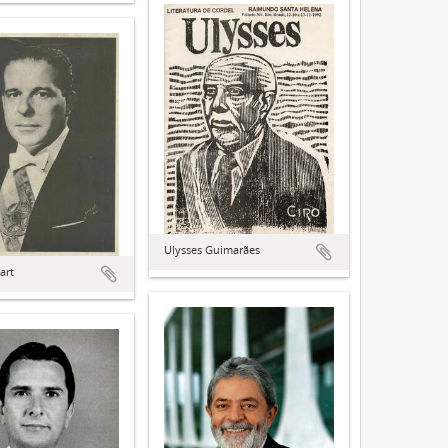
Ulysses Guimarães
art