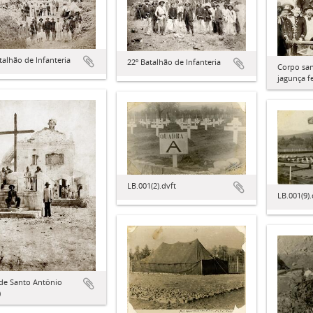
talhão de Infanteria
22º Batalhão de Infanteria
Corpo san
jagunça f
LB.001(2).dvft
LB.001(9).
 de Santo Antônio
)