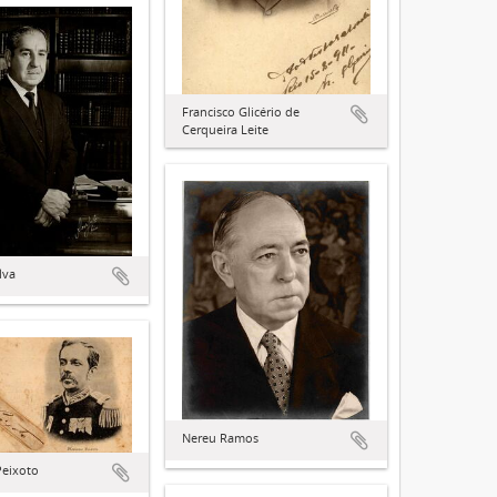
Francisco Glicério de
Cerqueira Leite
lva
Nereu Ramos
Peixoto