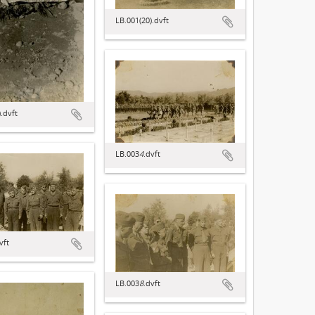
LB.001(20).dvft
.dvft
LB.003
4
.dvft
vft
LB.003
8
.dvft