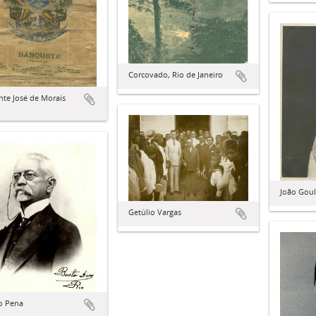
Corcovado, Rio de Janeiro
te José de Morais
João Goul
Getúlio Vargas
o Pena