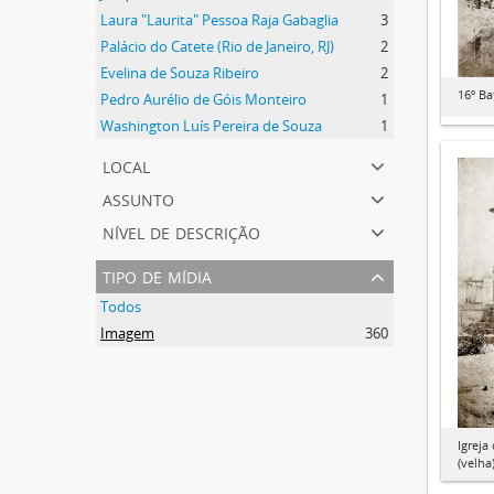
Laura "Laurita" Pessoa Raja Gabaglia
3
Palácio do Catete (Rio de Janeiro, RJ)
2
Evelina de Souza Ribeiro
2
16º Ba
Pedro Aurélio de Góis Monteiro
1
Washington Luís Pereira de Souza
1
local
assunto
nível de descrição
tipo de mídia
Todos
Imagem
360
Igreja
(velha