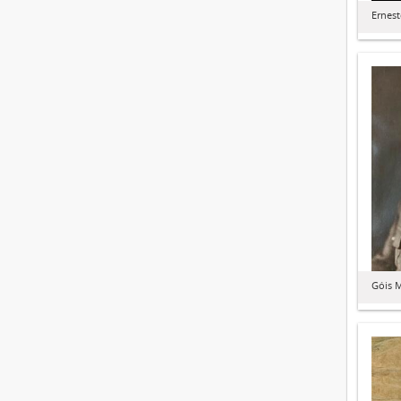
Ernest
Góis 