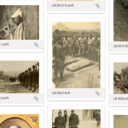
LB.001(17).dvft
2
1
.dvft
LB.001(18)
LB.002
3
.dvft
3
5
.dvft
LB.003
6
.d