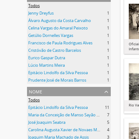
Todos
Jenny Dreyfus
1
Álvaro Augusto da Costa Carvalho
1
Celina Vargas do Amaral Peixoto
1
Getúlio Dornelles Vargas
1
Francisco de Paula Rodrigues Alves
1
Oficia
Infant
Cristóvão de Castro Barcelos
1
Eurico Gaspar Dutra
1
Lúcio Martins Meira
1
Epitácio Lindolfo da Silva Pessoa
1
Prudente José de Morais Barros
1
nome
Todos
Rio V
Epitácio Lindolfo da Silva Pessoa
11
Maria da Conceição de Manso Sayão da Silva Pessoa
7
José Joaquim Seabra
5
Carolina Augusta Xavier de Novaes Machado de Assis
4
Joaquim Maria Machado de Assis
3