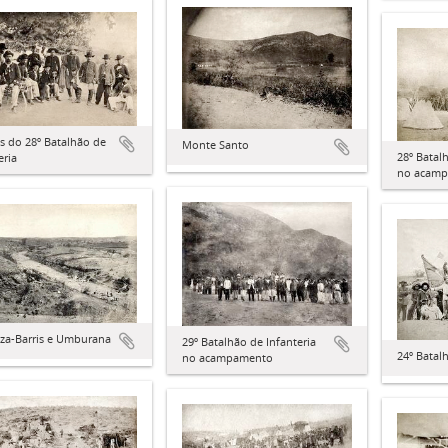
is do 28º Batalhão de
Monte Santo
28º Batal
eria
no acam
aza-Barris e Umburana
29º Batalhão de Infanteria
24º Batal
no acampamento