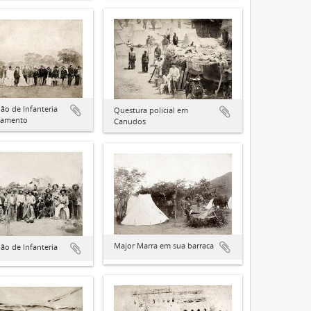
hão de Infanteria
Questura policial em
pamento
Canudos
Major Marra em sua barraca
hão de Infanteria