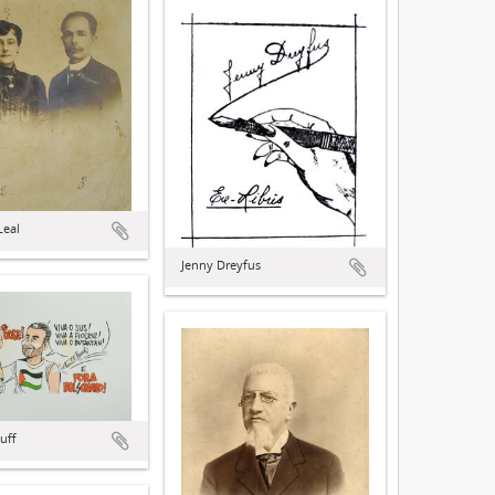
Leal
Jenny Dreyfus
uff