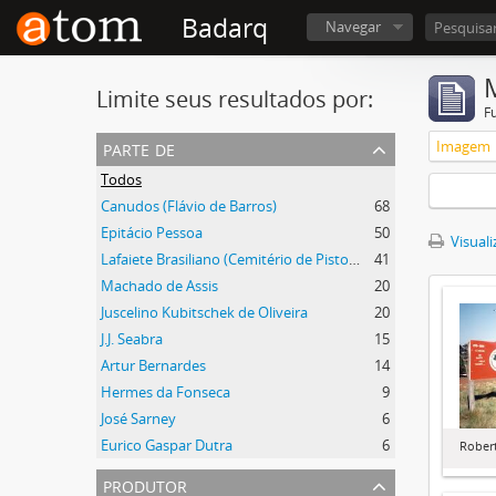
Badarq
Navegar
Limite seus resultados por:
F
parte de
Imagem
Todos
Canudos (Flávio de Barros)
68
Epitácio Pessoa
50
Visuali
Lafaiete Brasiliano (Cemitério de Pistoia)
41
Machado de Assis
20
Juscelino Kubitschek de Oliveira
20
J.J. Seabra
15
Artur Bernardes
14
Hermes da Fonseca
9
José Sarney
6
Eurico Gaspar Dutra
6
Rober
produtor