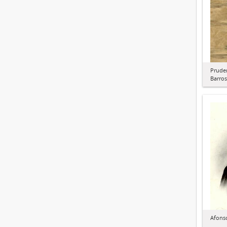
Pruden
Barros
Afons