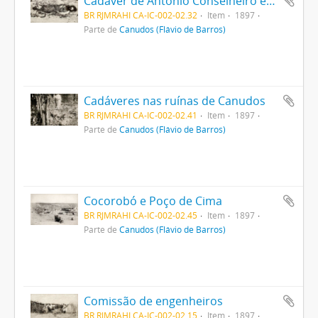
Cadáver de Antônio Conselheiro encontrado sob as ruínas da Igreja Nova
BR RJMRAHI CA-IC-002-02.32
Item
1897
Parte de
Canudos (Flávio de Barros)
Cadáveres nas ruínas de Canudos
BR RJMRAHI CA-IC-002-02.41
Item
1897
Parte de
Canudos (Flávio de Barros)
Cocorobó e Poço de Cima
BR RJMRAHI CA-IC-002-02.45
Item
1897
Parte de
Canudos (Flávio de Barros)
Comissão de engenheiros
BR RJMRAHI CA-IC-002-02.15
Item
1897