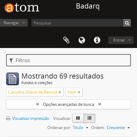
Badarq
Navegar
Entrar
Filtros
Mostrando 69 resultados
Fundos e coleções
Canudos (Flávio de Barros)
Item
Opções avançadas de busca
Visualizar impressão
Visualizar:
Ordenar por:
Título
Ordem:
Crescente