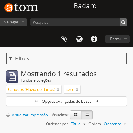
Badarq
Navegar
Entrar
Filtros
Mostrando 1 resultados
Fundos e coleções
Canudos (Flávio de Barros)
Série
Opções avançadas de busca
Visualizar impressão
Visualizar:
Ordenar por:
Título
Ordem:
Crescente