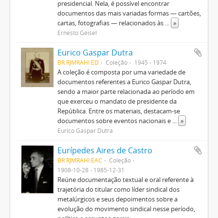
presidencial. Nela, é possível encontrar
documentos das mais variadas formas — cartões,
cartas, fotografias — relacionados às
...
»
Ernesto Geisel
Eurico Gaspar Dutra
BR RJMRAHI ED
Coleção
1945 - 1974
A coleção é composta por uma variedade de
documentos referentes a Eurico Gaspar Dutra,
sendo a maior parte relacionada ao período em
que exerceu o mandato de presidente da
República. Entre os materiais, destacam-se
documentos sobre eventos nacionais e
...
»
Eurico Gaspar Dutra
Eurípedes Aires de Castro
BR RJMRAHI EAC
Coleção
1908-10-28 - 1985-12-31
Reúne documentação textual e oral referente à
trajetória do titular como líder sindical dos
metalúrgicos e seus depoimentos sobre a
evolução do movimento sindical nesse período,