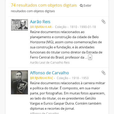
74 resultados com objetos digitais
Exibir
resultados com objetos digitais
Aarão Reis
BR RJMRAHI AR
Coleção
1810 - 1990-01-18
Reúne documentos relacionados ao
planejamento e construção da cidade de Belo
Horizonte (MG), assim como comemorações de
sua construção e fundação; e às atividades
funcionais do titular como diretor da Estrada de
Ferro Central do Brasil, professor da
...
»
Aarão Leal de Carvalho Reis
Affonso de Carvalho
BR RJMRAHI FAC
Coleção
1918 - 1953
Reúne documentos relacionados à carreira militar
e política do titular. É composto, em sua maior
parte, por fotografias. Em muitas fotos aparecem,
ao lado do titular, os ex-presidentes Getúlio
Vargas e Eurico Gaspar Dutra. Contém também
diplomas e recortes de jornal.
Affonso de Carvalho