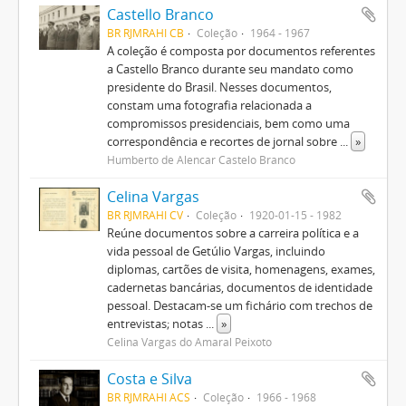
Castello Branco
BR RJMRAHI CB
Coleção
1964 - 1967
A coleção é composta por documentos referentes
a Castello Branco durante seu mandato como
presidente do Brasil. Nesses documentos,
constam uma fotografia relacionada a
compromissos presidenciais, bem como uma
correspondência e recortes de jornal sobre
...
»
Humberto de Alencar Castelo Branco
Celina Vargas
BR RJMRAHI CV
Coleção
1920-01-15 - 1982
Reúne documentos sobre a carreira política e a
vida pessoal de Getúlio Vargas, incluindo
diplomas, cartões de visita, homenagens, exames,
cadernetas bancárias, documentos de identidade
pessoal. Destacam-se um fichário com trechos de
entrevistas; notas
...
»
Celina Vargas do Amaral Peixoto
Costa e Silva
BR RJMRAHI ACS
Coleção
1966 - 1968