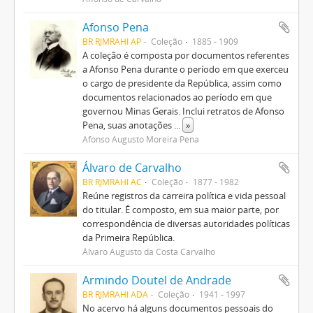
Afonso Pena
BR RJMRAHI AP
Coleção
1885 - 1909
A coleção é composta por documentos referentes
a Afonso Pena durante o período em que exerceu
o cargo de presidente da República, assim como
documentos relacionados ao período em que
governou Minas Gerais. Inclui retratos de Afonso
Pena, suas anotações
...
»
Afonso Augusto Moreira Pena
Álvaro de Carvalho
BR RJMRAHI AC
Coleção
1877 - 1982
Reúne registros da carreira política e vida pessoal
do titular. É composto, em sua maior parte, por
correspondência de diversas autoridades políticas
da Primeira República.
Álvaro Augusto da Costa Carvalho
Armindo Doutel de Andrade
BR RJMRAHI ADA
Coleção
1941 - 1997
No acervo há alguns documentos pessoais do