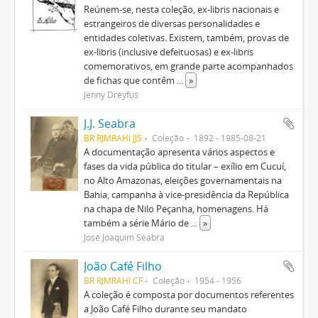
Reúnem-se, nesta coleção, ex-libris nacionais e
estrangeiros de diversas personalidades e
entidades coletivas. Existem, também, provas de
ex-libris (inclusive defeituosas) e ex-libris
comemorativos, em grande parte acompanhados
de fichas que contêm
...
»
Jenny Dreyfus
J.J. Seabra
BR RJMRAHI JJS
Coleção
1892 - 1985-08-21
A documentação apresenta vários aspectos e
fases da vida pública do titular – exílio em Cucuí,
no Alto Amazonas, eleições governamentais na
Bahia, campanha à vice-presidência da República
na chapa de Nilo Peçanha, homenagens. Há
também a série Mário de
...
»
José Joaquim Seabra
João Café Filho
BR RJMRAHI CF
Coleção
1954 - 1956
A coleção é composta por documentos referentes
a João Café Filho durante seu mandato