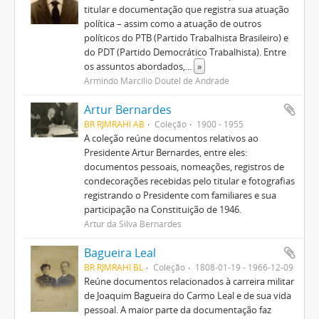
titular e documentação que registra sua atuação
política – assim como a atuação de outros
políticos do PTB (Partido Trabalhista Brasileiro) e
do PDT (Partido Democrático Trabalhista). Entre
os assuntos abordados,
...
»
Armindo Marcílio Doutel de Andrade
Artur Bernardes
BR RJMRAHI AB
Coleção
1900 - 1955
A coleção reúne documentos relativos ao
Presidente Artur Bernardes, entre eles:
documentos pessoais, nomeações, registros de
condecorações recebidas pelo titular e fotografias
registrando o Presidente com familiares e sua
participação na Constituição de 1946.
Artur da Silva Bernardes
Bagueira Leal
BR RJMRAHI BL
Coleção
1808-01-19 - 1966-12-09
Reúne documentos relacionados à carreira militar
de Joaquim Bagueira do Carmo Leal e de sua vida
pessoal. A maior parte da documentação faz