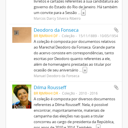
livretos e cartazes referentes à sua candidatura ao
governo do Estado do Rio de Janeiro. Há também
um convite para a Sessão
...
»
Marcos Darcy Silveira Ribeiro
Deodoro da Fonseca
BR RJMRAHI DF
Coleção
15/11/1889 - 10/05/1954
A coleção é composta por documentos relativos
ao Marechal Deodoro da Fonseca. Grande parte
do acervo consiste em correspondências, tanto
escritas por Deodoro quanto referentes a ele,
além de homenagens prestadas ao titular por
ocasião de seu aniversário
...
»
Manuel Deodoro da Fonseca
Dilma Rousseff
BR RJMRAHI DR
Coleção
2010 - 2016
A coleção é composta por diversos documentos
referentes a Dilma Rousseff. Nela, é possível
encontrar, majoritariamente, materiais de
campanha das eleições nas quais a titular
concorreu ao cargo de presidenta da República,
nos anos de 2010 e 2014. Também
...
»