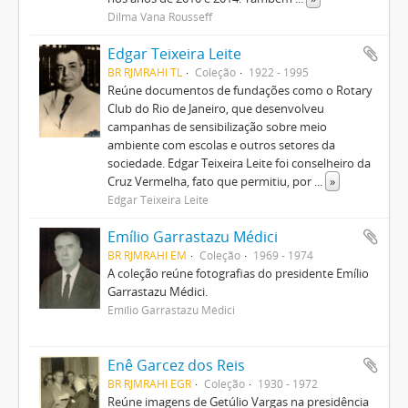
Dilma Vana Rousseff
Edgar Teixeira Leite
BR RJMRAHI TL
Coleção
1922 - 1995
Reúne documentos de fundações como o Rotary
Club do Rio de Janeiro, que desenvolveu
campanhas de sensibilização sobre meio
ambiente com escolas e outros setores da
sociedade. Edgar Teixeira Leite foi conselheiro da
Cruz Vermelha, fato que permitiu, por
...
»
Edgar Teixeira Leite
Emílio Garrastazu Médici
BR RJMRAHI EM
Coleção
1969 - 1974
A coleção reúne fotografias do presidente Emílio
Garrastazu Médici.
Emílio Garrastazu Médici
Enê Garcez dos Reis
BR RJMRAHI EGR
Coleção
1930 - 1972
Reúne imagens de Getúlio Vargas na presidência