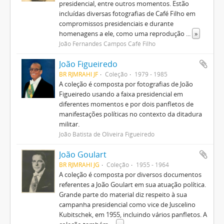
presidencial, entre outros momentos. Estão
incluídas diversas fotografias de Café Filho em
compromissos presidenciais e durante
homenagens a ele, como uma reprodução
...
»
João Fernandes Campos Café Filho
João Figueiredo
BR RJMRAHI JF
Coleção
1979 - 1985
A coleção é composta por fotografias de João
Figueiredo usando a faixa presidencial em
diferentes momentos e por dois panfletos de
manifestações políticas no contexto da ditadura
militar.
João Batista de Oliveira Figueiredo
João Goulart
BR RJMRAHI JG
Coleção
1955 - 1964
A coleção é composta por diversos documentos
referentes a João Goulart em sua atuação política.
Grande parte do material diz respeito à sua
campanha presidencial como vice de Juscelino
Kubitschek, em 1955, incluindo vários panfletos. A