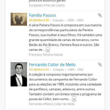
política e assuntos gerais.
Eurípedes Aires de Castro
Família Passos
BR RJMRAHI FP
Coleção
1806 - 1960
A série Pereira Passos é composta em sua maioria
de correspondências particulares de Pereira
Passos, sua mulher e seus filhos. Há também uma
grande quantidade de cartas de terceiros, como
Barão do Rio Branco, Ferreira Rosa e outros. São
cartas de
...
»
Francisco Pereira Passos
Fernando Collor de Mello
BR RJMRAHI FC
Coleção
1989 - 1992
A coleção é composta majoritariamente por
documentos da campanha de Fernando Collor
para as eleições de 1989, incluindo uma variedade
de panfletos, cartazes, adesivos, entre outros.
Também contém um livreto sobre o programa de
posse de Collor, bem como
...
»
Fernando Affonso Collor de Mello