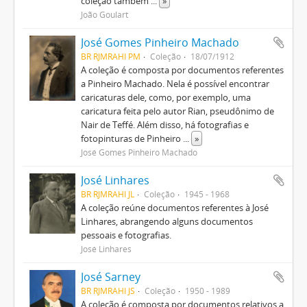
coleção também
...
»
João Goulart
José Gomes Pinheiro Machado
BR RJMRAHI PM
Coleção
18/07/1912
A coleção é composta por documentos referentes
a Pinheiro Machado. Nela é possível encontrar
caricaturas dele, como, por exemplo, uma
caricatura feita pelo autor Rian, pseudônimo de
Nair de Teffé. Além disso, há fotografias e
fotopinturas de Pinheiro
...
»
José Gomes Pinheiro Machado
José Linhares
BR RJMRAHI JL
Coleção
1945 - 1968
A coleção reúne documentos referentes à José
Linhares, abrangendo alguns documentos
pessoais e fotografias.
José Linhares
José Sarney
BR RJMRAHI JS
Coleção
1950 - 1989
A coleção é composta por documentos relativos a