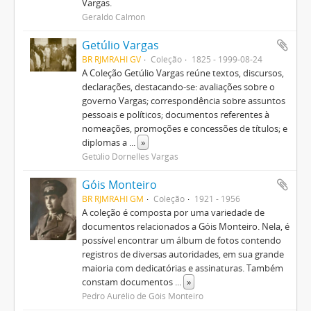
Vargas.
Geraldo Calmon
Getúlio Vargas
BR RJMRAHI GV
Coleção
1825 - 1999-08-24
A Coleção Getúlio Vargas reúne textos, discursos,
declarações, destacando-se: avaliações sobre o
governo Vargas; correspondência sobre assuntos
pessoais e políticos; documentos referentes à
nomeações, promoções e concessões de títulos; e
diplomas a
...
»
Getúlio Dornelles Vargas
Góis Monteiro
BR RJMRAHI GM
Coleção
1921 - 1956
A coleção é composta por uma variedade de
documentos relacionados a Góis Monteiro. Nela, é
possível encontrar um álbum de fotos contendo
registros de diversas autoridades, em sua grande
maioria com dedicatórias e assinaturas. Também
constam documentos
...
»
Pedro Aurélio de Góis Monteiro