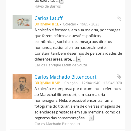
do exército,
...
»
Flávio de Barros
Carlos Latuff
BR RJMRAHI CL
Coleção
1985 - 2023
A coleção é formada, em sua maioria, por charges
que fazem críticas a questões políticas,
econômicas, sociais e de ameaça aos direitos
humanos, nacional e internacionalmente.
Constam também desenhos de personalidades de
diferentes áreas, arte,
...
»
Carlos Henrique Latuff de Souza
Carlos Machado Bittencourt
BR RJMRAHI MB
Coleção
12/04/1940 - 12/04/1970
A coleção é composta por documentos referentes
ao Marechal Bittencourt, em sua maioria
homenagens. Nela, é possível encontrar uma
fotografia do titular, além de diversas imagens de
solenidades prestadas em sua memória, como os
registros das comemorações
...
»
Carlos Machado Bittencourt