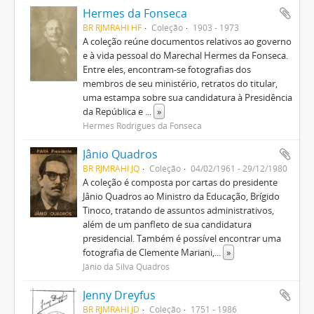
Hermes da Fonseca
BR RJMRAHI HF
Coleção
1903 - 1973
A coleção reúne documentos relativos ao governo
e à vida pessoal do Marechal Hermes da Fonseca.
Entre eles, encontram-se fotografias dos
membros de seu ministério, retratos do titular,
uma estampa sobre sua candidatura à Presidência
da República e
...
»
Hermes Rodrigues da Fonseca
Jânio Quadros
BR RJMRAHI JQ
Coleção
04/02/1961 - 29/12/1980
A coleção é composta por cartas do presidente
Jânio Quadros ao Ministro da Educação, Brígido
Tinoco, tratando de assuntos administrativos,
além de um panfleto de sua candidatura
presidencial. Também é possível encontrar uma
fotografia de Clemente Mariani,
...
»
Jânio da Silva Quadros
Jenny Dreyfus
BR RJMRAHI JD
Coleção
1751 - 1986