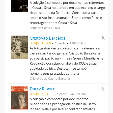
A coleção é composta por documentos referentes
a Costa e Silva no período em que exerceu o cargo
de presidente da República. Consta uma carta
sobre o Ato Institucional nº 5, bem como fotos e
reportagens sobre Costa e Silva.
Artur da Costa e Silva
Cristóvão Barcelos
BR RJMRAHI CB
Coleção
1908 - 1950
As fotografias desta coleção fazem referência à
carreira militar do general Cristóvão Barcelos, à
sua participação na Primeira Guerra Mundial e na
Revolução Constitucionalista de 1932 e à sua
atividade política. Destacam-se também
homenagens prestadas ao titular.
Cristóvão de Castro Barcelos
Darcy Ribeiro
BR RJMRAHI DR
Coleção
24/10/1986
A coleção é composta por documentos
relacionados à propaganda política de Darcy
Ribeiro. Nela é possível encontrar panfletos,