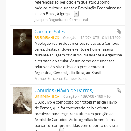
referências ao período em que atuou como
médico militar durante a Revolução Federalista no
sul do Brasil, à Igreja
...
»
Joaquim Bagueira do Carmo Leal
Campos Sales
BR RJMRAHI CS
Coleção
12/07/1873 - 01/11/1900
A coleção reúne documentos relativos a Campos
Salles, destacando-se eventos e homenagens
durante a viagem oficial do Presidente à Argentina
e retratos do titular. Assim como documentos
relativos à visita oficial do presidente da
Argentina, General Julio Roca, ao Brasil.
Manuel Ferraz de Campos Sales
Canudos (Flávio de Barros)
BR RJMRAHI CA
Coleção
1897-08 - 1897-10
O Arquivo é composto por fotografias de Flávio
de Barros, que foi contratado pelo exército
brasileiro para registrar a última expedição ao
Arraial de Canudos. As fotografias foram feitas,
portanto, comprometidas com o ponto de vista