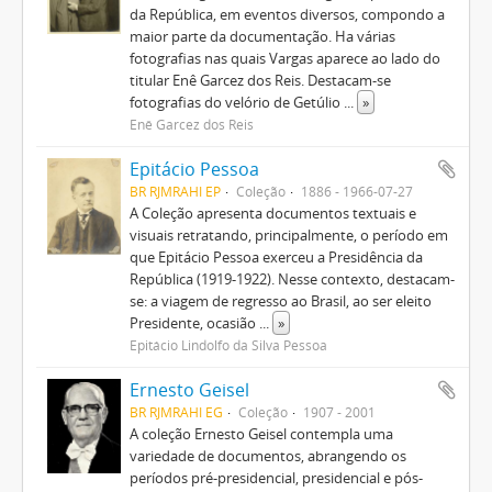
da República, em eventos diversos, compondo a
maior parte da documentação. Ha várias
fotografias nas quais Vargas aparece ao lado do
titular Enê Garcez dos Reis. Destacam-se
fotografias do velório de Getúlio
...
»
Enê Garcez dos Reis
Epitácio Pessoa
BR RJMRAHI EP
Coleção
1886 - 1966-07-27
A Coleção apresenta documentos textuais e
visuais retratando, principalmente, o período em
que Epitácio Pessoa exerceu a Presidência da
República (1919-1922). Nesse contexto, destacam-
se: a viagem de regresso ao Brasil, ao ser eleito
Presidente, ocasião
...
»
Epitácio Lindolfo da Silva Pessoa
Ernesto Geisel
BR RJMRAHI EG
Coleção
1907 - 2001
A coleção Ernesto Geisel contempla uma
variedade de documentos, abrangendo os
períodos pré-presidencial, presidencial e pós-