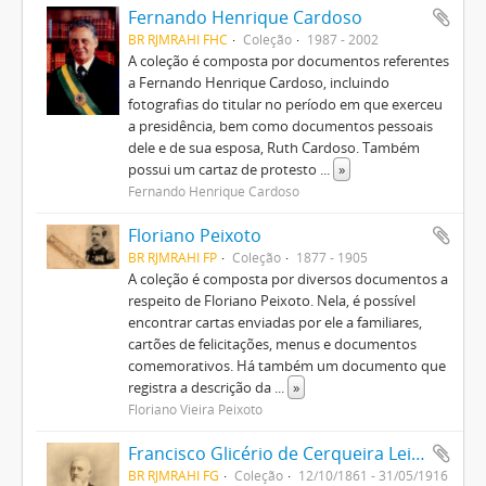
Fernando Henrique Cardoso
BR RJMRAHI FHC
Coleção
1987 - 2002
A coleção é composta por documentos referentes
a Fernando Henrique Cardoso, incluindo
fotografias do titular no período em que exerceu
a presidência, bem como documentos pessoais
dele e de sua esposa, Ruth Cardoso. Também
possui um cartaz de protesto
...
»
Fernando Henrique Cardoso
Floriano Peixoto
BR RJMRAHI FP
Coleção
1877 - 1905
A coleção é composta por diversos documentos a
respeito de Floriano Peixoto. Nela, é possível
encontrar cartas enviadas por ele a familiares,
cartões de felicitações, menus e documentos
comemorativos. Há também um documento que
registra a descrição da
...
»
Floriano Vieira Peixoto
Francisco Glicério de Cerqueira Leite
BR RJMRAHI FG
Coleção
12/10/1861 - 31/05/1916