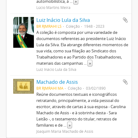
automobilística, à
...
»
Lúcio Martins Meira
Luiz Inácio Lula da Silva
BR RJMRAHI LS
Coleção
1948 - 2023
A coleção é composta por uma variedade de
documentos referentes ao presidente Luiz Inácio
Lula da Silva. Ela abrange diferentes momentos de
sua vida, como sua filiação ao Sindicato dos
Trabalhadores e ao Partido dos Trabalhadores,
materiais das campanhas
...
»
Luiz Inácio Lula da Silva
Machado de Assis
BR RJMRAHI MA
Coleção
03/02/1890
Reúne documentos textuais e iconográficos
retratando, principalmente, a vida pessoal do
escritor, através de cartas à sua esposa - Carolina
Machado de Assis - e à sobrinha desta - Sara
Leitão -, o testamento do titular, retratos de
familiares e de
...
»
Joaquim Maria Machado de Assis