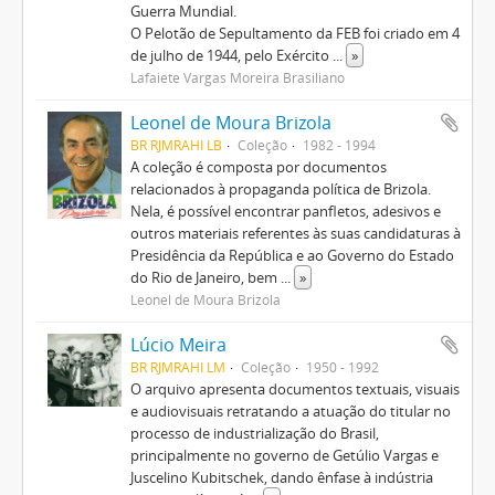
Guerra Mundial.
O Pelotão de Sepultamento da FEB foi criado em 4
de julho de 1944, pelo Exército
...
»
Lafaiete Vargas Moreira Brasiliano
Leonel de Moura Brizola
BR RJMRAHI LB
Coleção
1982 - 1994
A coleção é composta por documentos
relacionados à propaganda política de Brizola.
Nela, é possível encontrar panfletos, adesivos e
outros materiais referentes às suas candidaturas à
Presidência da República e ao Governo do Estado
do Rio de Janeiro, bem
...
»
Leonel de Moura Brizola
Lúcio Meira
BR RJMRAHI LM
Coleção
1950 - 1992
O arquivo apresenta documentos textuais, visuais
e audiovisuais retratando a atuação do titular no
processo de industrialização do Brasil,
principalmente no governo de Getúlio Vargas e
Juscelino Kubitschek, dando ênfase à indústria