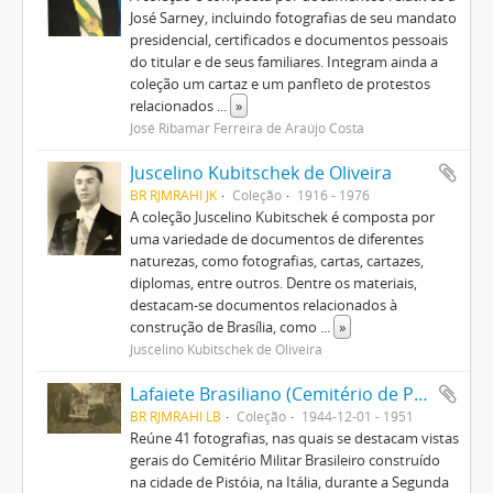
José Sarney, incluindo fotografias de seu mandato
presidencial, certificados e documentos pessoais
do titular e de seus familiares. Integram ainda a
coleção um cartaz e um panfleto de protestos
relacionados
...
»
José Ribamar Ferreira de Araújo Costa
Juscelino Kubitschek de Oliveira
BR RJMRAHI JK
Coleção
1916 - 1976
A coleção Juscelino Kubitschek é composta por
uma variedade de documentos de diferentes
naturezas, como fotografias, cartas, cartazes,
diplomas, entre outros. Dentre os materiais,
destacam-se documentos relacionados à
construção de Brasília, como
...
»
Juscelino Kubitschek de Oliveira
Lafaiete Brasiliano (Cemitério de Pistoia)
BR RJMRAHI LB
Coleção
1944-12-01 - 1951
Reúne 41 fotografias, nas quais se destacam vistas
gerais do Cemitério Militar Brasileiro construído
na cidade de Pistóia, na Itália, durante a Segunda