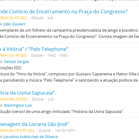
nde Comício de Encerramento na Praça do Congresso”
RAHI JG-CP-002
Dossiê
s/d
de
João Goulart
xemplares de um folheto da campanha presidencialista de Jango e Juscelino.
e Comício de Encerramento na Praça do Congresso”. Consta imagem de Getúl
 à Vitória” / “Pelo Telephone”
RAHI GV-PI-003
Dossiê
1942 - 1945
de
Getúlio Vargas
sições (02):
titura do “Hino da Vitória”, composto por Gustavo Capanema e Heitor Villa-
ra parodiando a música “Pelo Telephone” e satirizando a atuação política de 
ória da Usina Sapucaia”.
MRAHI WL-DI-002
Dossiê
s.d
de
Washington Luís
ução (xerox) de uma artigo intitulado “História da Usina Sapucaia”.
enagem da Livraria São José”
RAHI JK-CR-CRT-002
Dossiê
14/10/1975
de
Juscelino Kubitschek de Oliveira