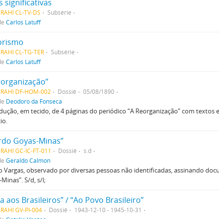
 significativas
MRAHI CL-TV-DS
Subsérie
de
Carlos Latuff
orismo
MRAHI CL-TG-TER
Subsérie
de
Carlos Latuff
eorganização”
MRAHI DF-HOM-002
Dossiê
05/08/1890
de
Deodoro da Fonseca
ução, em tecido, de 4 páginas do periódico “A Reorganização” com texto
io.
rdo Goyas-Minas”
RAHI GC-IC-FT-011
Dossiê
s.d
de
Geraldo Calmon
o Vargas, observado por diversas pessoas não identificadas, assinando d
Minas”. S/d, s/l;
a aos Brasileiros” / “Ao Povo Brasileiro”
RAHI GV-PI-004
Dossiê
1943-12-10 - 1945-10-31