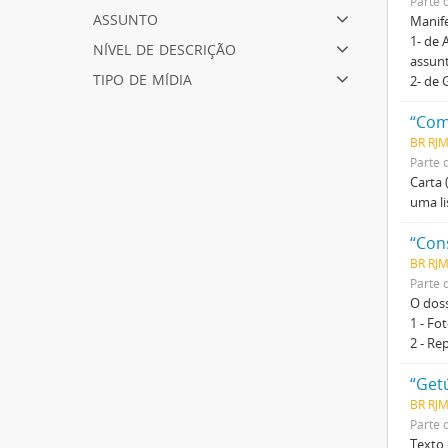
Parte 
assunto
Manife
1- de 
nível de descrição
assunt
tipo de mídia
2- de 
“Com
BR RJ
Parte 
Carta 
uma li
“Con
BR RJM
Parte 
O doss
1 - Fo
2 - Re
“Getú
BR RJM
Parte 
Texto 