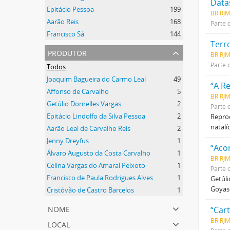
Datas
Epitácio Pessoa
199
BR RJ
Aarão Reis
168
Parte 
Francisco Sá
144
Terr
produtor
BR RJ
Parte 
Todos
Joaquim Bagueira do Carmo Leal
49
“A R
Affonso de Carvalho
5
BR RJ
Getúlio Dornelles Vargas
2
Parte 
Epitácio Lindolfo da Silva Pessoa
2
Reprod
natalíc
Aarão Leal de Carvalho Reis
2
Jenny Dreyfus
1
“Aco
Álvaro Augusto da Costa Carvalho
1
BR RJM
Celina Vargas do Amaral Peixoto
1
Parte 
Francisco de Paula Rodrigues Alves
1
Getúli
Goyas-
Cristóvão de Castro Barcelos
1
nome
“Cart
BR RJM
local