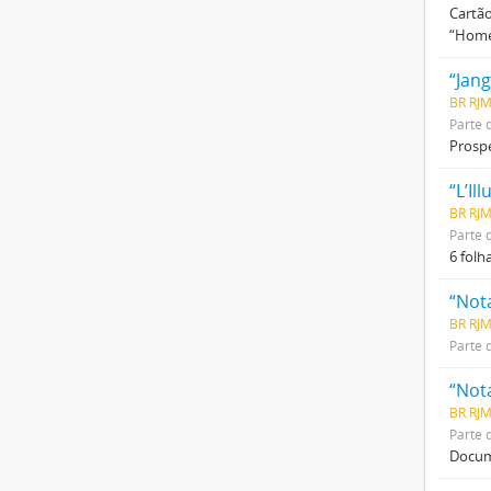
Cartão
“Homen
“Jan
BR RJM
Parte 
Prospe
“L’Il
BR RJM
Parte 
6 folh
“Not
BR RJM
Parte 
“Not
BR RJM
Parte 
Docume