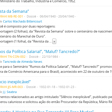
/Ministério do Trabalho, Indústria e Comércio, 1952.
ista da Semana”
MRAHI MB-RE-001
Dossiê
06/04/1940 - 20/04/1940
de
Carlos Machado Bittencourt
siê é composto por duas reportagens:
portagem (2 folhas), da “Revista da Semana” sobre o centenário de nascime
tenário do Marechal de Ouro”.
portagem (1 folha), da “Revista da
...
»
s da Política Salarial”, “Maluf? Tancredo?”
MRAHI TN-CON-002
Dossiê
22/10/1984
de
Tancredo de Almeida Neves
e para o Seminário “Rumos da Política Salarial”, “Maluf? Tancredo?” prom
a de Comércio Americana para o Brasil), acontecido em 22 de outubro de 1
ncio inexplicável”
RAHI JJS-MR-003
Dossiê
1932-01-18 – 1932-01-23
de
J.J. Seabra
ntos relacionados ao artigo intitulado “Silêncio inexplicável”, publicado pe
erou calunioso e solicitou ação do então Procurador da República, Mário Ri