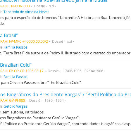
credo: A História na Rua-Tancredo Já! Para Mudar”
MRAHI TN-CON-003
Dossiê
s.d
de
Tancredo de Almeida Neves
es para o espetáculo de bonecos “Tancredo: A História na Rua-Tancredo Já!
de.
a Brasil”
RAHI FP-MPC-FI-0000.00.00/2
Dossiê
s.d
de
Família Passos
 “Terra Brasil” de autoria de Pedro II. Ilustrado com o retrato do imperador.
Brazilian Cold”
RAHI FP-OP-CR-1905.08.17
Dossiê
17/08/1905 - 02/04/1906
de
Família Passos
 para Oliveira Passos sobre “The Brazilian Cold”.
os Biográficos do Presidente Vargas” / “Perfil Político do P
RAHI GV-PI-008
Dossiê
1930 - 1954
de
Getúlio Vargas
, sem autoria, intitulados:
aços Biográficos do Presidente Getúlio Vargas”;
rfil Político do Presidente Getúlio Vargas”, contendo dados biográficos e aspe