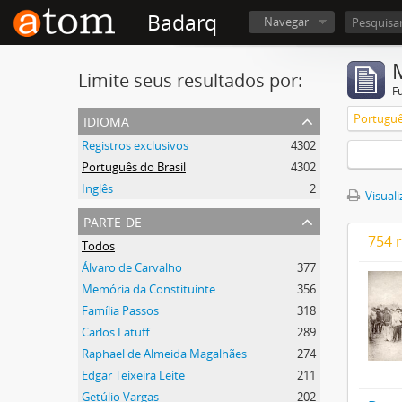
Badarq
Navegar
Limite seus resultados por:
F
idioma
Portuguê
Registros exclusivos
4302
Português do Brasil
4302
Inglês
2
Visuali
parte de
754 
Todos
Álvaro de Carvalho
377
Memória da Constituinte
356
Família Passos
318
Carlos Latuff
289
Raphael de Almeida Magalhães
274
Edgar Teixeira Leite
211
Getúlio Vargas
202