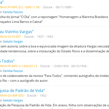
a”
RAHI FP-MPC-JCC-1889.11.06
Dossiê
06/11/1889
de
Família Passos
lha do Jornal “O Dia” com a reportagem "Homenagem a Marinha Brasileira:
açados Lima Barros e Cabral".
au Vizinho Vargas”
RAHI GV-PI-007
Dossiê
1937 - 1945
de
Getúlio Vargas
 sem autoria, sobre a boa e equivocada imagem da ditadura Vargas veiculad
idade tendenciosa, sobre a instauração do Estado Novo e a disseminação d
a Todos”
RAHI FP-MPC-A-1956.03.13
Dossiê
13/06/1956 - 30/10/1956
de
Família Passos
s de colaboradores da revista “Para Todos”, contendo autógrafos de intelec
o Rio – com o autógrafo do autor.
quisa de Padrão de Vida”
MRAHI GV-IMP-003
Dossiê
1952
de
Getúlio Vargas
ação de Pesquisa de Padrão de Vida. Em anexo, folha com observações de 