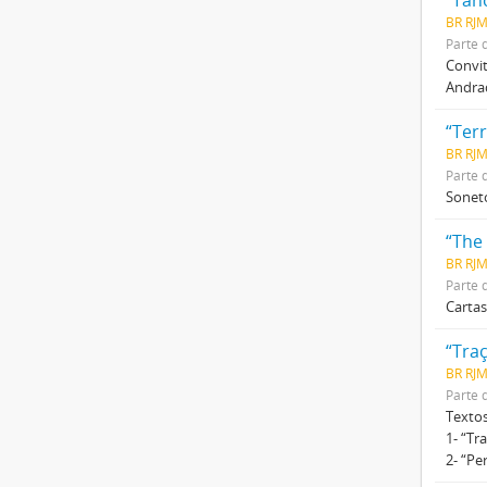
“Tan
BR RJ
Parte 
Convit
Andra
“Terr
BR RJM
Parte 
Soneto
“The 
BR RJM
Parte 
Cartas
“Traç
BR RJM
Parte 
Textos
1- “Tr
2- “Pe