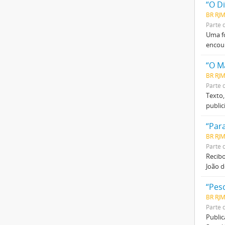
“O Di
BR RJM
Parte 
Uma fo
encour
“O M
BR RJM
Parte 
Texto,
public
“Par
BR RJM
Parte 
Recibo
João d
“Pes
BR RJ
Parte 
Public