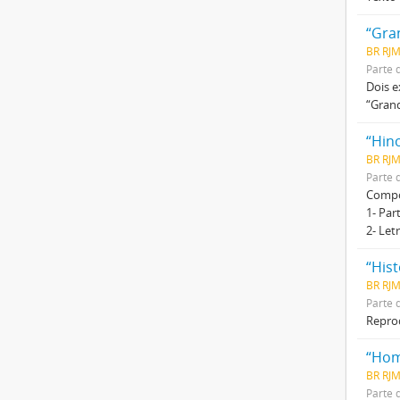
“Gra
BR RJM
Parte 
Dois e
“Grand
“Hino
BR RJM
Parte 
Compo
1- Par
2- Let
“Hist
BR RJ
Parte 
Reprod
“Hom
BR RJM
Parte 