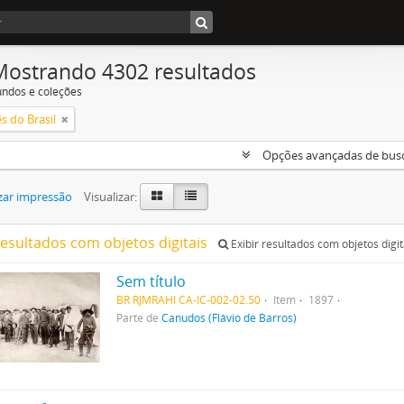
Mostrando 4302 resultados
undos e coleções
s do Brasil
Opções avançadas de bus
zar impressão
Visualizar:
resultados com objetos digitais
Exibir resultados com objetos digit
Sem título
BR RJMRAHI CA-IC-002-02.50
Item
1897
Parte de
Canudos (Flávio de Barros)