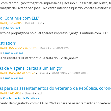
 com reprodução fotográfica impressa de Juscelino Kubitschek, em busto, tra
agem da Livraria São José”. No canto inferior esquerdo, consta a assinatur
go. Continue com ELE”
RAHI JG-CP-006
Dossiê
s/d
de
João Goulart
cto de propaganda no qual aparece impresso: “Jango. Continue com ELE”.
lustration”
RAHI FP-MPC-I-1926.06.26
Dossiê
26/06/1926
de
Família Passos
as da revista “L’Illustration” que trata do Rio de Janeiro.
as de Viagens, cartas a um amigo”
RAHI FP-PP-PI-1907.01.20
Dossiê
20/01/1907 - 30/08/1908
de
Família Passos
as para os assentamentos do veterano da República, coronel
RAHI RP-DI-003
Dossiê
s.d
de
Proclamação da República
nto datilografado, com o título: “Notas para os assentamentos do veterano