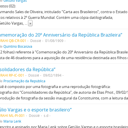
de
Getúlio Vargas
stos (02):
Armando Sales de Oliveira, intitulado “Carta aos Brasileiros”, contra o Est
os relativos à 2º Guerra Mundial. Contém uma cópia datilografada;
Getúlio Vargas,
...
»
memoração do 20º Anniversário da República Brazileira”
MRAHI QB-CR-001
Dossiê
01/08/1909
de
Quintino Bocaiúva
(2 folhas) referente à “Comemoração do 20º Aniversário da República Brasi
sta de 46 doadores para a aquisição de uma residência destinada aos filh
solidadores da República”
RAHI RP-IC-001
Dossiê
09/02/1894
de
Proclamação da República
iê é composto por uma fotografia e uma reprodução fotográfica:
tografia dos “Consolidadores da República”, de autoria de Elias Phot., 09/02/
produção de fotografia da sessão inaugural da Constituinte, com a leitura d
lio Vargas e o esporte brasileiro”
RAHI ML-PI-001
Dossiê
s.d
de
Maria Lenk
escrito e assinado por Maria Lenk sobre Getúlio Vargas e o esporte brasileir