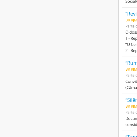
Social
“Rev
BR RJ
Parte 
O dos
1 - Re
“O Cen
2 - Re
“Rumo
BR RJ
Parte 
Convit
(Câmar
“Silê
BR RJM
Parte 
Docume
consid