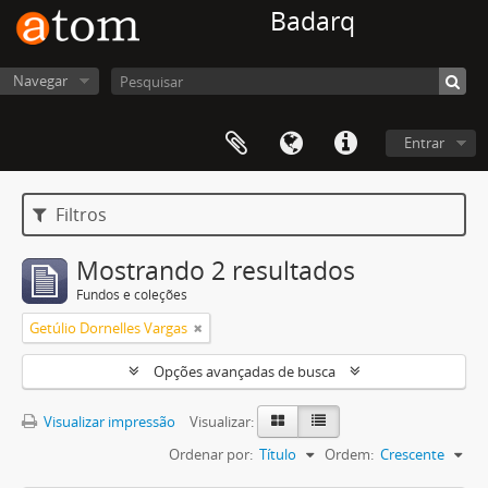
Badarq
Navegar
Entrar
Filtros
Mostrando 2 resultados
Fundos e coleções
Getúlio Dornelles Vargas
Opções avançadas de busca
Visualizar impressão
Visualizar:
Ordenar por:
Título
Ordem:
Crescente