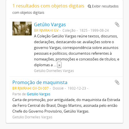
1 resultados com objetos digitais
Exibir resultados
com objetos digitais
Getúlio Vargas
BR RJMRAHI GV
Coleção
1825 - 1999-08-24
A Coleção Getúlio Vargas reúne textos, discursos,
declarações, destacando-se: avaliações sobre o
governo Vargas; correspondência sobre assuntos
pessoais e políticos; documentos referentes à
nomeações, promoções e concessões de títulos; e
diplomas a
...
»
Getúlio Dornelles Vargas
Promoção de maquinista
BR RJMRAHI GV-DI-007
Dossiê
1932-12-23
Parte de
Getúlio Vargas
Carta de promoção, por antiguidade, do maquinista da Estrada
de Ferro Central do Brasil, Diogo Martins, assinada pelo então
Chefe do Governo Provisório, Getúlio Vargas.
Getúlio Dornelles Vargas