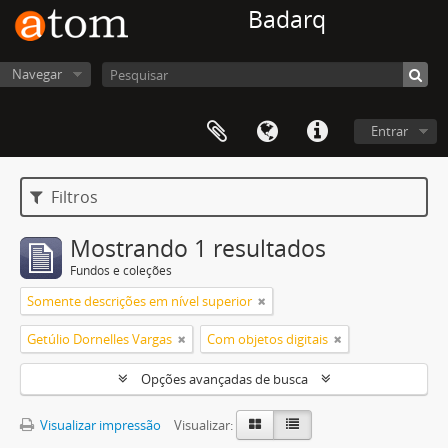
Badarq
Navegar
Entrar
Filtros
Mostrando 1 resultados
Fundos e coleções
Somente descrições em nível superior
Getúlio Dornelles Vargas
Com objetos digitais
Opções avançadas de busca
Visualizar impressão
Visualizar: