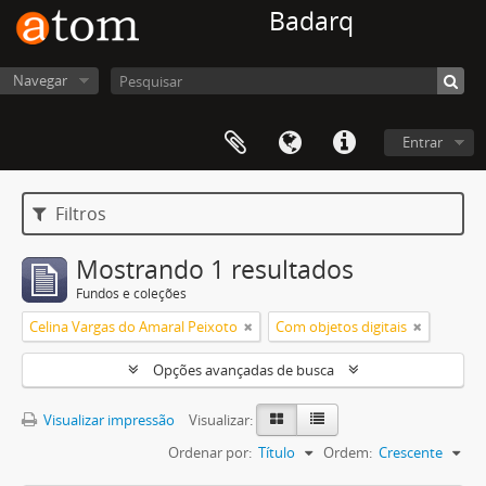
Badarq
Navegar
Entrar
Filtros
Mostrando 1 resultados
Fundos e coleções
Celina Vargas do Amaral Peixoto
Com objetos digitais
Opções avançadas de busca
Visualizar impressão
Visualizar:
Ordenar por:
Título
Ordem:
Crescente