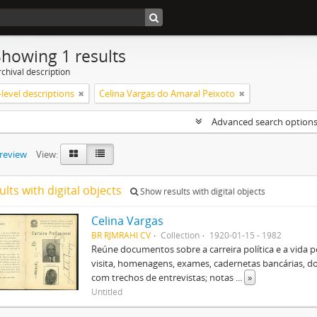
Showing 1 results
chival description
level descriptions
Celina Vargas do Amaral Peixoto
Advanced search option
preview
View:
ults with digital objects
Show results with digital objects
Celina Vargas
BR RJMRAHI CV
Collection
1920-01-15 - 1982
Reúne documentos sobre a carreira política e a vida p
visita, homenagens, exames, cadernetas bancárias, d
com trechos de entrevistas; notas
...
»
Untitled