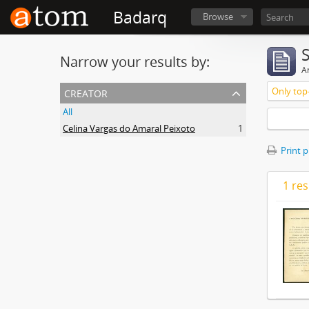
Badarq
Browse
Narrow your results by:
Ar
creator
Only top-
All
Celina Vargas do Amaral Peixoto
1
Print 
1 res