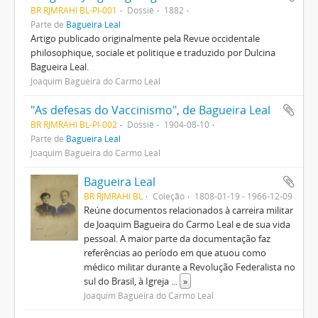
BR RJMRAHI BL-PI-001
Dossiê
1882
Parte de
Bagueira Leal
Artigo publicado originalmente pela Revue occidentale
philosophique, sociale et politique e traduzido por Dulcina
Bagueira Leal.
Joaquim Bagueira do Carmo Leal
"As defesas do Vaccinismo", de Bagueira Leal
BR RJMRAHI BL-PI-002
Dossiê
1904-08-10
Parte de
Bagueira Leal
Joaquim Bagueira do Carmo Leal
Bagueira Leal
BR RJMRAHI BL
Coleção
1808-01-19 - 1966-12-09
Reúne documentos relacionados à carreira militar
de Joaquim Bagueira do Carmo Leal e de sua vida
pessoal. A maior parte da documentação faz
referências ao período em que atuou como
médico militar durante a Revolução Federalista no
sul do Brasil, à Igreja
...
»
Joaquim Bagueira do Carmo Leal