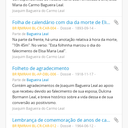
Maria do Carmo Bagueira Leal.
Joaquim Bagueira do Carmo Leal
Folha de calendário com dia da morte de Elisa Maria Leal
BR RJMRAHI BL-CR-CAR-004
Dossiê
1893-09-14
Parte de
Bagueira Leal
Na parte da frente, há uma anotação relativa à hora da morte,
"10h 45m". No verso: "Esta folhinha marcou o dia do
falecimento de Elisa Maria Leal".
Joaquim Bagueira do Carmo Leal
Folheto de agradecimento
BR RJMRAHI BL-AP-DBL-006
Dossiê
1918-11-17
Parte de
Bagueira Leal
Contém agradecimentos de Joaquim Bagueira Leal ao apoio
que recebeu devido ao falecimento de sua esposa, Dulcina
Bormann Leal, e breve histórico sobre a vida dessa e de sua
conversão ao positivismo.
Joaquim Bagueira do Carmo Leal
Lembrança de comemoração de anos de casados de Régulo Bagueira Leal e Ana Maria Pardal
BR RJMRAHI BL-CR-CAR-012
Dossiê
1964-06-12