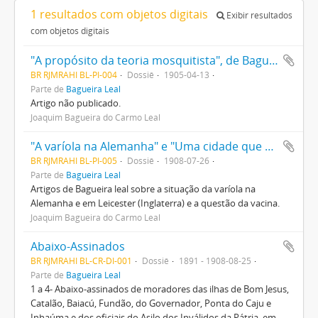
1 resultados com objetos digitais
Exibir resultados
com objetos digitais
"A propósito da teoria mosquitista", de Bagueira Leal
BR RJMRAHI BL-PI-004
Dossiê
1905-04-13
Parte de
Bagueira Leal
Artigo não publicado.
Joaquim Bagueira do Carmo Leal
"A varíola na Alemanha" e "Uma cidade que abandonou a vacina", de Bagueira Leal
BR RJMRAHI BL-PI-005
Dossiê
1908-07-26
Parte de
Bagueira Leal
Artigos de Bagueira leal sobre a situação da varíola na
Alemanha e em Leicester (Inglaterra) e a questão da vacina.
Joaquim Bagueira do Carmo Leal
Abaixo-Assinados
BR RJMRAHI BL-CR-DI-001
Dossiê
1891 - 1908-08-25
Parte de
Bagueira Leal
1 a 4- Abaixo-assinados de moradores das ilhas de Bom Jesus,
Catalão, Baiacú, Fundão, do Governador, Ponta do Caju e
Inhaúma e dos oficiais do Asilo dos Inválidos da Pátria, em