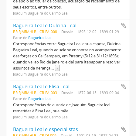
de apoio ao titular da coleção, acusação de recebimento de
seus escritos, entre outros.
Joaquim Bagueira do Carmo Leal
Bagueira Leal e Dulcina Leal
BR RJMRAHI BL-CR-FA-008
Dossiê
1893-12-02 - 1899-01-29
Parte de
Bagueira Leal
Correspondências entre Bagueira Leal e sua esposa, Dulcina
Bagueira Leal, quando aquele se encontra no acampamento
das forças do Cel Sampaio, em Piratiny (5/12 a 31/12/1893);
quando vai ao Rio de Janeiro e daí para Itabapoana resolver
assuntos da herança
...
»
Joaquim Bagueira do Carmo Leal
Bagueira Leal e Elisa Leal
BR RJMRAHI BL-CR-FA-003
Dossiê
1872-06-15 - 1893-09-04
Parte de
Bagueira Leal
Correspondências de autoria de Joaquim Bagueira leal
remetidas à Elisa Leal, sua mãe.
Joaquim Bagueira do Carmo Leal
Bagueira Leal e especialistas
BR RJMRAHI BL-CR-DI-009
Dossiê
1901-08-19 - 1927-04-23