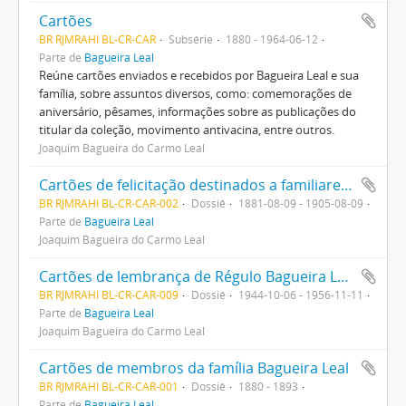
Cartões
BR RJMRAHI BL-CR-CAR
Subsérie
1880 - 1964-06-12
Parte de
Bagueira Leal
Reúne cartões enviados e recebidos por Bagueira Leal e sua
família, sobre assuntos diversos, como: comemorações de
aniversário, pêsames, informações sobre as publicações do
titular da coleção, movimento antivacina, entre outros.
Joaquim Bagueira do Carmo Leal
Cartões de felicitação destinados a familiares de Bagueira Leal
BR RJMRAHI BL-CR-CAR-002
Dossiê
1881-08-09 - 1905-08-09
Parte de
Bagueira Leal
Joaquim Bagueira do Carmo Leal
Cartões de lembrança de Régulo Bagueira Leal para sua mãe, Branca Dulcina Bagueira Leal
BR RJMRAHI BL-CR-CAR-009
Dossiê
1944-10-06 - 1956-11-11
Parte de
Bagueira Leal
Joaquim Bagueira do Carmo Leal
Cartões de membros da família Bagueira Leal
BR RJMRAHI BL-CR-CAR-001
Dossiê
1880 - 1893
Parte de
Bagueira Leal