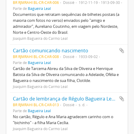
BR RJMRAHI BL-CR-CAR-006
Dossiê
1912-11-19 - 1913-09-30
Parte de
Bagueira Leal
Documentos que retratam sequências de bilhetes postais (a
maioria com fotos no verso) enviados pelo "amigo e
admirador", Aureliano Coutinho, em viagem pelo Nordeste,
Norte e Centro-Oeste do Brasil.
Joaquim Bagueira do Carmo Leal
Cartão comunicando nascimento
BR RJMRAHI BL-CR-CAR-008
Dossiê
1933-09-02
Parte de
Bagueira Leal
Cartão de Tarcema Abreu da Silva de Oliveira e Henrique
Batista da Silva de Oliveira comunicando a Adelaide, Ofélia e
Bagueira o nascimento de sua filha, Clotilde.
Joaquim Bagueira do Carmo Leal
Cartão de lembrança de Régulo Bagueira Leal para diversos
BR RJMRAHI BL-CR-CAR-013
Dossiê
s. d.
Parte de
Bagueira Leal
No cartão, Régulo e Ana Maria agradecem carinho com o
"bichinho" - a filha Maria Cecília.
Joaquim Bagueira do Carmo Leal