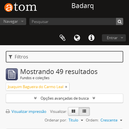
Badarq
Navegar
Entrar
Filtros
Mostrando 49 resultados
Fundos e coleções
Joaquim Bagueira do Carmo Leal
Opções avançadas de busca
Visualizar impressão
Visualizar:
Ordenar por:
Título
Ordem:
Crescente