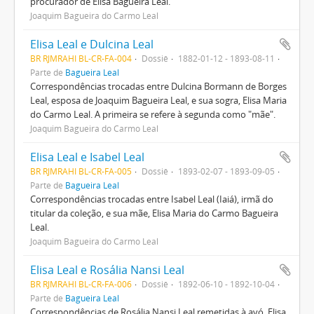
procurador de Elisa Bagueira Leal.
Joaquim Bagueira do Carmo Leal
Elisa Leal e Dulcina Leal
BR RJMRAHI BL-CR-FA-004
Dossiê
1882-01-12 - 1893-08-11
Parte de
Bagueira Leal
Correspondências trocadas entre Dulcina Bormann de Borges
Leal, esposa de Joaquim Bagueira Leal, e sua sogra, Elisa Maria
do Carmo Leal. A primeira se refere à segunda como "mãe".
Joaquim Bagueira do Carmo Leal
Elisa Leal e Isabel Leal
BR RJMRAHI BL-CR-FA-005
Dossiê
1893-02-07 - 1893-09-05
Parte de
Bagueira Leal
Correspondências trocadas entre Isabel Leal (Iaiá), irmã do
titular da coleção, e sua mãe, Elisa Maria do Carmo Bagueira
Leal.
Joaquim Bagueira do Carmo Leal
Elisa Leal e Rosália Nansi Leal
BR RJMRAHI BL-CR-FA-006
Dossiê
1892-06-10 - 1892-10-04
Parte de
Bagueira Leal
Correspondências de Rosália Nansi Leal remetidas à avó, Elisa