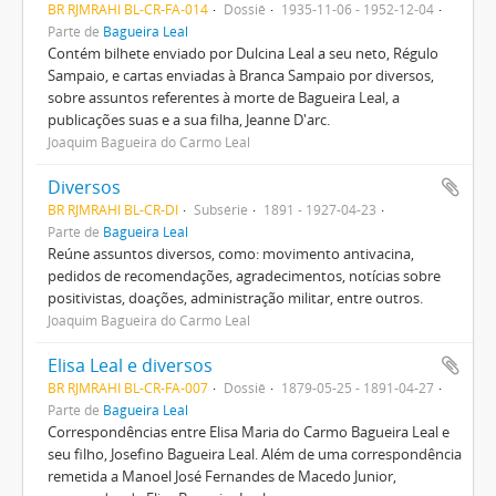
BR RJMRAHI BL-CR-FA-014
Dossiê
1935-11-06 - 1952-12-04
Parte de
Bagueira Leal
Contém bilhete enviado por Dulcina Leal a seu neto, Régulo
Sampaio, e cartas enviadas à Branca Sampaio por diversos,
sobre assuntos referentes à morte de Bagueira Leal, a
publicações suas e a sua filha, Jeanne D'arc.
Joaquim Bagueira do Carmo Leal
Diversos
BR RJMRAHI BL-CR-DI
Subsérie
1891 - 1927-04-23
Parte de
Bagueira Leal
Reúne assuntos diversos, como: movimento antivacina,
pedidos de recomendações, agradecimentos, notícias sobre
positivistas, doações, administração militar, entre outros.
Joaquim Bagueira do Carmo Leal
Elisa Leal e diversos
BR RJMRAHI BL-CR-FA-007
Dossiê
1879-05-25 - 1891-04-27
Parte de
Bagueira Leal
Correspondências entre Elisa Maria do Carmo Bagueira Leal e
seu filho, Josefino Bagueira Leal. Além de uma correspondência
remetida a Manoel José Fernandes de Macedo Junior,