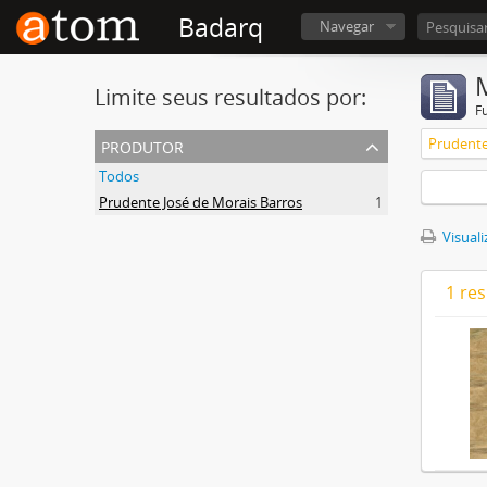
Badarq
Navegar
Limite seus resultados por:
F
produtor
Prudente
Todos
Prudente José de Morais Barros
1
Visuali
1 re