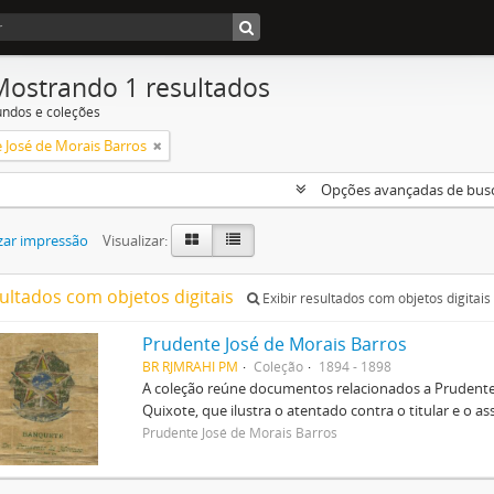
Mostrando 1 resultados
undos e coleções
 José de Morais Barros
Opções avançadas de bus
zar impressão
Visualizar:
sultados com objetos digitais
Exibir resultados com objetos digitais
Prudente José de Morais Barros
BR RJMRAHI PM
Coleção
1894 - 1898
A coleção reúne documentos relacionados a Prudente
Quixote, que ilustra o atentado contra o titular e o a
Prudente José de Morais Barros