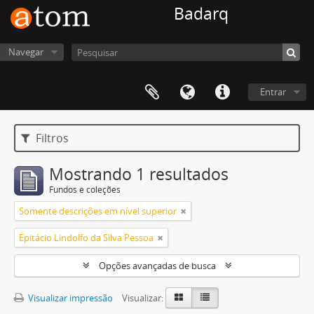
Badarq
Navegar
Entrar
Filtros
Mostrando 1 resultados
Fundos e coleções
Somente descrições em nível superior
Epitácio Lindolfo da Silva Pessoa
Opções avançadas de busca
Visualizar impressão
Visualizar: