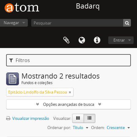
Badarq
Navegar
Entrar
Filtros
Mostrando 2 resultados
Fundos e coleções
Epitácio Lindolfo da Silva Pessoa
Opções avançadas de busca
Visualizar impressão
Visualizar:
Ordenar por:
Título
Ordem:
Crescente