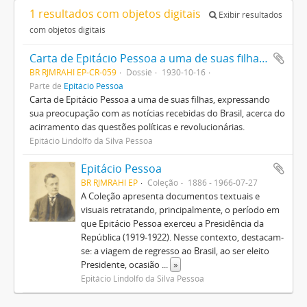
1 resultados com objetos digitais
Exibir resultados
com objetos digitais
Carta de Epitácio Pessoa a uma de suas filhas, sobre a Revolução de 1930.
BR RJMRAHI EP-CR-059
Dossiê
1930-10-16
Parte de
Epitácio Pessoa
Carta de Epitácio Pessoa a uma de suas filhas, expressando
sua preocupação com as notícias recebidas do Brasil, acerca do
acirramento das questões políticas e revolucionárias.
Epitácio Lindolfo da Silva Pessoa
Epitácio Pessoa
BR RJMRAHI EP
Coleção
1886 - 1966-07-27
A Coleção apresenta documentos textuais e
visuais retratando, principalmente, o período em
que Epitácio Pessoa exerceu a Presidência da
República (1919-1922). Nesse contexto, destacam-
se: a viagem de regresso ao Brasil, ao ser eleito
Presidente, ocasião
...
»
Epitácio Lindolfo da Silva Pessoa