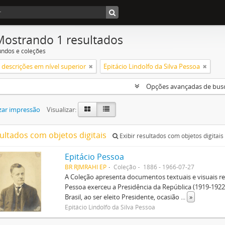
Mostrando 1 resultados
undos e coleções
descrições em nível superior
Epitácio Lindolfo da Silva Pessoa
Opções avançadas de bus
zar impressão
Visualizar:
sultados com objetos digitais
Exibir resultados com objetos digitais
Epitácio Pessoa
BR RJMRAHI EP
Coleção
1886 - 1966-07-27
A Coleção apresenta documentos textuais e visuais re
Pessoa exerceu a Presidência da República (1919-1922
Brasil, ao ser eleito Presidente, ocasião
...
»
Epitácio Lindolfo da Silva Pessoa