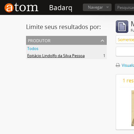
Badarq
Navegar
Limite seus resultados por:
F
produtor
Somente 
Todos
Epitácio Lindolfo da Silva Pessoa
1
Visuali
1 re