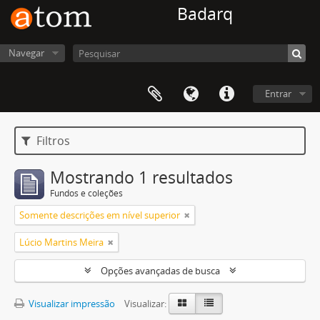
Badarq
Navegar
Entrar
Filtros
Mostrando 1 resultados
Fundos e coleções
Somente descrições em nível superior
Lúcio Martins Meira
Opções avançadas de busca
Visualizar impressão
Visualizar: