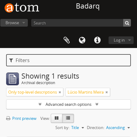
Badarq
Browse
Log in
Filters
Showing 1 results
Archival description
Only top-level descriptions
Lúcio Martins Meira
Advanced search options
Print preview
View:
Sort by:
Title
Direction:
Ascending