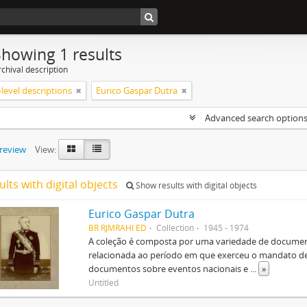
Showing 1 results
chival description
level descriptions
Eurico Gaspar Dutra
Advanced search option
preview
View:
ults with digital objects
Show results with digital objects
Eurico Gaspar Dutra
BR RJMRAHI ED
Collection
1945 - 1974
A coleção é composta por uma variedade de document
relacionada ao período em que exerceu o mandato de 
documentos sobre eventos nacionais e
...
»
Untitled