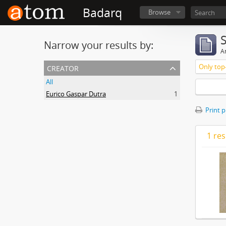
Badarq
Browse
Narrow your results by:
Ar
creator
Only top-
All
Eurico Gaspar Dutra
1
Print 
1 res