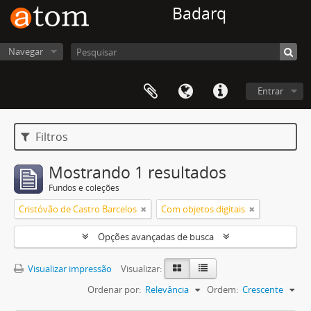
Badarq
Navegar
Entrar
Filtros
Mostrando 1 resultados
Fundos e coleções
Cristóvão de Castro Barcelos
Com objetos digitais
Opções avançadas de busca
Visualizar impressão
Visualizar:
Ordenar por:
Relevância
Ordem:
Crescente