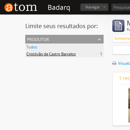
Badarq
Navegar
Limite seus resultados por:
F
produtor
Somente 
Todos
Cristóvão de Castro Barcelos
1
Visuali
1 re