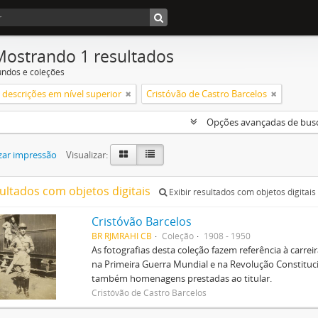
Mostrando 1 resultados
undos e coleções
descrições em nível superior
Cristóvão de Castro Barcelos
Opções avançadas de bus
zar impressão
Visualizar:
sultados com objetos digitais
Exibir resultados com objetos digitais
Cristóvão Barcelos
BR RJMRAHI CB
Coleção
1908 - 1950
As fotografias desta coleção fazem referência à carreir
na Primeira Guerra Mundial e na Revolução Constitucio
também homenagens prestadas ao titular.
Cristóvão de Castro Barcelos