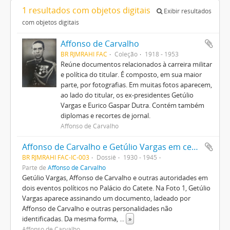
1 resultados com objetos digitais
Exibir resultados
com objetos digitais
Affonso de Carvalho
BR RJMRAHI FAC
Coleção
1918 - 1953
Reúne documentos relacionados à carreira militar
e política do titular. É composto, em sua maior
parte, por fotografias. Em muitas fotos aparecem,
ao lado do titular, os ex-presidentes Getúlio
Vargas e Eurico Gaspar Dutra. Contém também
diplomas e recortes de jornal.
Affonso de Carvalho
Affonso de Carvalho e Getúlio Vargas em cerimônias no Palácio do Catete
BR RJMRAHI FAC-IC-003
Dossiê
1930 - 1945
Parte de
Affonso de Carvalho
Getúlio Vargas, Affonso de Carvalho e outras autoridades em
dois eventos políticos no Palácio do Catete. Na Foto 1, Getúlio
Vargas aparece assinando um documento, ladeado por
Affonso de Carvalho e outras personalidades não
identificadas. Da mesma forma,
...
»
Affonso de Carvalho