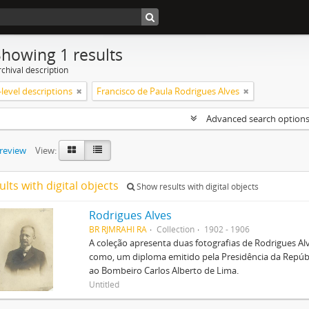
Showing 1 results
chival description
level descriptions
Francisco de Paula Rodrigues Alves
Advanced search option
preview
View:
ults with digital objects
Show results with digital objects
Rodrigues Alves
BR RJMRAHI RA
Collection
1902 - 1906
A coleção apresenta duas fotografias de Rodrigues A
como, um diploma emitido pela Presidência da Repúb
ao Bombeiro Carlos Alberto de Lima.
Untitled