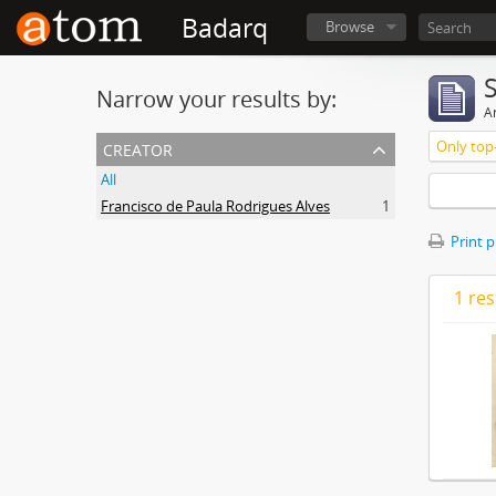
Badarq
Browse
Narrow your results by:
Ar
creator
Only top-
All
Francisco de Paula Rodrigues Alves
1
Print 
1 res