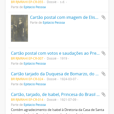
BR RJMRAHI EP-CR-055
Dossiê
s.d.
Parte de
Epitácio Pessoa
Cartão postal com imagem de Elisabeth, Rainha da Bélgica
Parte de
Epitácio Pessoa
Cartão postal com votos e saudações ao Presidente Epitácio Pessoa
BR RJMRAHI EP-CR-007
Dossiê
1919
Parte de
Epitácio Pessoa
Cartão tarjado da Duquesa de Bomarzo, do Palácio Borghese, a Mary Sayão Pessoa comunicando o falecimento de seu filho e felicitando-a pelo nascimento de uma neta
BR RJMRAHI EP-CR-024
Dossiê
1924-03-07
Parte de
Epitácio Pessoa
Cartão, tarjado, de Isabel, Princesa do Brasil e Condessa d’Eu, a Mary Sayão Pessoa, esposa de Epitácio Pessoa
BR RJMRAHI EP-CR-014
Dossiê
1921-07-09
Parte de
Epitácio Pessoa
Contém agradecimento de Isabel à Diretoria da Casa de Santa