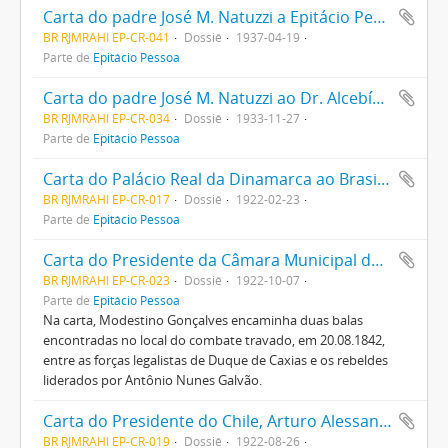
Carta do padre José M. Natuzzi a Epitácio Pessoa e esposa, agradecendo as felicitações pelo seu 74º aniversário
BR RJMRAHI EP-CR-041
Dossiê
1937-04-19
Parte de
Epitácio Pessoa
Carta do padre José M. Natuzzi ao Dr. Alcebíades [Delamare} comentando o combate ao marxismo
BR RJMRAHI EP-CR-034
Dossiê
1933-11-27
Parte de
Epitácio Pessoa
Carta do Palácio Real da Dinamarca ao Brasil com congratulações pelo Centenário da Independência
BR RJMRAHI EP-CR-017
Dossiê
1922-02-23
Parte de
Epitácio Pessoa
Carta do Presidente da Câmara Municipal de Santa Luzia (MG), Modestino Gonçalves, a Epitácio Pessoa
BR RJMRAHI EP-CR-023
Dossiê
1922-10-07
Parte de
Epitácio Pessoa
Na carta, Modestino Gonçalves encaminha duas balas
encontradas no local do combate travado, em 20.08.1842,
entre as forças legalistas de Duque de Caxias e os rebeldes
liderados por Antônio Nunes Galvão.
Carta do Presidente do Chile, Arturo Alessandri, confraternizando-se com o povo brasileiro por ocasião das comemorações do centenário da Independência do Brasil
BR RJMRAHI EP-CR-019
Dossiê
1922-08-26