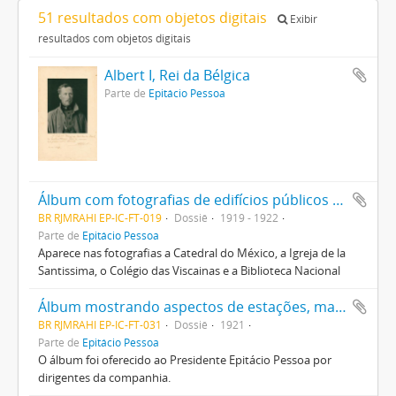
51 resultados com objetos digitais
Exibir
resultados com objetos digitais
Albert I, Rei da Bélgica
Parte de
Epitácio Pessoa
Álbum com fotografias de edifícios públicos do México oferecido ao Presidente Epitácio Pessoa pela Universidade Nacional do México/Secretaria de Educação Pública
BR RJMRAHI EP-IC-FT-019
Dossiê
1919 - 1922
Parte de
Epitácio Pessoa
Aparece nas fotografias a Catedral do México, a Igreja de la
Santissima, o Colégio das Viscainas e a Biblioteca Nacional
Álbum mostrando aspectos de estações, maquinários e residências dos empregados da Estrada de Ferro São Paulo Railway Coy Ltd.
BR RJMRAHI EP-IC-FT-031
Dossiê
1921
Parte de
Epitácio Pessoa
O álbum foi oferecido ao Presidente Epitácio Pessoa por
dirigentes da companhia.