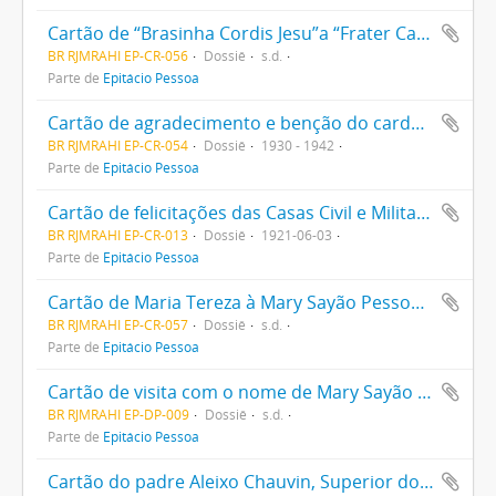
Cartão de “Brasinha Cordis Jesu”a “Frater Caríssime in Domino”, com desejos de crescente satisfação ao Sacerdote
BR RJMRAHI EP-CR-056
Dossiê
s.d.
Parte de
Epitácio Pessoa
Cartão de agradecimento e benção do cardeal D. Sebastião Leme, amigo pessoal de Epitácio Pessoa
BR RJMRAHI EP-CR-054
Dossiê
1930 - 1942
Parte de
Epitácio Pessoa
Cartão de felicitações das Casas Civil e Militar ao Presidente Epitácio Pessoa
BR RJMRAHI EP-CR-013
Dossiê
1921-06-03
Parte de
Epitácio Pessoa
Cartão de Maria Tereza à Mary Sayão Pessoa, esposa de Epitácio Pessoa, com palavras de simpatia e amizade por Epitácio Pessoa
BR RJMRAHI EP-CR-057
Dossiê
s.d.
Parte de
Epitácio Pessoa
Cartão de visita com o nome de Mary Sayão Pessoa impresso
BR RJMRAHI EP-DP-009
Dossiê
s.d.
Parte de
Epitácio Pessoa
Cartão do padre Aleixo Chauvin, Superior dos assuncionistas, à [Mary Sayão Pessoa], agradecendo o envio da cobertura do cibório (acessório litúrgico)