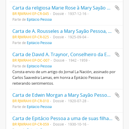
Carta da religiosa Marie Rose à Mary Sayão Pessoa, esposa de Epitácio Pessoa, com votos de Boas Festas
BR RJMRAHI EP-CR-045
Dossiê
1937-12-16
Parte de
Epitácio Pessoa
Carta de A. Rousseles a Mary Sayão Pessoa, esposa do então senador pela Paraíba, Epitácio Pessoa, agendando encontro em Paris
BR RJMRAHI EP-CR-025
Dossiê
1925-09-04
Parte de
Epitácio Pessoa
Carta de David A. Traynor, Conselheiro da Embaixada da Argentina, à Mary Sayão Pessoa, viúva de Epitácio Pessoa
BR RJMRAHI EP-DC-007
Dossiê
1942 - 1959
Parte de
Epitácio Pessoa
Consta envio de um artigo do Jornal La Nación, assinado por
Carlos Saavedra Lamas, em honra a Epitácio Pessoa e
reiterando sentimentos.
Carta de Edwin Morgan a Mary Sayão Pessoa, esposa de Epitácio Pessoa, oferecendo flores em comemoração ao primeiro ano de Governo de seu marido
BR RJMRAHI EP-CR-010
Dossiê
1920-07-28
Parte de
Epitácio Pessoa
Carta de Epitácio Pessoa a uma de suas filhas, sobre a Revolução de 1930.
BR RJMRAHI EP-CR-059
Dossiê
1930-10-16