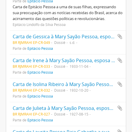
Parte de
Epitácio Pessoa
Carta de Epitácio Pessoa a uma de suas filhas, expressando
sua preocupação com as notícias recebidas do Brasil, acerca do
acirramento das questões políticas e revolucionárias.
Epitácio Lindolfo da Silva Pessoa
Carta de Gessica à Mary Sayão Pessoa, esposa de Epitácio Pessoa, desejando-lhe saúde e uma boa estadia na Europa
BR RJMRAHI EP-CR-049
Dossiê
s.d.
Parte de
Epitácio Pessoa
Carta de Irene à Mary Sayão Pessoa, esposa de Epitácio Pessoa, agradecendo um presente a ela enviado e comunicando o nascimento de seu neto
BR RJMRAHI EP-CR-033
Dossiê
1933-11-04
Parte de
Epitácio Pessoa
Carta de Isolina Ribeiro à Mary Sayão Pessoa, esposa de Epitácio Pessoa, tratando de assuntos religiosos
BR RJMRAHI EP-CR-032
Dossiê
1932-10-20
Parte de
Epitácio Pessoa
Carta de Julieta à Mary Sayão Pessoa, esposa de Epitácio Pessoa, tratando de assuntos pessoais e religiosos alusivos a Ordem das Carmelitas
BR RJMRAHI EP-CR-027
Dossiê
1927-08-15
Parte de
Epitácio Pessoa