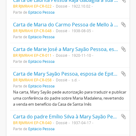
Carta de Laurita Pessoa Raja Gabaglia a sua mãe, Mary Sayão Pessoa, encaminhando carta de “Senhora chilena”, agradecendo flores e tratando de assuntos pessoais
BR RJMRAHI EP-CR-022
Dossiê
1922.10.02
Parte de
Epitácio Pessoa
Carta de Maria do Carmo Pessoa de Mello à Mary Sayão Pessoa, esposa de Epitácio Pessoa, agradecendo o auxílio e as recomendações feitas a seu favor
BR RJMRAHI EP-CR-048
Dossiê
1938-08-05
Parte de
Epitácio Pessoa
Carta de Marie José a Mary Sayão Pessoa, esposa de Epitácio Pessoa, agradecendo um broche no formato de borboleta
BR RJMRAHI EP-CR-011
Dossiê
1920-11-10
Parte de
Epitácio Pessoa
Carta de Mary Sayão Pessoa, esposa de Epitácio Pessoa, a um padre francês
BR RJMRAHI EP-CR-058
Dossiê
s.d.
Parte de
Epitácio Pessoa
Na carta, Mary Sayão pede autorização para traduzir e publicar
uma conferência do padre sobre Maria Madalena, revertendo
a venda em benefício da Casa de Santa Inês
Carta do padre Emílio Silva à Mary Sayão Pessoa relatando fatos da Guerra Civil Espanhola e dando notícias de seus parentes na Espanha
BR RJMRAHI EP-CR-040
Dossiê
1937-04-17
Parte de
Epitácio Pessoa