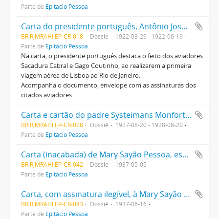
Parte de
Epitácio Pessoa
Carta do presidente português, Antônio José d`Almeida, ao presidente Epitácio Pessoa
BR RJMRAHI EP-CR-018
Dossiê
1922-03-29 - 1922-06-19
Parte de
Epitácio Pessoa
Na carta, o presidente português destaca o feito dos aviadores
Sacadura Cabral e Gago Coutinho, ao realizarem a primeira
viagem aérea de Lisboa ao Rio de Janeiro.
Acompanha o documento, envelope com as assinaturas dos
citados aviadores.
Carta e cartão do padre Systeimans Monfortain à Mary Sayão Pessoa dando notícias de seu epistolado, de sua viagem a Alkmaar e agradecendo o recebimento de um livro
BR RJMRAHI EP-CR-028
Dossiê
1927-08-20 - 1928-08-20
Parte de
Epitácio Pessoa
Carta (inacabada) de Mary Sayão Pessoa, esposa de Epitácio Pessoa, a um padre (não identificado), informando sobre a publicação de dois livretos de sua autoria
BR RJMRAHI EP-CR-042
Dossiê
1937-05-05
Parte de
Epitácio Pessoa
Carta, com assinatura ilegível, à Mary Sayão Pessoa, esposa de Epitácio Pessoa, pedindo sua recomendação ao Embaixador J. Bonifácio e enviando a Revista Ilustração
BR RJMRAHI EP-CR-043
Dossiê
1937-06-16
Parte de
Epitácio Pessoa