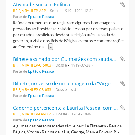
Atividade Social e Política
BR RJMRAHI EP-ASP
Série
1919 - 1931-12-31
Parte de
Epitácio Pessoa
Reúne documentos que registram algumas homenagens
prestadas ao Presidente Epitácio Pessoa por diversos países e
por estados brasileiros desde sua eleição até sua saída do
governo, a visita dos Reis da Bélgica, eventos e comemorações
ao Centenário da
...
»
Bilhete assinado por Guimarães com saudações e felicitações à família Epitácio Pessoa
BR RJMRAHI EP-CR-003
Dossiê
1919-07-28
Parte de
Epitácio Pessoa
Bilhete, no verso de uma imagem da “Virgem Dolorosa”, endereçado à “irmãzinha querida”, com mensagem de afeto e saudade
BR RJMRAHI EP-CR-053
Dossiê
s.d.
Parte de
Epitácio Pessoa
Caderno pertencente a Laurita Pessoa, com autógrafos e mensagens de personalidades diversas
BR RJMRAHI EP-DP-004
Dossiê
1919 - 1949
Parte de
Epitácio Pessoa
Algumas das personalidades são: Albert I e Elizabeth - Reis da
Bélgica, Vitoria - Rainha da Itália, George, Mary e Edward P. -