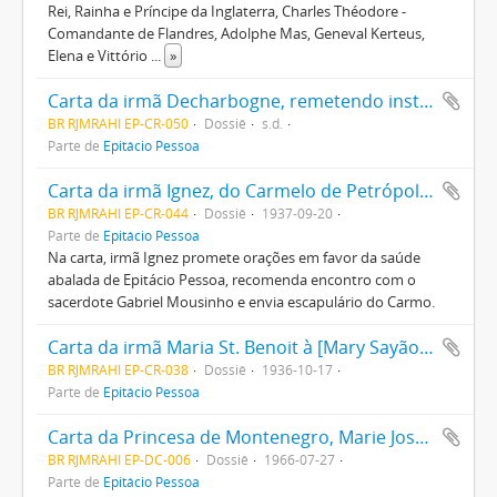
Rei, Rainha e Príncipe da Inglaterra, Charles Théodore -
Comandante de Flandres, Adolphe Mas, Geneval Kerteus,
Elena e Vittório
...
»
Carta da irmã Decharbogne, remetendo instruções para o ingresso em uma Sociedade Religiosa
BR RJMRAHI EP-CR-050
Dossiê
s.d.
Parte de
Epitácio Pessoa
Carta da irmã Ignez, do Carmelo de Petrópolis, à Mary Sayão Pessoa, esposa de Epitácio Pessoa
BR RJMRAHI EP-CR-044
Dossiê
1937-09-20
Parte de
Epitácio Pessoa
Na carta, irmã Ignez promete orações em favor da saúde
abalada de Epitácio Pessoa, recomenda encontro com o
sacerdote Gabriel Mousinho e envia escapulário do Carmo.
Carta da irmã Maria St. Benoit à [Mary Sayão Pessoa, esposa de Epitácio Pessoa], com palavras de amizade e agradecimento
BR RJMRAHI EP-CR-038
Dossiê
1936-10-17
Parte de
Epitácio Pessoa
Carta da Princesa de Montenegro, Marie José, filha dos reis da Bélgica Albert I e Elizabeth, à Laurita Pessoa Raja Gabaglia agradecendo os pêsames pela morte da Rainha Elizabeth
BR RJMRAHI EP-DC-006
Dossiê
1966-07-27
Parte de
Epitácio Pessoa